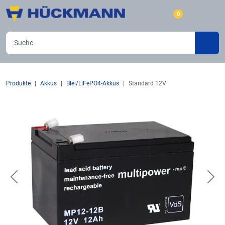
0
Produkte
Akkus
Blei/LiFePO4-Akkus
Standard 12V
Previous
Nex