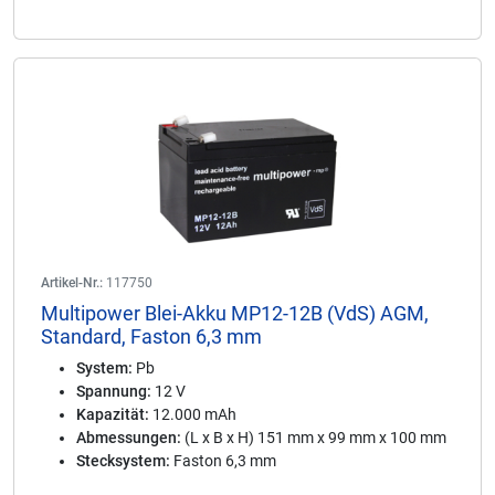
Artikel-Nr.:
117750
Multipower Blei-Akku MP12-12B (VdS) AGM,
Standard, Faston 6,3 mm
System:
Pb
Spannung:
12 V
Kapazität:
12.000 mAh
Abmessungen:
(L x B x H) 151 mm x 99 mm x 100 mm
Stecksystem:
Faston 6,3 mm