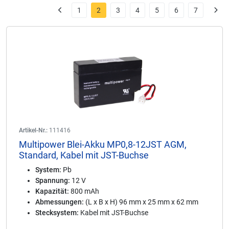
1
2
3
4
5
6
7
Artikel-Nr.:
111416
Multipower Blei-Akku MP0,8-12JST AGM,
Standard, Kabel mit JST-Buchse
System:
Pb
Spannung:
12 V
Kapazität:
800 mAh
Abmessungen:
(L x B x H) 96 mm x 25 mm x 62 mm
Stecksystem:
Kabel mit JST-Buchse