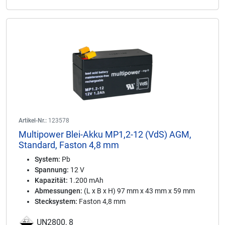
Artikel-Nr.:
123578
Multipower Blei-Akku MP1,2-12 (VdS) AGM,
Standard, Faston 4,8 mm
System:
Pb
Spannung:
12 V
Kapazität:
1.200 mAh
Abmessungen:
(L x B x H) 97 mm x 43 mm x 59 mm
Stecksystem:
Faston 4,8 mm
UN2800, 8