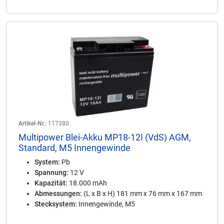
Artikel-Nr.:
117380
Multipower Blei-Akku MP18-12I (VdS) AGM,
Standard, M5 Innengewinde
System:
Pb
Spannung:
12 V
Kapazität:
18.000 mAh
Abmessungen:
(L x B x H) 181 mm x 76 mm x 167 mm
Stecksystem:
Innengewinde, M5