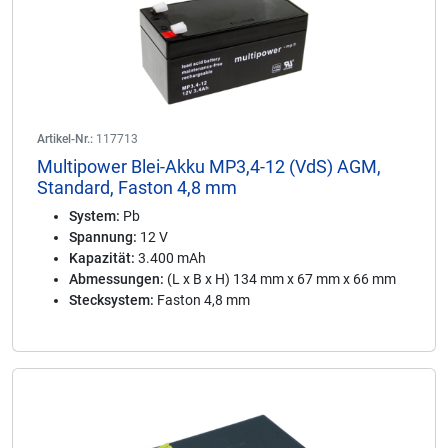
Artikel-Nr.:
117713
Multipower Blei-Akku MP3,4-12 (VdS) AGM,
Standard, Faston 4,8 mm
System:
Pb
Spannung:
12 V
Kapazität:
3.400 mAh
Abmessungen:
(L x B x H) 134 mm x 67 mm x 66 mm
Stecksystem:
Faston 4,8 mm