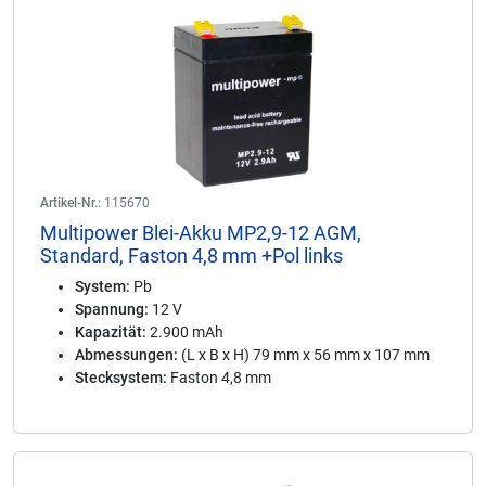
Artikel-Nr.:
115670
Multipower Blei-Akku MP2,9-12 AGM,
Standard, Faston 4,8 mm +Pol links
System:
Pb
Spannung:
12 V
Kapazität:
2.900 mAh
Abmessungen:
(L x B x H) 79 mm x 56 mm x 107 mm
Stecksystem:
Faston 4,8 mm