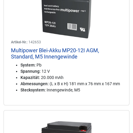
Artikel-Nr.:
142653
Multipower Blei-Akku MP20-12I AGM,
Standard, M5 Innengewinde
System:
Pb
Spannung:
12 V
Kapazität:
20.000 mAh
Abmessungen:
(L x B x H) 181 mm x 76 mm x 167 mm
Stecksystem:
Innengewinde, M5