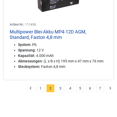
Artikel-Nr.:
111456
Multipower Blei-Akku MP4-12D AGM,
Standard, Faston 4,8 mm
System:
Pb
Spannung:
12 V
Kapazität:
4.000 mAh
Abmessungen:
(L x B x H) 195 mm x 47 mm x 76 mm
Stecksystem:
Faston 4,8 mm
1
2
3
4
5
6
7