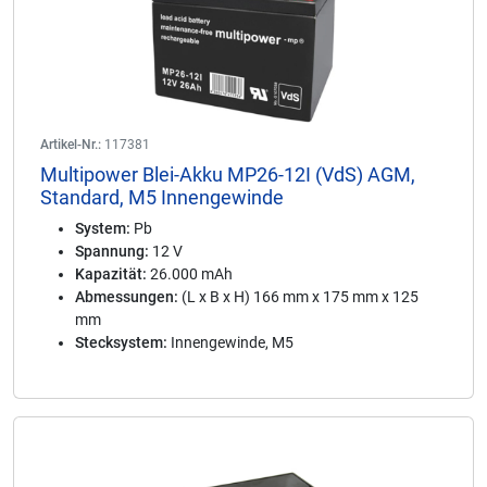
Artikel-Nr.:
117381
Multipower Blei-Akku MP26-12I (VdS) AGM,
Standard, M5 Innengewinde
System:
Pb
Spannung:
12 V
Kapazität:
26.000 mAh
Abmessungen:
(L x B x H) 166 mm x 175 mm x 125
mm
Stecksystem:
Innengewinde, M5