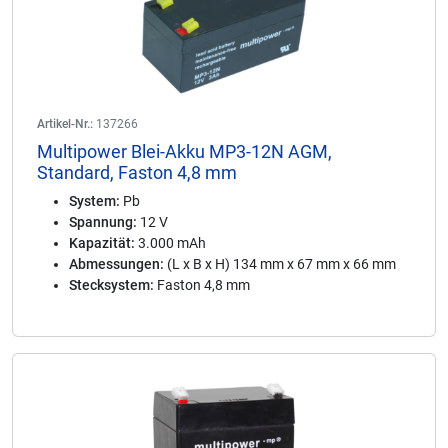
Artikel-Nr.:
137266
Multipower Blei-Akku MP3-12N AGM,
Standard, Faston 4,8 mm
System:
Pb
Spannung:
12 V
Kapazität:
3.000 mAh
Abmessungen:
(L x B x H) 134 mm x 67 mm x 66 mm
Stecksystem:
Faston 4,8 mm