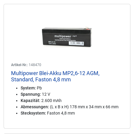
Artikel-Nr.:
148470
Multipower Blei-Akku MP2,6-12 AGM,
Standard, Faston 4,8 mm
System:
Pb
Spannung:
12 V
Kapazität:
2.600 mAh
Abmessungen:
(L x B x H) 178 mm x 34 mm x 66 mm
Stecksystem:
Faston 4,8 mm