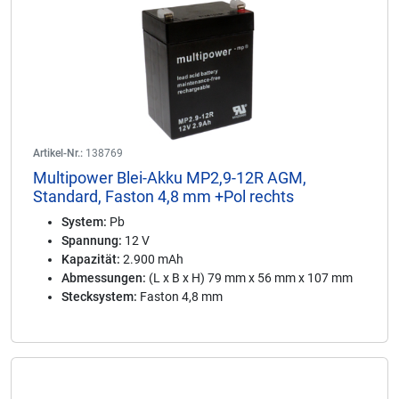
Artikel-Nr.:
138769
Multipower Blei-Akku MP2,9-12R AGM,
Standard, Faston 4,8 mm +Pol rechts
System:
Pb
Spannung:
12 V
Kapazität:
2.900 mAh
Abmessungen:
(L x B x H) 79 mm x 56 mm x 107 mm
Stecksystem:
Faston 4,8 mm