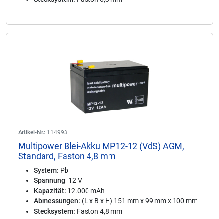
Artikel-Nr.:
114993
Multipower Blei-Akku MP12-12 (VdS) AGM,
Standard, Faston 4,8 mm
System:
Pb
Spannung:
12 V
Kapazität:
12.000 mAh
Abmessungen:
(L x B x H) 151 mm x 99 mm x 100 mm
Stecksystem:
Faston 4,8 mm