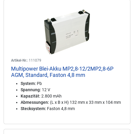
Artikel-Nr.:
111079
Multipower Blei-Akku MP2,8-12/2MP2,8-6P
AGM, Standard, Faston 4,8 mm
System:
Pb
Spannung:
12 V
Kapazität:
2.800 mAh
Abmessungen:
(L x B x H) 132 mm x 33 mm x 104 mm
Stecksystem:
Faston 4,8 mm