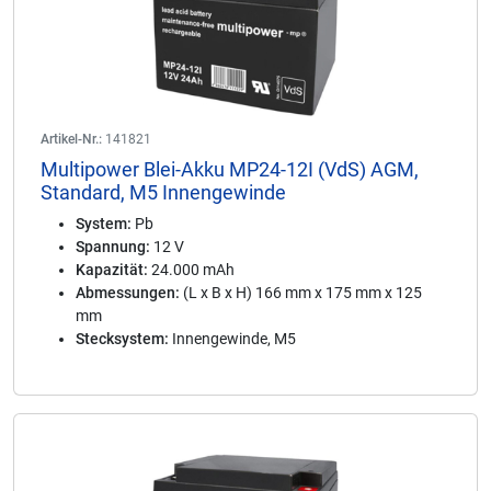
Artikel-Nr.:
141821
Multipower Blei-Akku MP24-12I (VdS) AGM,
Standard, M5 Innengewinde
System:
Pb
Spannung:
12 V
Kapazität:
24.000 mAh
Abmessungen:
(L x B x H) 166 mm x 175 mm x 125
mm
Stecksystem:
Innengewinde, M5