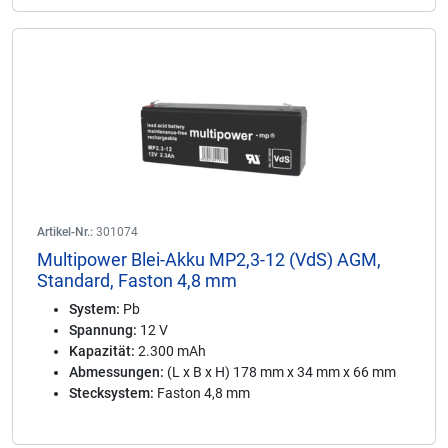
Artikel-Nr.:
301074
Multipower Blei-Akku MP2,3-12 (VdS) AGM,
Standard, Faston 4,8 mm
System:
Pb
Spannung:
12 V
Kapazität:
2.300 mAh
Abmessungen:
(L x B x H) 178 mm x 34 mm x 66 mm
Stecksystem:
Faston 4,8 mm