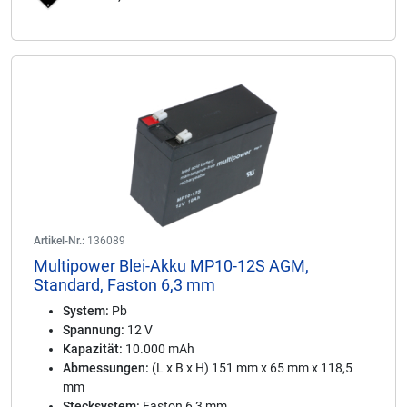
Artikel-Nr.:
136089
Multipower Blei-Akku MP10-12S AGM,
Standard, Faston 6,3 mm
System:
Pb
Spannung:
12 V
Kapazität:
10.000 mAh
Abmessungen:
(L x B x H) 151 mm x 65 mm x 118,5
mm
Stecksystem:
Faston 6,3 mm