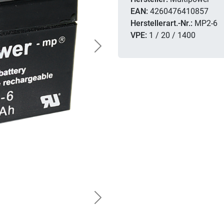
EAN:
4260476410857
Herstellerart.-Nr.:
MP2-6
VPE:
1 / 20 / 1400
Next
Next