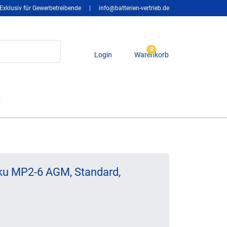
Exklusiv für Gewerbetreibende
|
info@batterien-vertrieb.de
0
Login
Warenkorb
t
ku MP2-6 AGM, Standard,