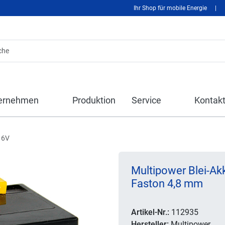
Ihr Shop für mobile Energie
|
ernehmen
Produktion
Service
Kontak
 6V
Multipower Blei-Ak
Faston 4,8 mm
Artikel-Nr.:
112935
Hersteller:
Multipower