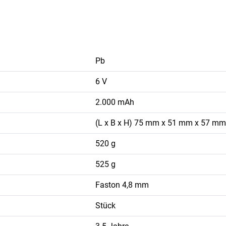
Pb
6 V
2.000 mAh
(L x B x H) 75 mm x 51 mm x 57 mm
520 g
525 g
Faston 4,8 mm
Stück