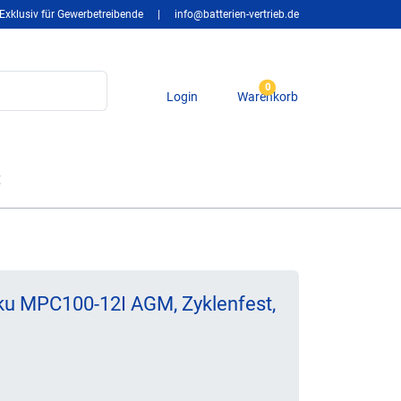
Exklusiv für Gewerbetreibende
|
info@batterien-vertrieb.de
0
Login
Warenkorb
t
ku MPC100-12I AGM, Zyklenfest,