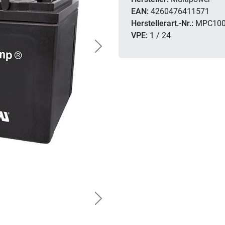
EAN:
4260476411571
Herstellerart.-Nr.:
MPC100
VPE:
1 / 24
Next
Next