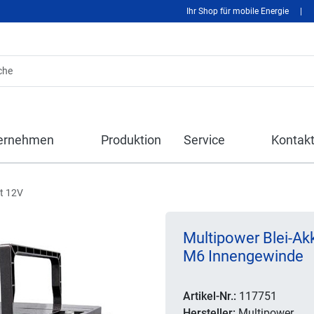
Ihr Shop für mobile Energie
|
ernehmen
Produktion
Service
Kontak
st 12V
Multipower Blei-Ak
M6 Innengewinde
Artikel-Nr.:
117751
Hersteller:
Multipower