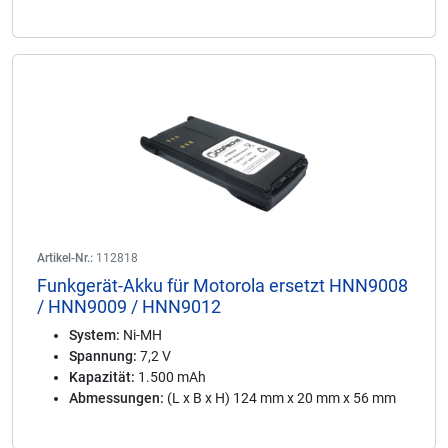
Artikel-Nr.:
112818
Funkgerät-Akku für Motorola ersetzt HNN9008
/ HNN9009 / HNN9012
System:
Ni-MH
Spannung:
7,2 V
Kapazität:
1.500 mAh
Abmessungen:
(L x B x H) 124 mm x 20 mm x 56 mm