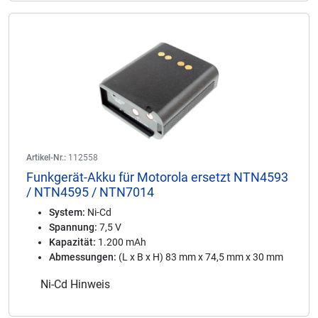
Artikel-Nr.:
112558
Funkgerät-Akku für Motorola ersetzt NTN4593
/ NTN4595 / NTN7014
System:
Ni-Cd
Spannung:
7,5 V
Kapazität:
1.200 mAh
Abmessungen:
(L x B x H) 83 mm x 74,5 mm x 30 mm
Ni-Cd Hinweis