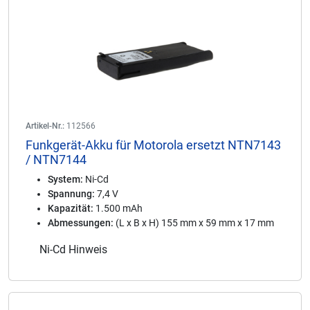
Artikel-Nr.:
112566
Funkgerät-Akku für Motorola ersetzt NTN7143
/ NTN7144
System:
Ni-Cd
Spannung:
7,4 V
Kapazität:
1.500 mAh
Abmessungen:
(L x B x H) 155 mm x 59 mm x 17 mm
Ni-Cd Hinweis