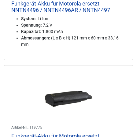
Funkgerät-Akku für Motorola ersetzt
NNTN4496 / NNTN4496AR / NNTN4497
System:
Li-Ion
Spannung:
7,2 V
Kapazität:
1.800 mAh
Abmessungen:
(L x B x H) 121 mm x 60 mm x 33,16
mm
Artikel-Nr.:
119775
Funkgerät-Akku für Motorola ersetzt