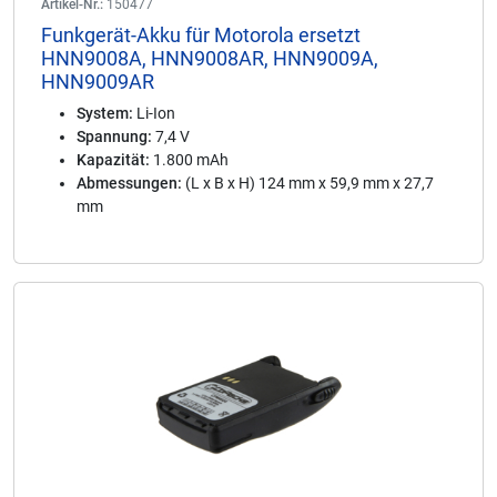
Artikel-Nr.:
150477
Funkgerät-Akku für Motorola ersetzt
HNN9008A, HNN9008AR, HNN9009A,
HNN9009AR
System:
Li-Ion
Spannung:
7,4 V
Kapazität:
1.800 mAh
Abmessungen:
(L x B x H) 124 mm x 59,9 mm x 27,7
mm