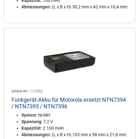
Kapazität:
700 mAh
Abmessungen:
(L x B x H) 50,2 mm x 42 mm x 10,4 mm
Artikel-Nr.:
111652
Funkgerät-Akku für Motorola ersetzt NTN7394
/ NTN7395 / NTN7396
System:
Ni-MH
Spannung:
7,2 V
Kapazität:
2.100 mAh
Abmessungen:
(L x B x H) 103 mm x 58 mm x 21,8 mm