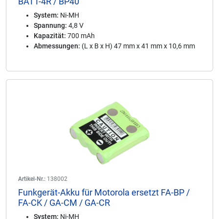
BATT-4R / BP40
System:
Ni-MH
Spannung:
4,8 V
Kapazität:
700 mAh
Abmessungen:
(L x B x H) 47 mm x 41 mm x 10,6 mm
Artikel-Nr.:
138002
Funkgerät-Akku für Motorola ersetzt FA-BP /
FA-CK / GA-CM / GA-CR
System:
Ni-MH