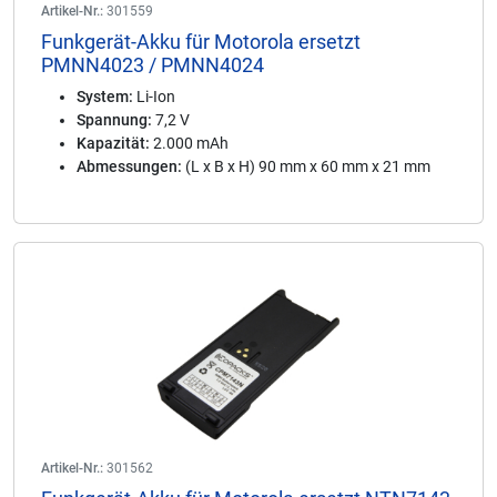
Artikel-Nr.:
301559
Funkgerät-Akku für Motorola ersetzt
PMNN4023 / PMNN4024
System:
Li-Ion
Spannung:
7,2 V
Kapazität:
2.000 mAh
Abmessungen:
(L x B x H) 90 mm x 60 mm x 21 mm
Artikel-Nr.:
301562