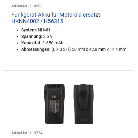
Artikel-Nr.:
118568
Funkgerät-Akku für Motorola ersetzt
HKNN4002 / H56315
System:
Ni-MH
Spannung:
3,6 V
Kapazität:
1.650 mAh
Abmessungen:
(L x B x H) 50 mm x 42,8 mm x 14,4 mm
Artikel-Nr.:
119774