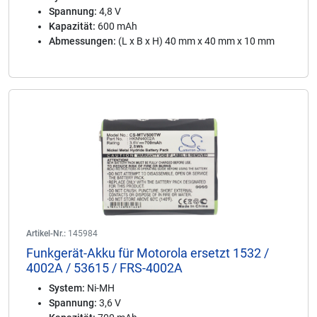
Spannung:
4,8 V
Kapazität:
600 mAh
Abmessungen:
(L x B x H) 40 mm x 40 mm x 10 mm
Artikel-Nr.:
145984
Funkgerät-Akku für Motorola ersetzt 1532 /
4002A / 53615 / FRS-4002A
System:
Ni-MH
Spannung:
3,6 V