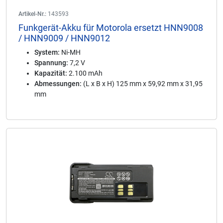
Artikel-Nr.:
143593
Funkgerät-Akku für Motorola ersetzt HNN9008
/ HNN9009 / HNN9012
System:
Ni-MH
Spannung:
7,2 V
Kapazität:
2.100 mAh
Abmessungen:
(L x B x H) 125 mm x 59,92 mm x 31,95
mm