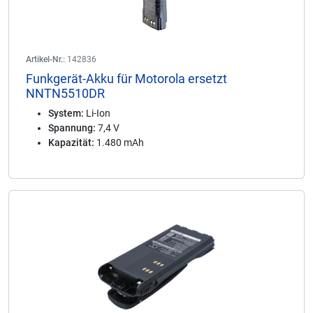
Artikel-Nr.:
142836
Funkgerät-Akku für Motorola ersetzt
NNTN5510DR
System:
Li-Ion
Spannung:
7,4 V
Kapazität:
1.480 mAh