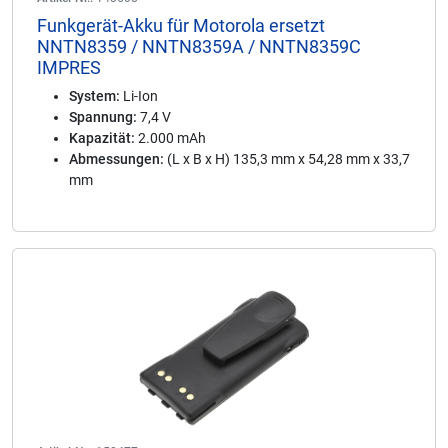
Funkgerät-Akku für Motorola ersetzt
NNTN8359 / NNTN8359A / NNTN8359C
IMPRES
System:
Li-Ion
Spannung:
7,4 V
Kapazität:
2.000 mAh
Abmessungen:
(L x B x H) 135,3 mm x 54,28 mm x 33,7
mm