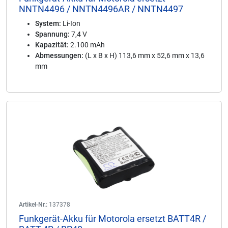
NNTN4496 / NNTN4496AR / NNTN4497
System:
Li-Ion
Spannung:
7,4 V
Kapazität:
2.100 mAh
Abmessungen:
(L x B x H) 113,6 mm x 52,6 mm x 13,6
mm
Artikel-Nr.:
137378
Funkgerät-Akku für Motorola ersetzt BATT4R /