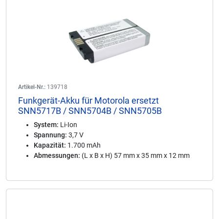
Artikel-Nr.:
139718
Funkgerät-Akku für Motorola ersetzt
SNN5717B / SNN5704B / SNN5705B
System:
Li-Ion
Spannung:
3,7 V
Kapazität:
1.700 mAh
Abmessungen:
(L x B x H) 57 mm x 35 mm x 12 mm