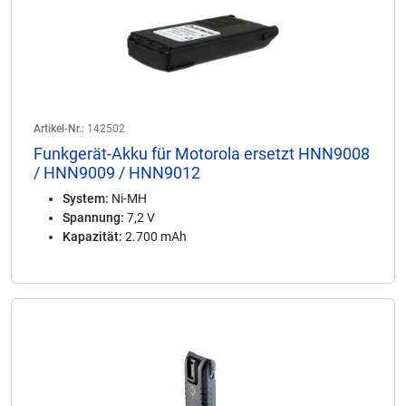
Artikel-Nr.:
142502
Funkgerät-Akku für Motorola ersetzt HNN9008
/ HNN9009 / HNN9012
System:
Ni-MH
Spannung:
7,2 V
Kapazität:
2.700 mAh