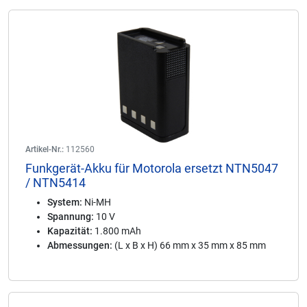
Artikel-Nr.:
112560
Funkgerät-Akku für Motorola ersetzt NTN5047
/ NTN5414
System:
Ni-MH
Spannung:
10 V
Kapazität:
1.800 mAh
Abmessungen:
(L x B x H) 66 mm x 35 mm x 85 mm