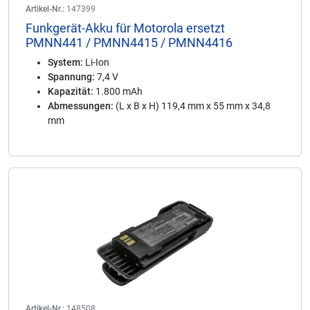
Artikel-Nr.:
147399
Funkgerät-Akku für Motorola ersetzt
PMNN441 / PMNN4415 / PMNN4416
System:
Li-Ion
Spannung:
7,4 V
Kapazität:
1.800 mAh
Abmessungen:
(L x B x H) 119,4 mm x 55 mm x 34,8
mm
Artikel-Nr.:
148508