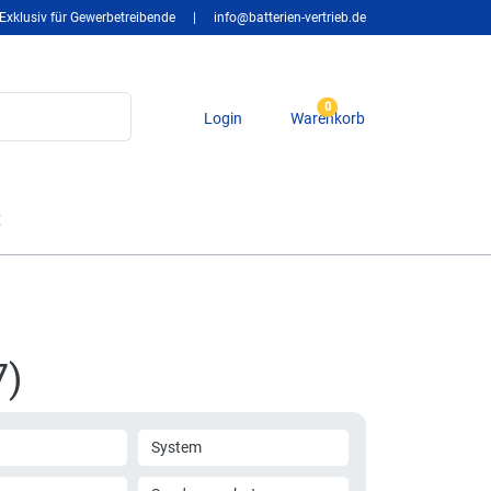
Exklusiv für Gewerbetreibende
|
info@batterien-vertrieb.de
0
Login
Warenkorb
t
7)
System