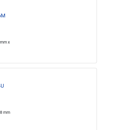
-6M
1 mm x
4U
 38 mm