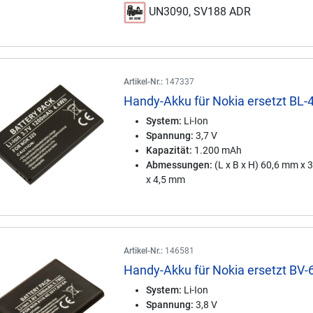
UN3090, SV188 ADR
Artikel-Nr.:
147337
Handy-Akku für Nokia ersetzt BL-
System:
Li-Ion
Spannung:
3,7 V
Kapazität:
1.200 mAh
Abmessungen:
(L x B x H) 60,6 mm x
x 4,5 mm
Artikel-Nr.:
146581
Handy-Akku für Nokia ersetzt BV-
System:
Li-Ion
Spannung:
3,8 V