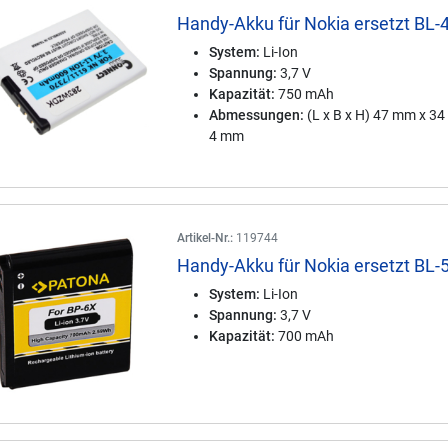
Handy-Akku für Nokia ersetzt BL-
System:
Li-Ion
Spannung:
3,7 V
Kapazität:
750 mAh
Abmessungen:
(L x B x H) 47 mm x 3
4 mm
Artikel-Nr.:
119744
Handy-Akku für Nokia ersetzt BL-
System:
Li-Ion
Spannung:
3,7 V
Kapazität:
700 mAh