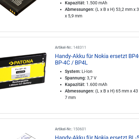
Kapazität:
1.500 mAh
Abmessungen:
(L x B x H) 53,2 mm x
x 5,9 mm
Artikel-Nr.:
148311
Handy-Akku für Nokia ersetzt BP4
BP-4C / BP4L
System:
Li-Ion
Spannung:
3,7 V
Kapazität:
1.600 mAh
Abmessungen:
(L x B x H) 65 mm x 4
7 mm
Artikel-Nr.:
150601
Handy-Akku für Nokia ersetzt BL-