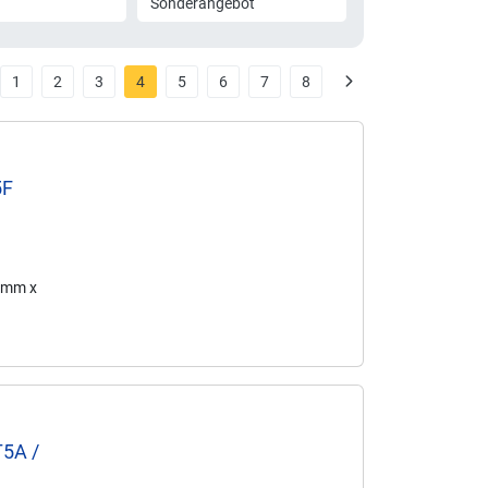
Sonderangebot
1
2
3
4
5
6
7
8
5F
0 mm x
T5A /