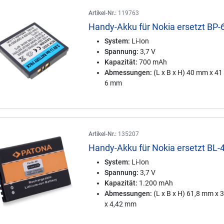
Artikel-Nr.:
119763
Handy-Akku für Nokia ersetzt BP
System:
Li-Ion
Spannung:
3,7 V
Kapazität:
700 mAh
Abmessungen:
(L x B x H) 40 mm x 4
6 mm
Artikel-Nr.:
135207
Handy-Akku für Nokia ersetzt BL-
System:
Li-Ion
Spannung:
3,7 V
Kapazität:
1.200 mAh
Abmessungen:
(L x B x H) 61,8 mm x
x 4,42 mm