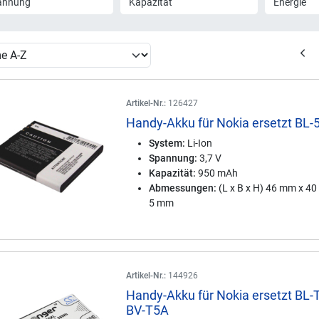
annung
Kapazität
Energie
Artikel-Nr.:
126427
Handy-Akku für Nokia ersetzt BL-
System:
Li-Ion
Spannung:
3,7 V
Kapazität:
950 mAh
Abmessungen:
(L x B x H) 46 mm x 4
5 mm
Artikel-Nr.:
144926
Handy-Akku für Nokia ersetzt BL-
BV-T5A