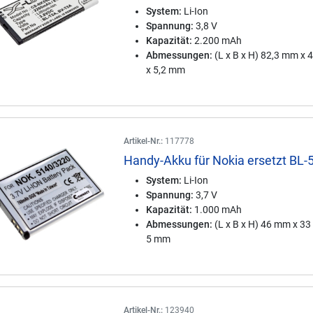
System:
Li-Ion
Spannung:
3,8 V
Kapazität:
2.200 mAh
Abmessungen:
(L x B x H) 82,3 mm x
x 5,2 mm
Artikel-Nr.:
117778
Handy-Akku für Nokia ersetzt BL-
System:
Li-Ion
Spannung:
3,7 V
Kapazität:
1.000 mAh
Abmessungen:
(L x B x H) 46 mm x 3
5 mm
Artikel-Nr.:
123940