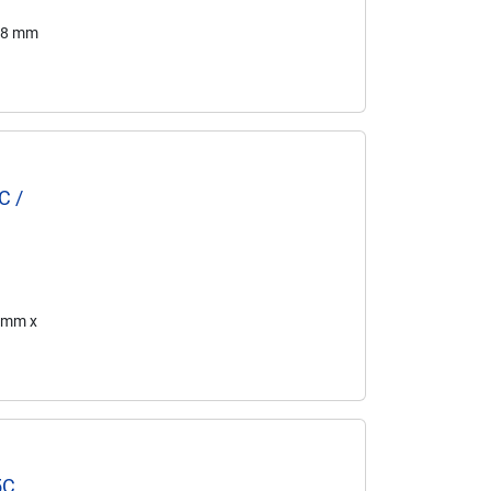
 38 mm
C /
3 mm x
5C,