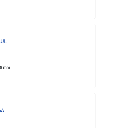
4UL
 38 mm
6A