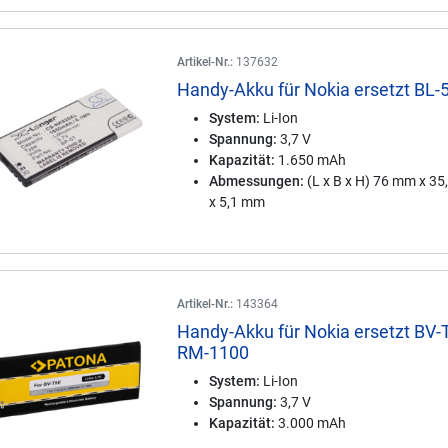
Artikel-Nr.:
137632
Handy-Akku für Nokia ersetzt BL-
System:
Li-Ion
Spannung:
3,7 V
Kapazität:
1.650 mAh
Abmessungen:
(L x B x H) 76 mm x 3
x 5,1 mm
Artikel-Nr.:
143364
Handy-Akku für Nokia ersetzt BV-
RM-1100
System:
Li-Ion
Spannung:
3,7 V
Kapazität:
3.000 mAh