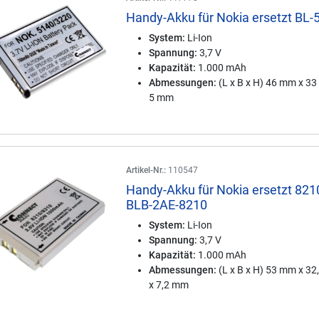
Handy-Akku für Nokia ersetzt BL-
System:
Li-Ion
Spannung:
3,7 V
Kapazität:
1.000 mAh
Abmessungen:
(L x B x H) 46 mm x 3
5 mm
Artikel-Nr.:
110547
Handy-Akku für Nokia ersetzt 821
BLB-2AE-8210
System:
Li-Ion
Spannung:
3,7 V
Kapazität:
1.000 mAh
Abmessungen:
(L x B x H) 53 mm x 3
x 7,2 mm