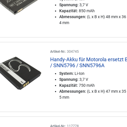
Spannung:
3,7 V
Kapazität:
850 mAh
Abmessungen:
(L x B x H) 48 mm x 3
4 mm
Artikel-Nr.:
304745
Handy-Akku für Motorola ersetzt
/ SNN5796 / SNN5796A
System:
Li-Ion
Spannung:
3,7 V
Kapazität:
750 mAh
Abmessungen:
(L x B x H) 47 mm x 3
5 mm
Artikel-Nr.:
117778