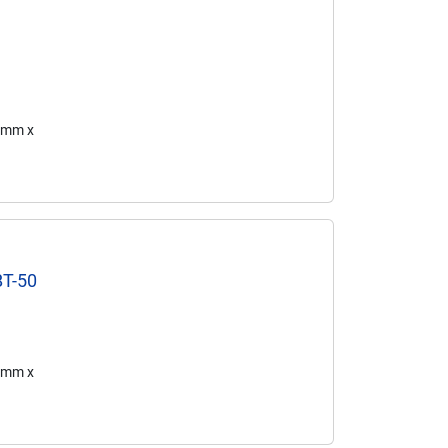
3 mm x
BT-50
6 mm x