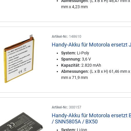
Abmessungen:
(L x B x H) 46,47 mm x
mm x 4,23 mm
Artikel-Nr.:
148610
Handy-Akku für Motorola ersetzt 
System:
Li-Poly
Spannung:
3,6 V
Kapazität:
2.820 mAh
Abmessungen:
(L x B x H) 61,46 mm x
mm x 71,9 mm
Artikel-Nr.:
300157
Handy-Akku für Motorola ersetzt
/ SNN5805A / BX50
System:
Li-Ion