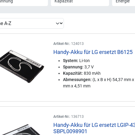
annung
Kapazität
Energie
Artikel-Nr.:
124013
Handy-Akku für LG ersetzt B6125
System:
Li-Ion
Spannung:
3,7 V
Kapazität:
830 mAh
Abmessungen:
(L x B x H) 54,37 mm x
mm x 4,51 mm
Artikel-Nr.:
136713
Handy-Akku für LG ersetzt LGIP-4
SBPL0098901