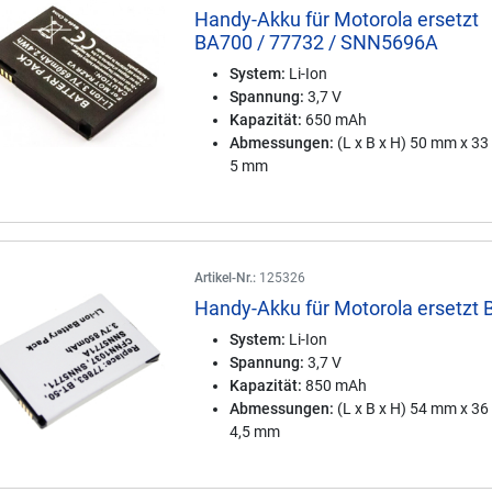
Handy-Akku für Motorola ersetzt
BA700 / 77732 / SNN5696A
System:
Li-Ion
Spannung:
3,7 V
Kapazität:
650 mAh
Abmessungen:
(L x B x H) 50 mm x 3
5 mm
Artikel-Nr.:
125326
Handy-Akku für Motorola ersetzt 
System:
Li-Ion
Spannung:
3,7 V
Kapazität:
850 mAh
Abmessungen:
(L x B x H) 54 mm x 3
4,5 mm