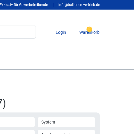
Exklusiv für Gewerbetreibende
|
info@batterien-vertrieb.de
0
Login
Warenkorb
t
7)
System