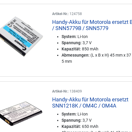
Artikel-Nr.:
124758
Handy-Akku für Motorola ersetzt
/ SNN5779B / SNN5779
System:
Li-Ion
Spannung:
3,7 V
Kapazität:
850 mAh
Abmessungen:
(L x B x H) 45 mm x 3
5 mm
Artikel-Nr.:
138409
Handy-Akku für Motorola ersetzt
SNN1218K / OM4C / OM4A
System:
Li-Ion
Spannung:
3,7 V
Kapazität:
650 mAh