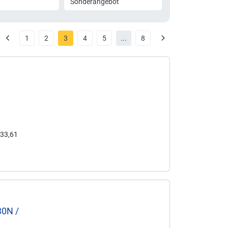
Sonderangebot
1
2
3
4
5
...
8
 33,61
30N /