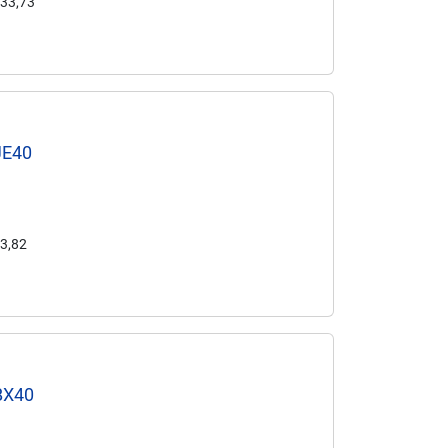
 33,73
JE40
 3,82
 BX40