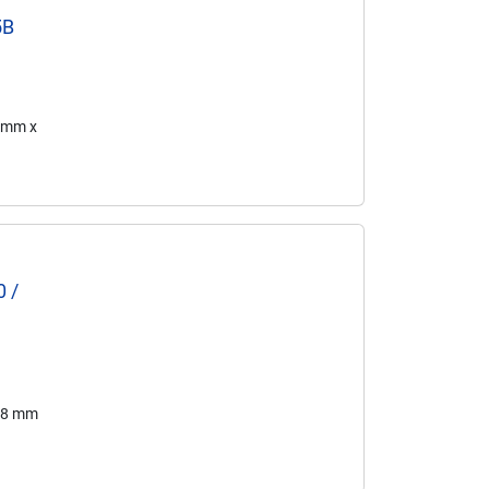
5B
3 mm x
0 /
2,8 mm