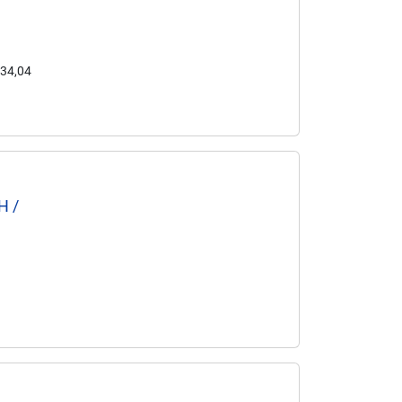
 34,04
H /