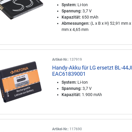
System:
Li-Ion
Spannung:
3,7 V
Kapazität:
650 mAh
Abmessungen:
(L x B x H) 52,91 mm x
mm x 4,65 mm
Artikel-Nr.:
137919
Handy-Akku für LG ersetzt BL-44J
EAC61839001
System:
Li-Ion
Spannung:
3,7 V
Kapazität:
1.900 mAh
Artikel-Nr.:
117690