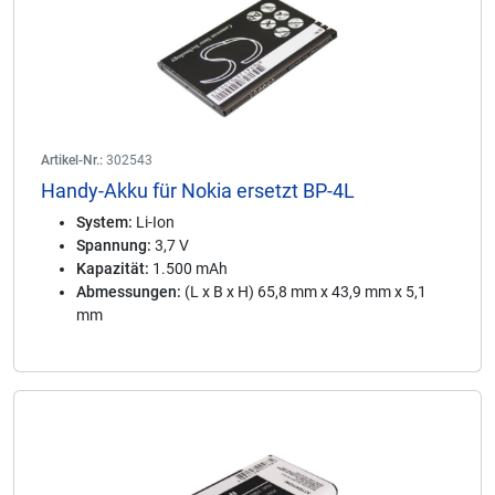
Artikel-Nr.:
302543
Handy-Akku für Nokia ersetzt BP-4L
System:
Li-Ion
Spannung:
3,7 V
Kapazität:
1.500 mAh
Abmessungen:
(L x B x H) 65,8 mm x 43,9 mm x 5,1
mm