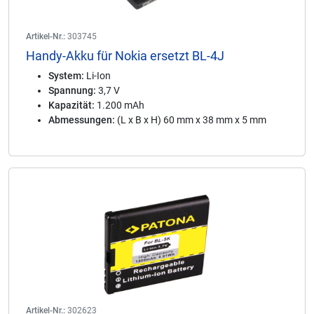
Artikel-Nr.:
303745
Handy-Akku für Nokia ersetzt BL-4J
System:
Li-Ion
Spannung:
3,7 V
Kapazität:
1.200 mAh
Abmessungen:
(L x B x H) 60 mm x 38 mm x 5 mm
Artikel-Nr.:
302623