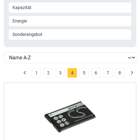
Kapazität
Energie
Sonderangebot
1
2
3
4
5
6
7
8