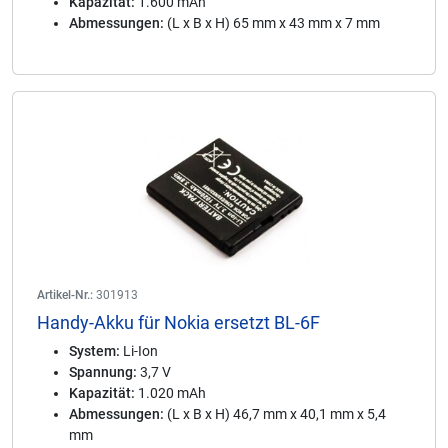
Kapazität:
1.600 mAh
Abmessungen:
(L x B x H) 65 mm x 43 mm x 7 mm
Artikel-Nr.:
301913
Handy-Akku für Nokia ersetzt BL-6F
System:
Li-Ion
Spannung:
3,7 V
Kapazität:
1.020 mAh
Abmessungen:
(L x B x H) 46,7 mm x 40,1 mm x 5,4
mm