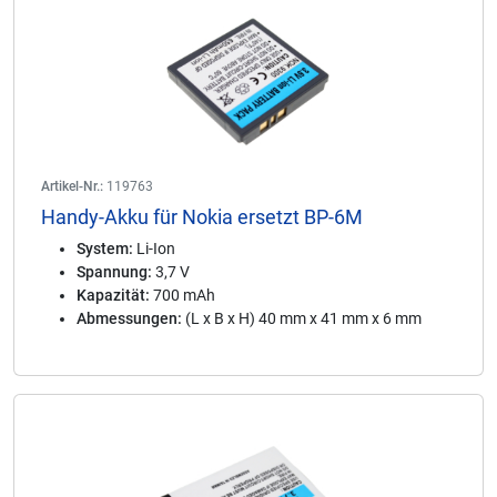
Artikel-Nr.:
119763
Handy-Akku für Nokia ersetzt BP-6M
System:
Li-Ion
Spannung:
3,7 V
Kapazität:
700 mAh
Abmessungen:
(L x B x H) 40 mm x 41 mm x 6 mm