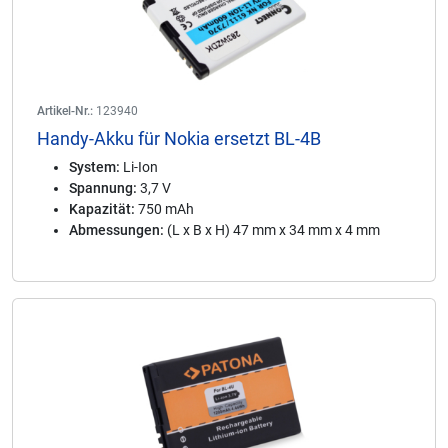
Artikel-Nr.:
123940
Handy-Akku für Nokia ersetzt BL-4B
System:
Li-Ion
Spannung:
3,7 V
Kapazität:
750 mAh
Abmessungen:
(L x B x H) 47 mm x 34 mm x 4 mm