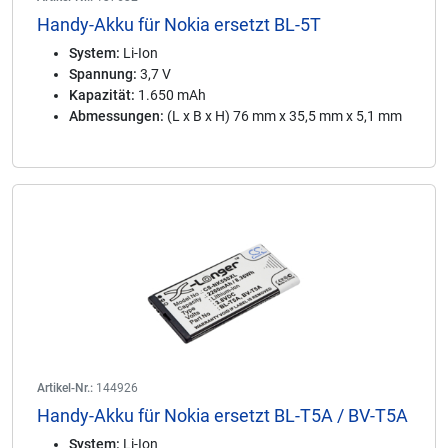
Handy-Akku für Nokia ersetzt BL-5T
System:
Li-Ion
Spannung:
3,7 V
Kapazität:
1.650 mAh
Abmessungen:
(L x B x H) 76 mm x 35,5 mm x 5,1 mm
Artikel-Nr.:
144926
Handy-Akku für Nokia ersetzt BL-T5A / BV-T5A
System:
Li-Ion