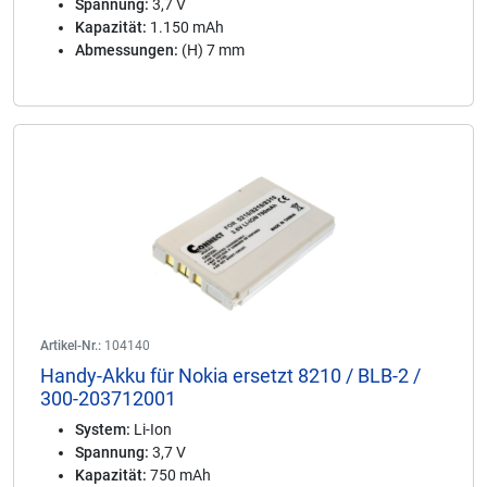
Spannung:
3,7 V
Kapazität:
1.150 mAh
Abmessungen:
(H) 7 mm
Artikel-Nr.:
104140
Handy-Akku für Nokia ersetzt 8210 / BLB-2 /
300-203712001
System:
Li-Ion
Spannung:
3,7 V
Kapazität:
750 mAh