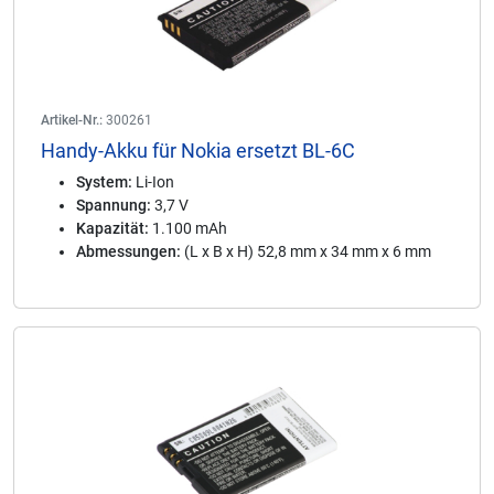
Artikel-Nr.:
300261
Handy-Akku für Nokia ersetzt BL-6C
System:
Li-Ion
Spannung:
3,7 V
Kapazität:
1.100 mAh
Abmessungen:
(L x B x H) 52,8 mm x 34 mm x 6 mm