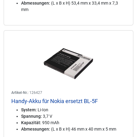
Abmessungen:
(L x B x H) 53,4 mm x 33,4 mm x 7,3
mm
Artikel-Nr.:
126427
Handy-Akku für Nokia ersetzt BL-5F
System:
Li-Ion
Spannung:
3,7 V
Kapazität:
950 mAh
Abmessungen:
(L x B x H) 46 mm x 40 mm x 5 mm