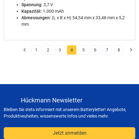
Spannung:
3,7 V
Kapazität:
1.000 mAh
Abmessungen:
(L x B x H) 54,54 mm x 33,48 mm x 5,2
mm
1
2
3
4
5
6
7
8
Hückmann Newsletter
Bleiben Sie stets informiert mit unserem Batteryletter! Angebote,
Produktneuheiten, wissenswerte Infos und vieles mehr.
Jetzt anmelden