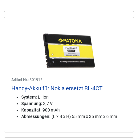
Artikel-Nr.:
301915
Handy-Akku für Nokia ersetzt BL-4CT
System:
Li-Ion
Spannung:
3,7 V
Kapazität:
900 mAh
Abmessungen:
(L x B x H) 55 mm x 35 mm x 6 mm