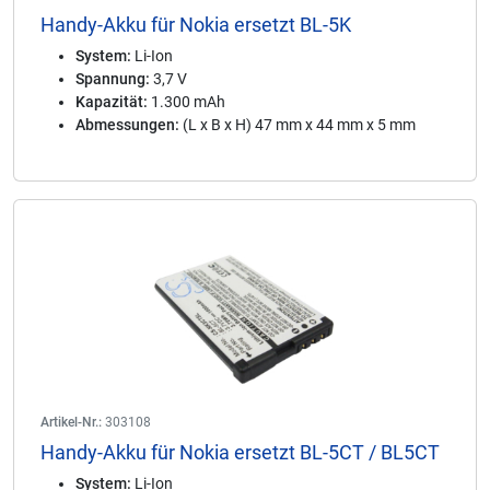
Handy-Akku für Nokia ersetzt BL-5K
System:
Li-Ion
Spannung:
3,7 V
Kapazität:
1.300 mAh
Abmessungen:
(L x B x H) 47 mm x 44 mm x 5 mm
Artikel-Nr.:
303108
Handy-Akku für Nokia ersetzt BL-5CT / BL5CT
System:
Li-Ion