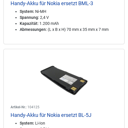
Handy-Akku für Nokia ersetzt BML-3
System:
Ni-MH
Spannung:
2,4 V
Kapazität:
1.200 mAh
Abmessungen:
(L x B x H) 70 mm x 35 mm x 7 mm
Artikel-Nr.:
104125
Handy-Akku für Nokia ersetzt BL-5J
System:
Li-Ion