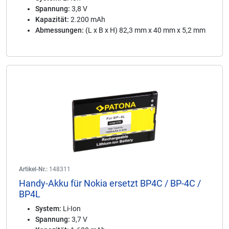
Spannung:
3,8 V
Kapazität:
2.200 mAh
Abmessungen:
(L x B x H) 82,3 mm x 40 mm x 5,2 mm
Artikel-Nr.:
148311
Handy-Akku für Nokia ersetzt BP4C / BP-4C /
BP4L
System:
Li-Ion
Spannung:
3,7 V