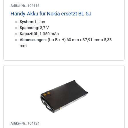
Artikel-Nr.:
104116
Handy-Akku für Nokia ersetzt BL-5J
System:
Li-Ion
Spannung:
3,7 V
Kapazität:
1.350 mAh
Abmessungen:
(L x B x H) 60 mm x 37,91 mm x 5,38
mm
Artikel-Nr.:
104124