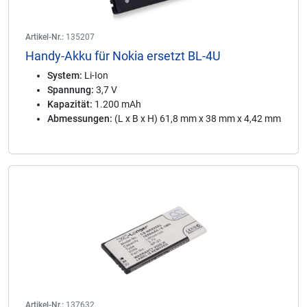
Artikel-Nr.:
135207
Handy-Akku für Nokia ersetzt BL-4U
System:
Li-Ion
Spannung:
3,7 V
Kapazität:
1.200 mAh
Abmessungen:
(L x B x H) 61,8 mm x 38 mm x 4,42 mm
Artikel-Nr.:
137632