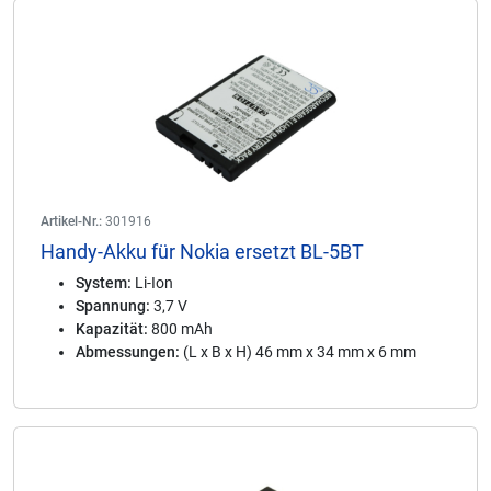
Artikel-Nr.:
301916
Handy-Akku für Nokia ersetzt BL-5BT
System:
Li-Ion
Spannung:
3,7 V
Kapazität:
800 mAh
Abmessungen:
(L x B x H) 46 mm x 34 mm x 6 mm