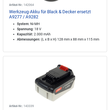
Artikel-Nr.:
142064
Werkzeug-Akku für Black & Decker ersetzt
A9277 / A9282
System:
Ni-MH
Spannung:
18 V
Kapazität:
2.000 mAh
Abmessungen:
(L x B x H) 128 mm x 88 mm x 115 mm
Artikel-Nr.:
143339