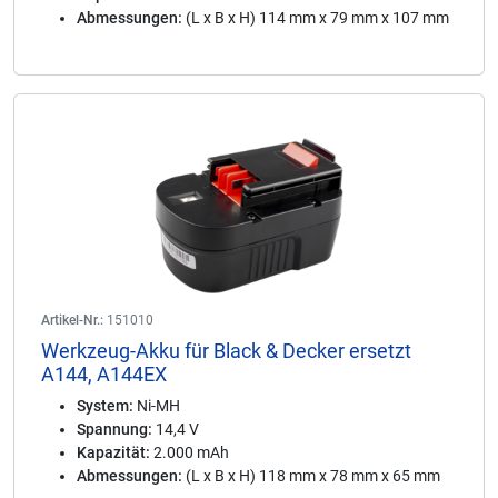
Abmessungen:
(L x B x H) 114 mm x 79 mm x 107 mm
Artikel-Nr.:
151010
Werkzeug-Akku für Black & Decker ersetzt
A144, A144EX
System:
Ni-MH
Spannung:
14,4 V
Kapazität:
2.000 mAh
Abmessungen:
(L x B x H) 118 mm x 78 mm x 65 mm