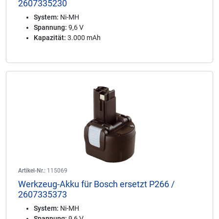
2607335230
System:
Ni-MH
Spannung:
9,6 V
Kapazität:
3.000 mAh
Artikel-Nr.:
115069
Werkzeug-Akku für Bosch ersetzt P266 /
2607335373
System:
Ni-MH
Spannung:
9,6 V