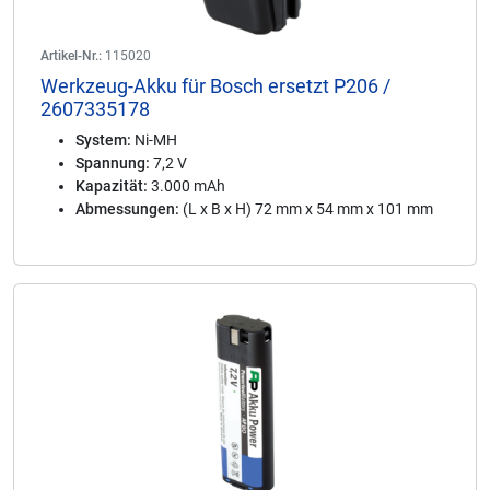
Artikel-Nr.:
115020
Werkzeug-Akku für Bosch ersetzt P206 /
2607335178
System:
Ni-MH
Spannung:
7,2 V
Kapazität:
3.000 mAh
Abmessungen:
(L x B x H) 72 mm x 54 mm x 101 mm