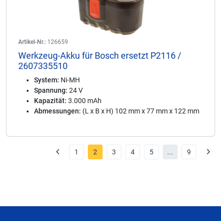
Artikel-Nr.:
126659
Werkzeug-Akku für Bosch ersetzt P2116 /
2607335510
System:
Ni-MH
Spannung:
24 V
Kapazität:
3.000 mAh
Abmessungen:
(L x B x H) 102 mm x 77 mm x 122 mm
1
2
3
4
5
...
9