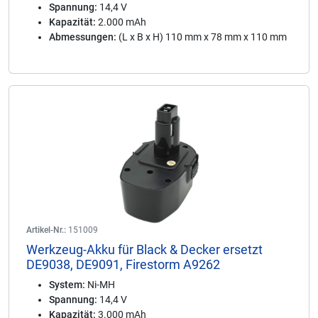
Spannung:
14,4 V
Kapazität:
2.000 mAh
Abmessungen:
(L x B x H) 110 mm x 78 mm x 110 mm
Artikel-Nr.:
151009
Werkzeug-Akku für Black & Decker ersetzt
DE9038, DE9091, Firestorm A9262
System:
Ni-MH
Spannung:
14,4 V
Kapazität:
3.000 mAh