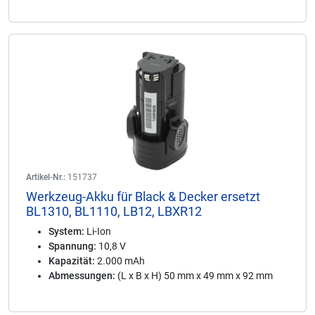
Artikel-Nr.:
151737
Werkzeug-Akku für Black & Decker ersetzt
BL1310, BL1110, LB12, LBXR12
System:
Li-Ion
Spannung:
10,8 V
Kapazität:
2.000 mAh
Abmessungen:
(L x B x H) 50 mm x 49 mm x 92 mm