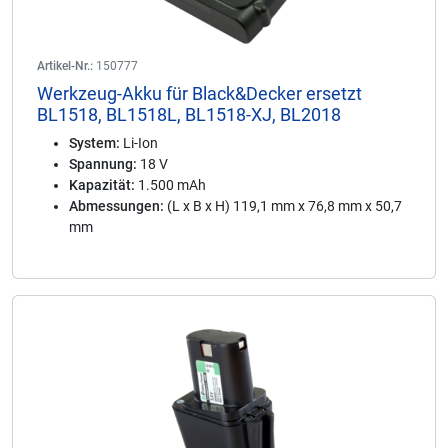
Artikel-Nr.:
150777
Werkzeug-Akku für Black&Decker ersetzt
BL1518, BL1518L, BL1518-XJ, BL2018
System:
Li-Ion
Spannung:
18 V
Kapazität:
1.500 mAh
Abmessungen:
(L x B x H) 119,1 mm x 76,8 mm x 50,7
mm