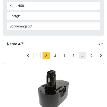
Kapazität
Energie
Sonderangebot
1
2
3
4
5
...
9