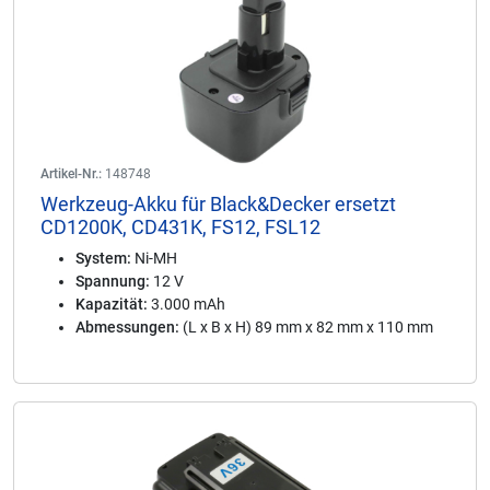
Artikel-Nr.:
148748
Werkzeug-Akku für Black&Decker ersetzt
CD1200K, CD431K, FS12, FSL12
System:
Ni-MH
Spannung:
12 V
Kapazität:
3.000 mAh
Abmessungen:
(L x B x H) 89 mm x 82 mm x 110 mm