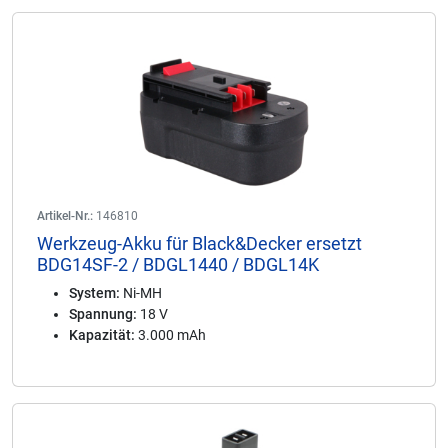
Artikel-Nr.:
146810
Werkzeug-Akku für Black&Decker ersetzt
BDG14SF-2 / BDGL1440 / BDGL14K
System:
Ni-MH
Spannung:
18 V
Kapazität:
3.000 mAh