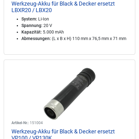
Werkzeug-Akku für Black & Decker ersetzt
LBXR20 / LBX20
System:
Li-Ion
Spannung:
20 V
Kapazität:
5.000 mAh
Abmessungen:
(L x B x H) 110 mm x 76,5 mm x 71 mm
Artikel-Nr.:
151004
Werkzeug-Akku für Black & Decker ersetzt
VP100 / VP130K