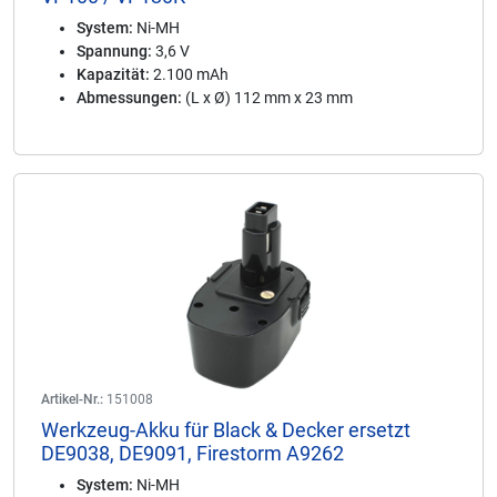
System:
Ni-MH
Spannung:
3,6 V
Kapazität:
2.100 mAh
Abmessungen:
(L x Ø) 112 mm x 23 mm
Artikel-Nr.:
151008
Werkzeug-Akku für Black & Decker ersetzt
DE9038, DE9091, Firestorm A9262
System:
Ni-MH