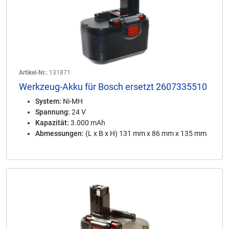
Artikel-Nr.:
131871
Werkzeug-Akku für Bosch ersetzt 2607335510
System:
Ni-MH
Spannung:
24 V
Kapazität:
3.000 mAh
Abmessungen:
(L x B x H) 131 mm x 86 mm x 135 mm