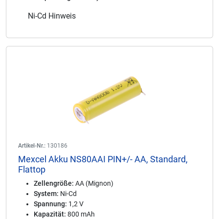
Ni-Cd Hinweis
Artikel-Nr.:
130186
Mexcel Akku NS80AAI PIN+/- AA, Standard,
Flattop
Zellengröße:
AA (Mignon)
System:
Ni-Cd
Spannung:
1,2 V
Kapazität:
800 mAh