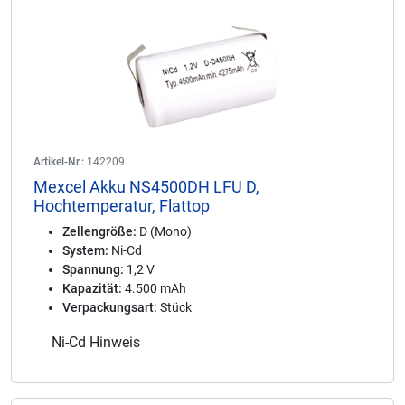
Artikel-Nr.:
142209
Mexcel Akku NS4500DH LFU D,
Hochtemperatur, Flattop
Zellengröße:
D (Mono)
System:
Ni-Cd
Spannung:
1,2 V
Kapazität:
4.500 mAh
Verpackungsart:
Stück
Ni-Cd Hinweis