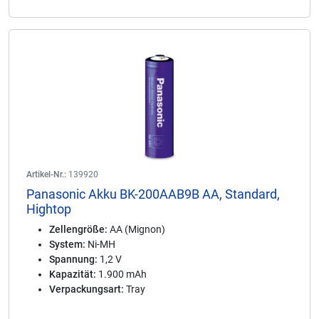
Artikel-Nr.:
139920
Panasonic Akku BK-200AAB9B AA, Standard,
Hightop
Zellengröße:
AA (Mignon)
System:
Ni-MH
Spannung:
1,2 V
Kapazität:
1.900 mAh
Verpackungsart:
Tray