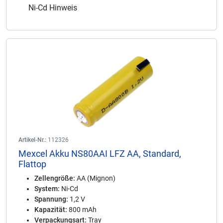
Ni-Cd Hinweis
Artikel-Nr.:
112326
Mexcel Akku NS80AAI LFZ AA, Standard,
Flattop
Zellengröße:
AA (Mignon)
System:
Ni-Cd
Spannung:
1,2 V
Kapazität:
800 mAh
Verpackungsart:
Tray