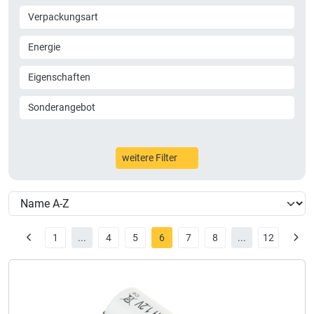
Verpackungsart
Energie
Eigenschaften
Sonderangebot
weitere Filter
1
...
4
5
6
7
8
...
12