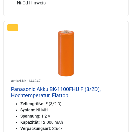
Ni-Cd Hinweis
Artikel-Nr.:
144247
Panasonic Akku BK-1100FHU F (3/2D),
Hochtemperatur, Flattop
Zellengröße:
F (3/2 D)
System:
Ni-MH
Spannung:
1,2 V
Kapazität:
12.000 mAh
Verpackungsart:
Stück