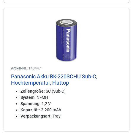
Artikel-Nr.:
140447
Panasonic Akku BK-220SCHU Sub-C,
Hochtemperatur, Flattop
Zellengröße:
SC (Sub-C)
System:
Ni-MH
Spannung:
1,2 V
Kapazität:
2.200 mAh
Verpackungsart:
Tray