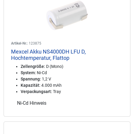
Artikel-Nr.:
123875
Mexcel Akku NS4000DH LFU D,
Hochtemperatur, Flattop
Zellengröße:
D (Mono)
System:
Ni-Cd
Spannung:
1,2 V
Kapazität:
4.000 mAh
Verpackungsart:
Tray
Ni-Cd Hinweis