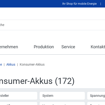
Ihr Shop für mobile Energie
|
ernehmen
Produktion
Service
Kontak
te
Akkus
Konsumer-Akkus
nsumer-Akkus (172)
steller
System
Spannung