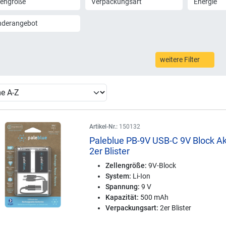
lengröße
Verpackungsart
Energie
nderangebot
weitere Filter
Artikel-Nr.:
150132
Paleblue PB-9V USB-C 9V Block A
2er Blister
Zellengröße:
9V-Block
System:
Li-Ion
Spannung:
9 V
Kapazität:
500 mAh
Verpackungsart:
2er Blister