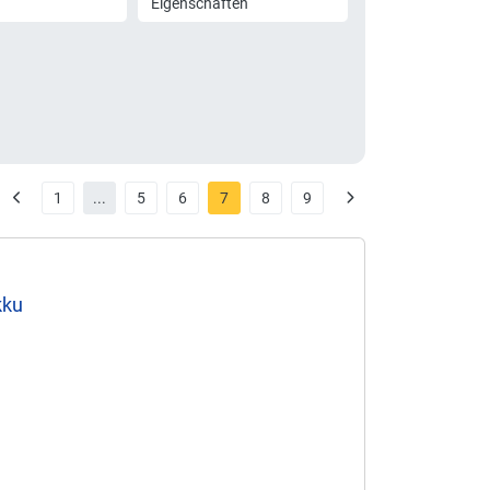
Eigenschaften
1
...
5
6
7
8
9
kku