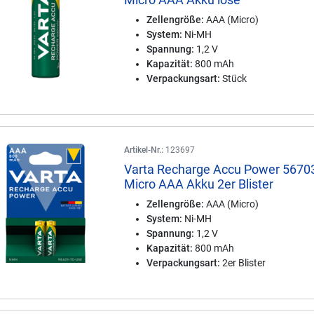
Zellengröße:
AAA (Micro)
System:
Ni-MH
Spannung:
1,2 V
Kapazität:
800 mAh
Verpackungsart:
Stück
Artikel-Nr.:
123697
Varta Recharge Accu Power 5670
Micro AAA Akku 2er Blister
Zellengröße:
AAA (Micro)
System:
Ni-MH
Spannung:
1,2 V
Kapazität:
800 mAh
Verpackungsart:
2er Blister