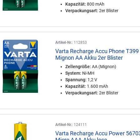
Kapazität:
800 mAh
Verpackungsart:
2er Blister
Artikel-Nr.:
112853
Varta Recharge Accu Phone T399
Mignon AA Akku 2er Blister
Zellengröße:
AA (Mignon)
System:
Ni-MH
Spannung:
1,2 V
Kapazität:
1.600 mAh
Verpackungsart:
2er Blister
Artikel-Nr.:
124111
Varta Recharge Accu Power 5670
Micro AAA Akku lose