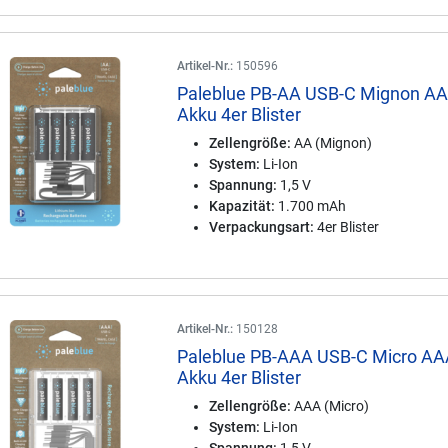
Artikel-Nr.:
150596
Paleblue PB-AA USB-C Mignon A
Akku 4er Blister
Zellengröße:
AA (Mignon)
System:
Li-Ion
Spannung:
1,5 V
Kapazität:
1.700 mAh
Verpackungsart:
4er Blister
Artikel-Nr.:
150128
Paleblue PB-AAA USB-C Micro A
Akku 4er Blister
Zellengröße:
AAA (Micro)
System:
Li-Ion