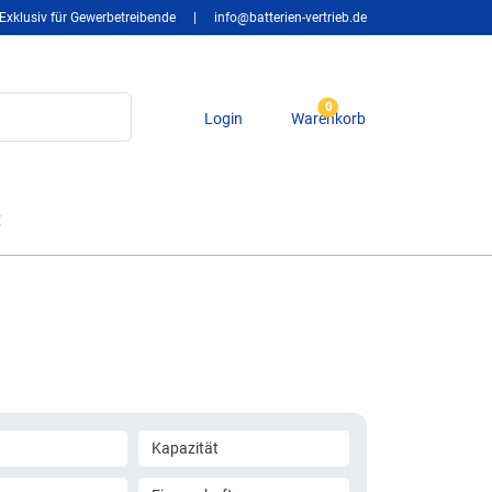
Exklusiv für Gewerbetreibende
|
info@batterien-vertrieb.de
0
Login
Warenkorb
t
Kapazität