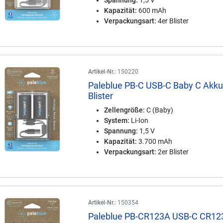
Spannung:
1,5 V
Kapazität:
600 mAh
Verpackungsart:
4er Blister
Artikel-Nr.:
150220
Paleblue PB-C USB-C Baby C Akku
Blister
Zellengröße:
C (Baby)
System:
Li-Ion
Spannung:
1,5 V
Kapazität:
3.700 mAh
Verpackungsart:
2er Blister
Artikel-Nr.:
150354
Paleblue PB-CR123A USB-C CR12