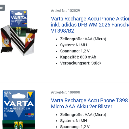
on
Artikel-Nr.:
152029
Varta Recharge Accu Phone Aktio
inkl. adidas DFB WM 2026 Fansch
VT398/B2
Zellengröße:
AAA (Micro)
System:
Ni-MH
Spannung:
1,2 V
Kapazität:
800 mAh
Verpackungsart:
Stück
Artikel-Nr.:
109090
Varta Recharge Accu Phone T398
Micro AAA Akku 2er Blister
Zellengröße:
AAA (Micro)
System:
Ni-MH
Spannung:
1,2 V