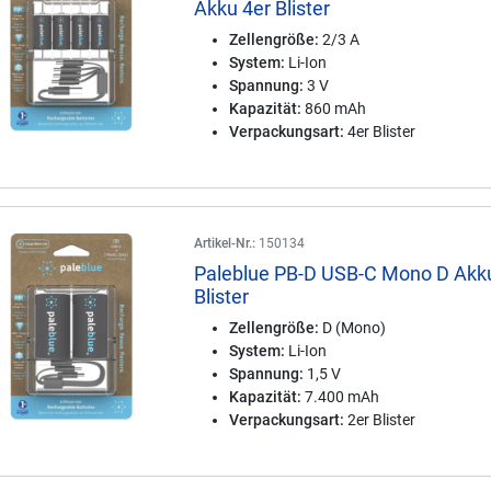
Akku 4er Blister
Zellengröße:
2/3 A
System:
Li-Ion
Spannung:
3 V
Kapazität:
860 mAh
Verpackungsart:
4er Blister
Artikel-Nr.:
150134
Paleblue PB-D USB-C Mono D Akk
Blister
Zellengröße:
D (Mono)
System:
Li-Ion
Spannung:
1,5 V
Kapazität:
7.400 mAh
Verpackungsart:
2er Blister