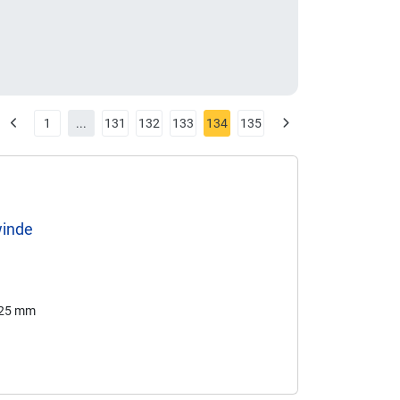
1
...
131
132
133
134
135
winde
125 mm