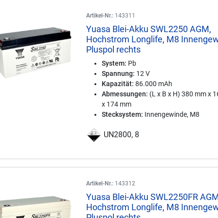
Artikel-Nr.:
143311
Yuasa Blei-Akku SWL2250 AGM,
Hochstrom Longlife, M8 Innenge
Pluspol rechts
System:
Pb
Spannung:
12 V
Kapazität:
86.000 mAh
Abmessungen:
(L x B x H) 380 mm x 
x 174 mm
Stecksystem:
Innengewinde, M8
UN2800, 8
Artikel-Nr.:
143312
Yuasa Blei-Akku SWL2250FR AGM
Hochstrom Longlife, M8 Innenge
Pluspol rechts