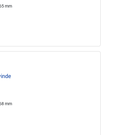
165 mm
winde
168 mm