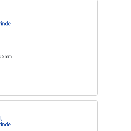
winde
166 mm
,
winde