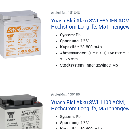
Artikel-Nr.:
151848
Yuasa Blei-Akku SWL+850FR AGM
Hochstrom Longlife, M5 Innenge
System:
Pb
Spannung:
12 V
Kapazität:
28.800 mAh
Abmessungen:
(L x B x H) 166 mm x 
x 175 mm
Stecksystem:
Innengewinde, M5
Artikel-Nr.:
139189
Yuasa Blei-Akku SWL1100 AGM,
Hochstrom Longlife, M5 Innenge
System:
Pb
Spannung:
12 V
Kapazität:
40.600 mAh