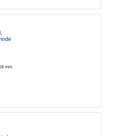
,
winde
168 mm