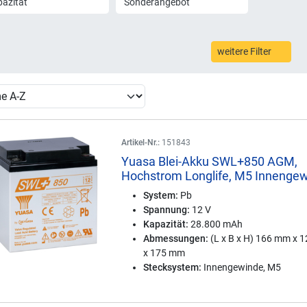
azität
Sonderangebot
weitere Filter
Artikel-Nr.:
151843
Yuasa Blei-Akku SWL+850 AGM,
Hochstrom Longlife, M5 Innenge
System:
Pb
Spannung:
12 V
Kapazität:
28.800 mAh
Abmessungen:
(L x B x H) 166 mm x 
x 175 mm
Stecksystem:
Innengewinde, M5