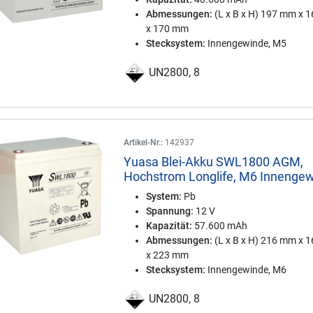
Abmessungen:
(L x B x H) 197 mm x 
x 170 mm
Stecksystem:
Innengewinde, M5
UN2800, 8
Artikel-Nr.:
142937
Yuasa Blei-Akku SWL1800 AGM,
Hochstrom Longlife, M6 Innenge
System:
Pb
Spannung:
12 V
Kapazität:
57.600 mAh
Abmessungen:
(L x B x H) 216 mm x 
x 223 mm
Stecksystem:
Innengewinde, M6
UN2800, 8