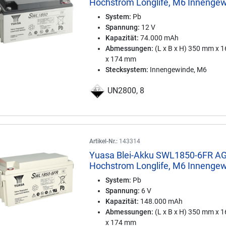
Hochstrom Longlife, M6 Innenge
System:
Pb
Spannung:
12 V
Kapazität:
74.000 mAh
Abmessungen:
(L x B x H) 350 mm x 
x 174 mm
Stecksystem:
Innengewinde, M6
UN2800, 8
Artikel-Nr.:
143314
Yuasa Blei-Akku SWL1850-6FR A
Hochstrom Longlife, M6 Innenge
System:
Pb
Spannung:
6 V
Kapazität:
148.000 mAh
Abmessungen:
(L x B x H) 350 mm x 
x 174 mm