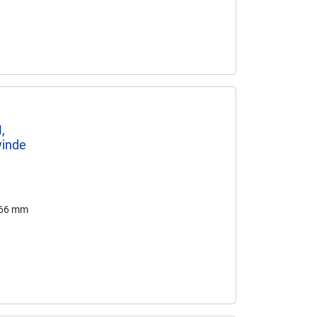
,
winde
166 mm