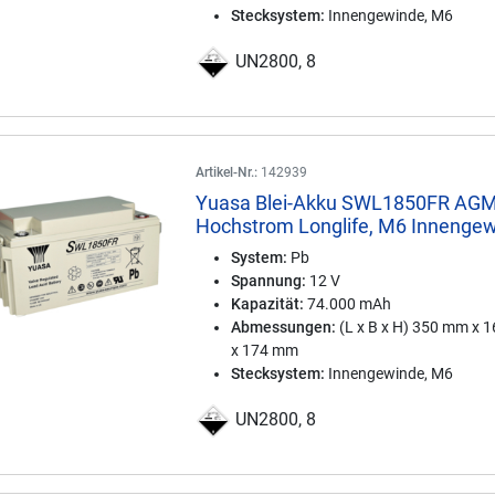
Stecksystem:
Innengewinde, M6
UN2800, 8
Artikel-Nr.:
142939
Yuasa Blei-Akku SWL1850FR AGM
Hochstrom Longlife, M6 Innenge
System:
Pb
Spannung:
12 V
Kapazität:
74.000 mAh
Abmessungen:
(L x B x H) 350 mm x 
x 174 mm
Stecksystem:
Innengewinde, M6
UN2800, 8