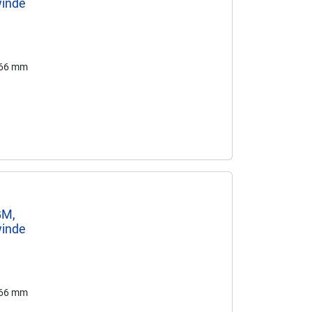
winde
166 mm
GM,
winde
166 mm