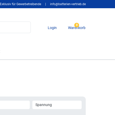
Exklusiv für Gewerbetreibende
|
info@batterien-vertrieb.de
0
Login
Warenkorb
t
Spannung