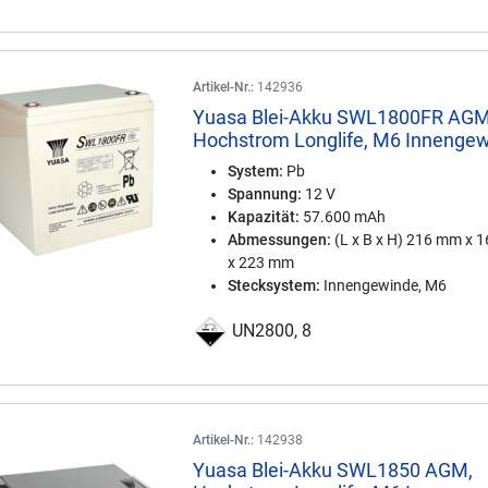
Artikel-Nr.:
142936
Yuasa Blei-Akku SWL1800FR AGM
Hochstrom Longlife, M6 Innenge
System:
Pb
Spannung:
12 V
Kapazität:
57.600 mAh
Abmessungen:
(L x B x H) 216 mm x 
x 223 mm
Stecksystem:
Innengewinde, M6
UN2800, 8
Artikel-Nr.:
142938
Yuasa Blei-Akku SWL1850 AGM,