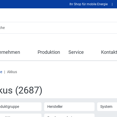
Ihr Shop für mobile Energie
|
ernehmen
Produktion
Service
Kontak
te
Akkus
kus (2687)
oduktgruppe
Hersteller
System