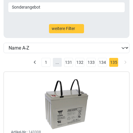
Sonderangebot
weitere Filter
1
...
131
132
133
134
135
Artikel-Nr.:
143308