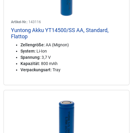
Artikel-Nr.:
143116
Yuntong Akku YT14500/SS AA, Standard,
Flattop
Zellengröße:
AA (Mignon)
System:
Li-Ion
Spannung:
3,7 V
Kapazität:
800 mAh
Verpackungsart:
Tray