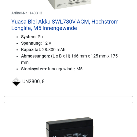
Artikel-Nr.:
143313
Yuasa Blei-Akku SWL780V AGM, Hochstrom
Longlife, M5 Innengewinde
System:
Pb
Spannung:
12 V
Kapazität:
28.800 mAh
Abmessungen:
(L x B x H) 166 mm x 125 mm x 175
mm
Stecksystem:
Innengewinde, M5
UN2800, 8