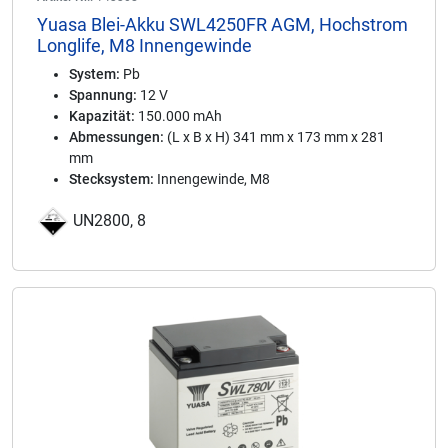
Yuasa Blei-Akku SWL4250FR AGM, Hochstrom
Longlife, M8 Innengewinde
System:
Pb
Spannung:
12 V
Kapazität:
150.000 mAh
Abmessungen:
(L x B x H) 341 mm x 173 mm x 281
mm
Stecksystem:
Innengewinde, M8
UN2800, 8