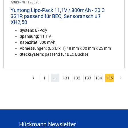
Artikel-Nr.:
128820
Yuntong Lipo-Pack 11,1V / 800mAh - 20 C
3S1P, passend für BEC, Sensoranschluß
XH2,50
System:
Li-Poly
Spannung:
11,1 V
Kapazität:
800 mAh
Abmessungen:
(L x B x H) 48 mm x 30 mm x 25 mm
Stecksystem:
passend für BEC Buchse
1
...
131
132
133
134
135
Hückmann Newsletter