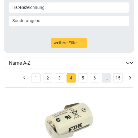
IEC-Bezeichnung
Sonderangebot
weitere Filter
1
2
3
4
5
6
...
15