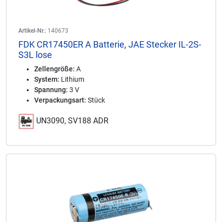
Artikel-Nr.:
140673
FDK CR17450ER A Batterie, JAE Stecker IL-2S-
S3L lose
Zellengröße:
A
System:
Lithium
Spannung:
3 V
Verpackungsart:
Stück
UN3090, SV188 ADR