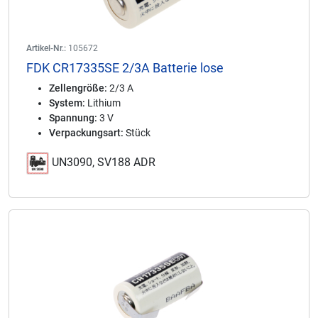
Artikel-Nr.:
105672
FDK CR17335SE 2/3A Batterie lose
Zellengröße:
2/3 A
System:
Lithium
Spannung:
3 V
Verpackungsart:
Stück
UN3090, SV188 ADR