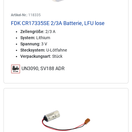
Artikel-Nr.:
118335
FDK CR17335SE 2/3A Batterie, LFU lose
Zellengröße:
2/3 A
System:
Lithium
Spannung:
3 V
Stecksystem:
U-Lötfahne
Verpackungsart:
Stück
UN3090, SV188 ADR