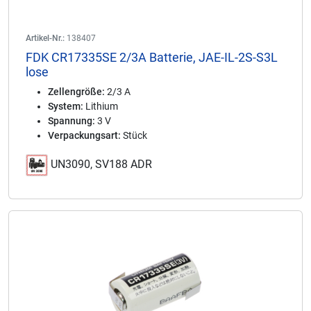
Artikel-Nr.:
138407
FDK CR17335SE 2/3A Batterie, JAE-IL-2S-S3L
lose
Zellengröße:
2/3 A
System:
Lithium
Spannung:
3 V
Verpackungsart:
Stück
UN3090, SV188 ADR