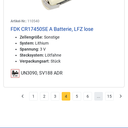
Artikel-Nr.:
110540
FDK CR17450SE A Batterie, LFZ lose
Zellengröße:
Sonstige
System:
Lithium
Spannung:
3 V
Stecksystem:
Lötfahne
Verpackungsart:
Stück
UN3090, SV188 ADR
1
2
3
4
5
6
...
15