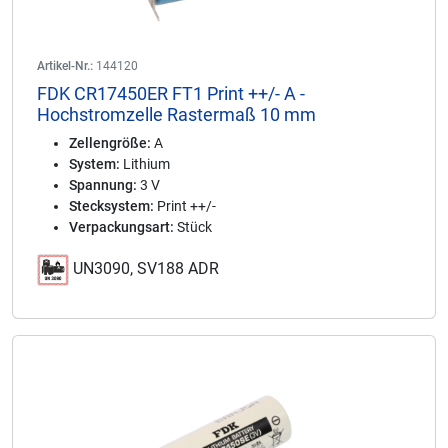
Artikel-Nr.:
144120
FDK CR17450ER FT1 Print ++/- A -
Hochstromzelle Rastermaß 10 mm
Zellengröße:
A
System:
Lithium
Spannung:
3 V
Stecksystem:
Print ++/-
Verpackungsart:
Stück
UN3090, SV188 ADR