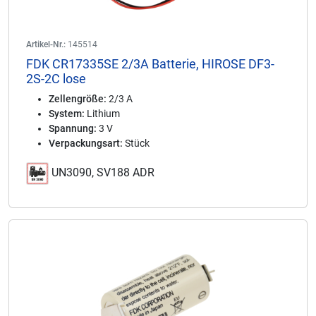
Artikel-Nr.:
145514
FDK CR17335SE 2/3A Batterie, HIROSE DF3-
2S-2C lose
Zellengröße:
2/3 A
System:
Lithium
Spannung:
3 V
Verpackungsart:
Stück
UN3090, SV188 ADR