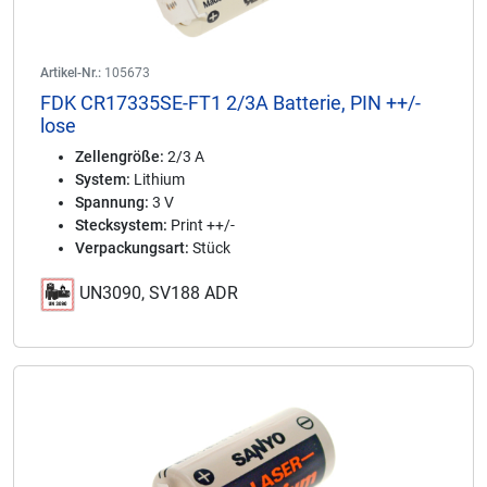
Artikel-Nr.:
105673
FDK CR17335SE-FT1 2/3A Batterie, PIN ++/-
lose
Zellengröße:
2/3 A
System:
Lithium
Spannung:
3 V
Stecksystem:
Print ++/-
Verpackungsart:
Stück
UN3090, SV188 ADR