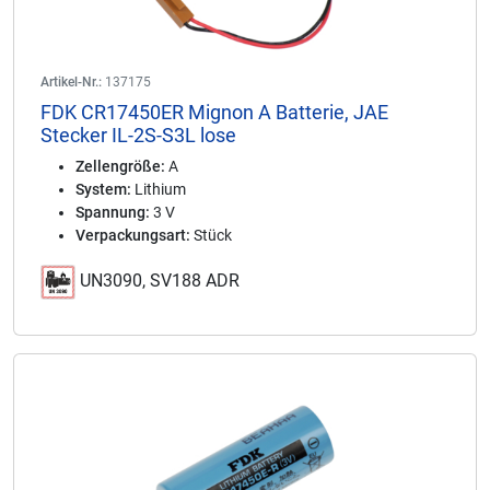
Artikel-Nr.:
137175
FDK CR17450ER Mignon A Batterie, JAE
Stecker IL-2S-S3L lose
Zellengröße:
A
System:
Lithium
Spannung:
3 V
Verpackungsart:
Stück
UN3090, SV188 ADR