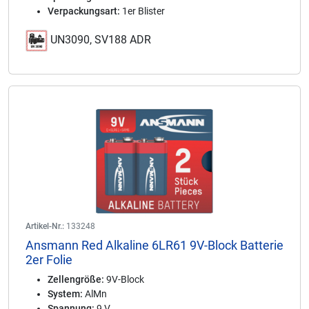
Verpackungsart:
1er Blister
UN3090, SV188 ADR
Artikel-Nr.:
133248
Ansmann Red Alkaline 6LR61 9V-Block Batterie
2er Folie
Zellengröße:
9V-Block
System:
AlMn
Spannung:
9 V