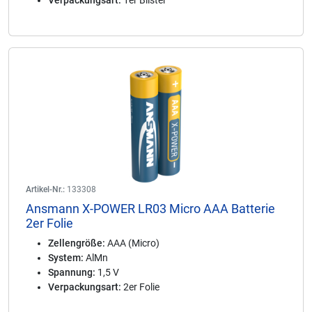
Verpackungsart:
1er Blister
Artikel-Nr.:
133308
Ansmann X-POWER LR03 Micro AAA Batterie
2er Folie
Zellengröße:
AAA (Micro)
System:
AlMn
Spannung:
1,5 V
Verpackungsart:
2er Folie