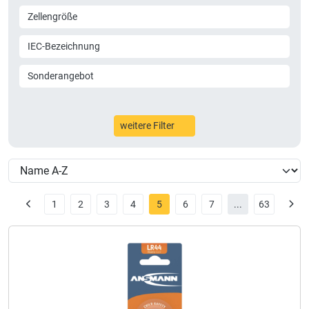
Zellengröße
IEC-Bezeichnung
Sonderangebot
weitere Filter
1
2
3
4
5
6
7
...
63