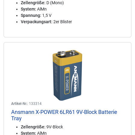
Zellengröße:
D (Mono)
System:
AlMn
Spannung:
1,5 V
Verpackungsart:
2er Blister
Artikel-Nr.:
133314
Ansmann X-POWER 6LR61 9V-Block Batterie
Tray
Zellengröße:
9V-Block
System:
AlMn