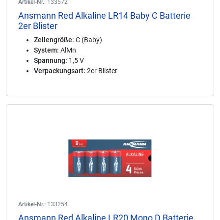
Artikel-Nr.:
133572
Ansmann Red Alkaline LR14 Baby C Batterie
2er Blister
Zellengröße:
C (Baby)
System:
AlMn
Spannung:
1,5 V
Verpackungsart:
2er Blister
Artikel-Nr.:
133254
Ansmann Red Alkaline LR20 Mono D Batterie