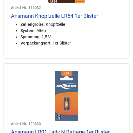
Artikel-Nr.:
116032
Ansmann Knopfzelle LR54 1er Blister
Zellengröße:
Knopfzelle
System:
AlMn
Spannung:
1,5 V
Verpackungsart:
1er Blister
Artikel-Nr.:
129633
Ansmann LR01 Lady N Batterie 1er Blister