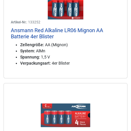
Artikel-Nr.:
133252
Ansmann Red Alkaline LR06 Mignon AA
Batterie 4er Blister
Zellengröße:
AA (Mignon)
System:
AlMn
Spannung:
1,5 V
Verpackungsart:
4er Blister