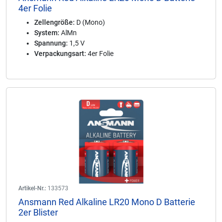
4er Folie
Zellengröße:
D (Mono)
System:
AlMn
Spannung:
1,5 V
Verpackungsart:
4er Folie
Artikel-Nr.:
133573
Ansmann Red Alkaline LR20 Mono D Batterie
2er Blister