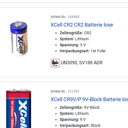
Artikel-Nr.:
144465
XCell CR2 CR2 Batterie lose
Zellengröße:
CR2
System:
Lithium
Spannung:
3 V
Verpackungsart:
1er Folie
UN3090, SV188 ADR
Artikel-Nr.:
131347
XCell CR9V/P 9V-Block Batterie lo
Zellengröße:
9V-Block
System:
Lithium
Spannung:
9 V
Verpackungsart:
Stück