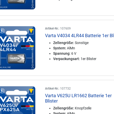
Artikel-Nr.:
107609
Varta V4034 4LR44 Batterie 1er Bl
Zellengröße:
Sonstige
System:
AlMn
Spannung:
6 V
Verpackungsart:
1er Blister
Artikel-Nr.:
107732
Varta V625U LR1662 Batterie 1er
Blister
Zellengröße:
Knopfzelle
System:
AlMn