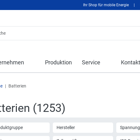
Ihr Shop für mobile Energie
|
ernehmen
Produktion
Service
Kontak
te
Batterien
terien (1253)
oduktgruppe
Hersteller
Spannung