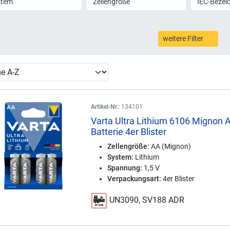
stem
Zellengröße
IEC-Bezei
weitere Filter
Artikel-Nr.:
134101
Varta Ultra Lithium 6106 Mignon 
Batterie 4er Blister
Zellengröße:
AA (Mignon)
System:
Lithium
Spannung:
1,5 V
Verpackungsart:
4er Blister
UN3090, SV188 ADR