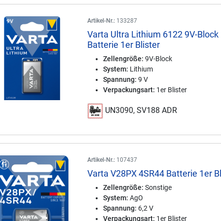
Artikel-Nr.:
133287
Varta Ultra Lithium 6122 9V-Block
Batterie 1er Blister
Zellengröße:
9V-Block
System:
Lithium
Spannung:
9 V
Verpackungsart:
1er Blister
UN3090, SV188 ADR
Artikel-Nr.:
107437
Varta V28PX 4SR44 Batterie 1er Bl
Zellengröße:
Sonstige
System:
AgO
Spannung:
6,2 V
Verpackungsart:
1er Blister