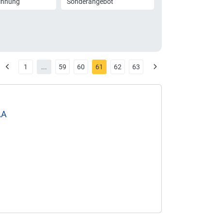
chnung
Sonderangebot
1
...
59
60
61
62
63
AA