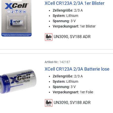
XCell CR123A 2/3A 1er Blister
Zellengröße:
2/3 A
System:
Lithium
Spannung:
3 V
Verpackungsart:
1er Blister
UN3090, SV188 ADR
Artikel-Nr.:
142187
XCell CR123A 2/3A Batterie lose
Zellengröße:
2/3 A
System:
Lithium
Spannung:
3 V
Verpackungsart:
1er Folie
UN3090, SV188 ADR