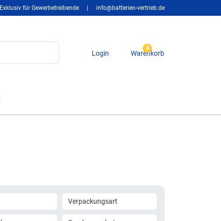
Exklusiv für Gewerbetreibende
|
info@batterien-vertrieb.de
0
Login
Warenkorb
t
Verpackungsart