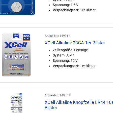
Spannung:
1,5 V
Verpackungsart:
1er Blister
Artikel-Nr.:
149311
XCell Alkaline 23GA 1er Blister
Zellengröße:
Sonstige
System:
AlMn
Spannung:
12 V
Verpackungsart:
1er Blister
Artikel-Nr.:
149309
XCell Alkaline Knopfzelle LR44 10
Blister