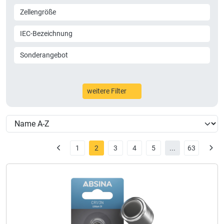
Zellengröße
IEC-Bezeichnung
Sonderangebot
weitere Filter
1
2
3
4
5
...
63