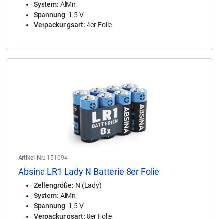
System:
AlMn
Spannung:
1,5 V
Verpackungsart:
4er Folie
Artikel-Nr.:
151094
Absina LR1 Lady N Batterie 8er Folie
Zellengröße:
N (Lady)
System:
AlMn
Spannung:
1,5 V
Verpackungsart:
8er Folie