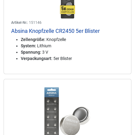
Artikel-Nr.:
151146
Absina Knopfzelle CR2450 5er Blister
Zellengröße:
Knopfzelle
System:
Lithium
Spannung:
3 V
Verpackungsart:
5er Blister