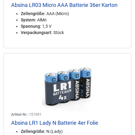
Absina LR03 Micro AAA Batterie 36er Karton
Zellengröße:
AAA (Micro)
System:
AlMn
Spannung:
1,5 V
Verpackungsart:
Stück
Artikel-Nr.:
151091
Absina LR1 Lady N Batterie 4er Folie
Zellengröße:
N (Lady)