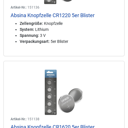
Artikel-Nr.:
151136
Absina Knopfzelle CR1220 5er Blister
Zellengröße:
Knopfzelle
System:
Lithium
Spannung:
3 V
Verpackungsart:
5er Blister
Artikel-Nr.:
151138
Absina Knopfzelle CR1620 5er Blister