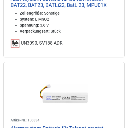
BAT22, BAT23, BATLi22, BatLi23, MPU01X
Zellengröße:
Sonstige
System:
LiMnO2
Spannung:
3,6 V
Verpackungsart:
Stück
UN3090, SV188 ADR
Artikel-Nr.:
150834