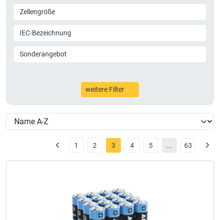
Zellengröße
IEC-Bezeichnung
Sonderangebot
weitere Filter
1
2
3
4
5
...
63