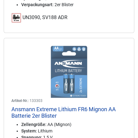
Verpackungsart:
2er Blister
UN3090, SV188 ADR
Artikel-Nr.:
133303
Ansmann Extreme Lithium FR6 Mignon AA
Batterie 2er Blister
Zellengröße:
AA (Mignon)
System:
Lithium
Spannung:
1,5 V