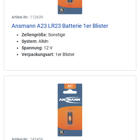
Artikel-Nr.:
112639
Ansmann A23 LR23 Batterie 1er Blister
Zellengröße:
Sonstige
System:
AlMn
Spannung:
12 V
Verpackungsart:
1er Blister
Artikel-Nr.:
142456