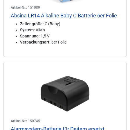
Artikel-Nr.:
151089
Absina LR14 Alkaline Baby C Batterie 6er Folie
Zellengröße:
C (Baby)
System:
AlMn
Spannung:
1,5 V
Verpackungsart:
6er Folie
Artikel-Nr.:
150745
Alarmsystem-Batterie für Daitem ersetzt