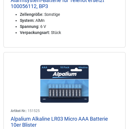
Alarmsystem-Batterie für Telenot ersetzt
100056112, BP3
Zellengröße:
Sonstige
System:
AlMn
Spannung:
6 V
Verpackungsart:
Stück
Artikel-Nr.:
151525
Alpalium Alkaline LR03 Micro AAA Batterie
10er Blister