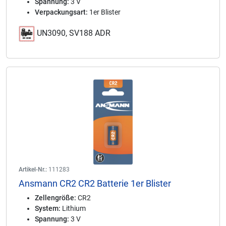
Spannung:
3 V
Verpackungsart:
1er Blister
UN3090, SV188 ADR
Artikel-Nr.:
111283
Ansmann CR2 CR2 Batterie 1er Blister
Zellengröße:
CR2
System:
Lithium
Spannung:
3 V