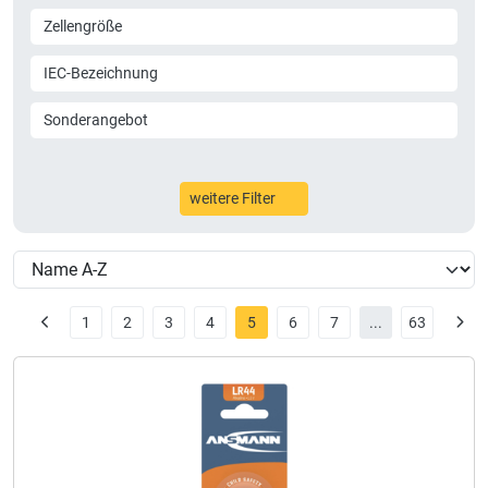
Zellengröße
IEC-Bezeichnung
Sonderangebot
weitere Filter
1
2
3
4
5
6
7
...
63