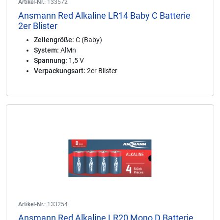
Artikel-Nr.:
133572
Ansmann Red Alkaline LR14 Baby C Batterie
2er Blister
Zellengröße:
C (Baby)
System:
AlMn
Spannung:
1,5 V
Verpackungsart:
2er Blister
Artikel-Nr.:
133254
Ansmann Red Alkaline LR20 Mono D Batterie