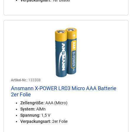
Verpackungsart:
1er Blister
Artikel-Nr.:
133308
Ansmann X-POWER LR03 Micro AAA Batterie
2er Folie
Zellengröße:
AAA (Micro)
System:
AlMn
Spannung:
1,5 V
Verpackungsart:
2er Folie