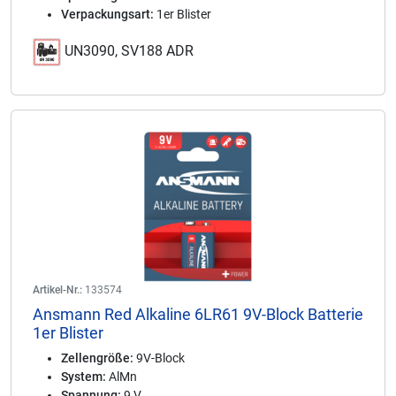
Verpackungsart:
1er Blister
UN3090, SV188 ADR
Artikel-Nr.:
133574
Ansmann Red Alkaline 6LR61 9V-Block Batterie
1er Blister
Zellengröße:
9V-Block
System:
AlMn
Spannung:
9 V