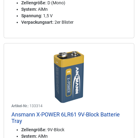
Zellengröße:
D (Mono)
System:
AlMn
Spannung:
1,5 V
Verpackungsart:
2er Blister
Artikel-Nr.:
133314
Ansmann X-POWER 6LR61 9V-Block Batterie
Tray
Zellengröße:
9V-Block
System:
AlMn