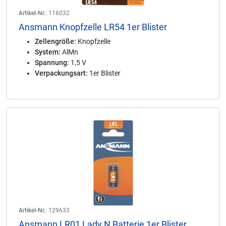
Artikel-Nr.:
116032
Ansmann Knopfzelle LR54 1er Blister
Zellengröße:
Knopfzelle
System:
AlMn
Spannung:
1,5 V
Verpackungsart:
1er Blister
Artikel-Nr.:
129633
Ansmann LR01 Lady N Batterie 1er Blister