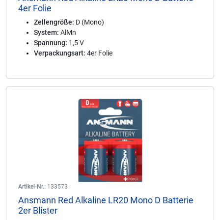
4er Folie
Zellengröße:
D (Mono)
System:
AlMn
Spannung:
1,5 V
Verpackungsart:
4er Folie
Artikel-Nr.:
133573
Ansmann Red Alkaline LR20 Mono D Batterie
2er Blister