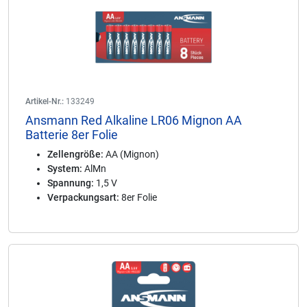
Artikel-Nr.:
133249
Ansmann Red Alkaline LR06 Mignon AA
Batterie 8er Folie
Zellengröße:
AA (Mignon)
System:
AlMn
Spannung:
1,5 V
Verpackungsart:
8er Folie