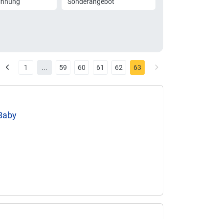
chnung
Sonderangebot
1
...
59
60
61
62
63
 Baby