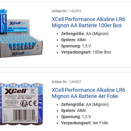
Artikel-Nr.:
146495
XCell Performance Alkaline LR6
Mignon AA Batterie 100er Box
Zellengröße:
AA (Mignon)
System:
AlMn
Spannung:
1,5 V
Verpackungsart:
100er Box
Artikel-Nr.:
146887
XCell Performance Alkaline LR6
Mignon AA Batterie 4er Folie
Zellengröße:
AA (Mignon)
System:
AlMn
Spannung:
1,5 V
Verpackungsart:
4er Folie