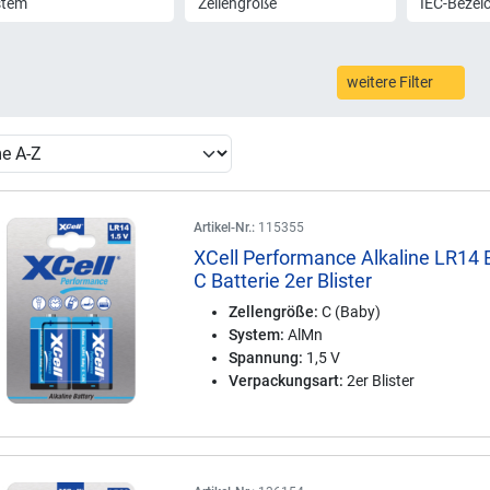
stem
Zellengröße
IEC-Bezei
weitere Filter
Artikel-Nr.:
115355
XCell Performance Alkaline LR14
C Batterie 2er Blister
Zellengröße:
C (Baby)
System:
AlMn
Spannung:
1,5 V
Verpackungsart:
2er Blister