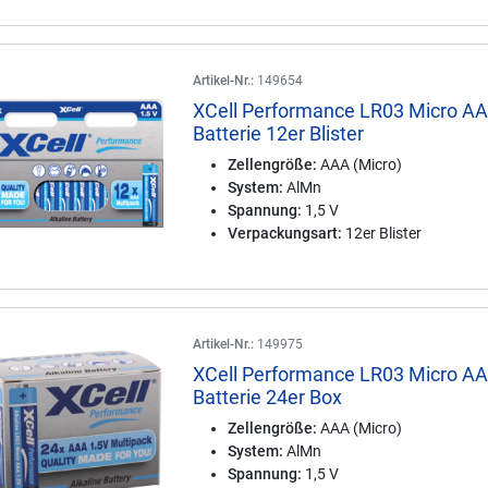
Artikel-Nr.:
149654
XCell Performance LR03 Micro A
Batterie 12er Blister
Zellengröße:
AAA (Micro)
System:
AlMn
Spannung:
1,5 V
Verpackungsart:
12er Blister
Artikel-Nr.:
149975
XCell Performance LR03 Micro A
Batterie 24er Box
Zellengröße:
AAA (Micro)
System:
AlMn
Spannung:
1,5 V