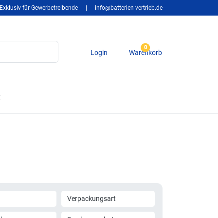
Exklusiv für Gewerbetreibende
|
info@batterien-vertrieb.de
0
Login
Warenkorb
t
Verpackungsart