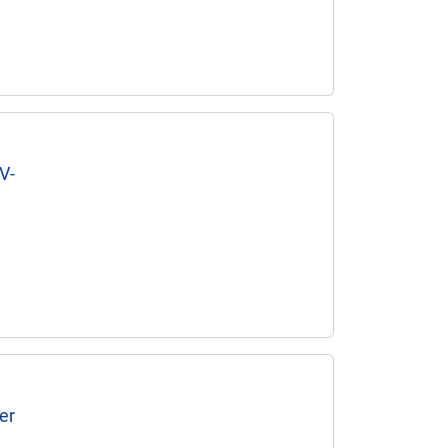
V-
er