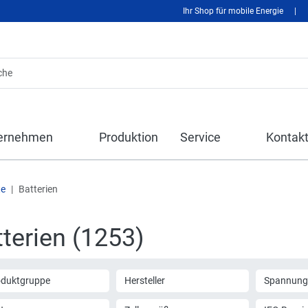
Ihr Shop für mobile Energie
|
ernehmen
Produktion
Service
Kontak
te
Batterien
terien (1253)
oduktgruppe
Hersteller
Spannung