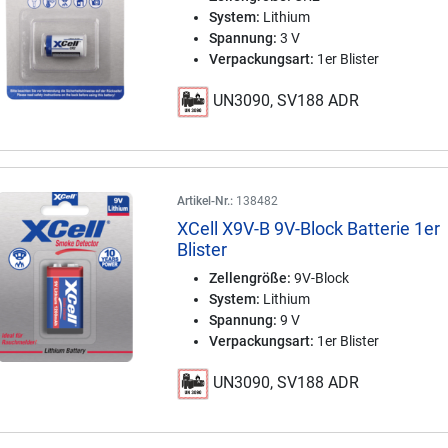
System:
Lithium
Spannung:
3 V
Verpackungsart:
1er Blister
UN3090, SV188 ADR
Artikel-Nr.:
138482
XCell X9V-B 9V-Block Batterie 1er
Blister
Zellengröße:
9V-Block
System:
Lithium
Spannung:
9 V
Verpackungsart:
1er Blister
UN3090, SV188 ADR