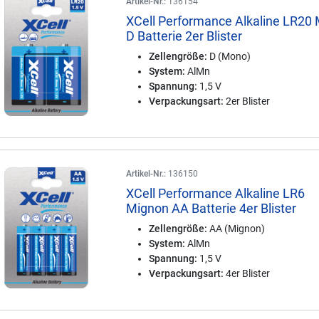
Artikel-Nr.:
136154
XCell Performance Alkaline LR20
D Batterie 2er Blister
Zellengröße:
D (Mono)
System:
AlMn
Spannung:
1,5 V
Verpackungsart:
2er Blister
Artikel-Nr.:
136150
XCell Performance Alkaline LR6
Mignon AA Batterie 4er Blister
Zellengröße:
AA (Mignon)
System:
AlMn
Spannung:
1,5 V
Verpackungsart:
4er Blister