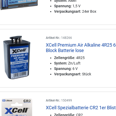
System:
AlMn
Spannung:
1,5 V
Verpackungsart:
24er Box
Artikel-Nr.:
148266
XCell Premium Air Alkaline 4R25 6
Block Batterie lose
Zellengröße:
4R25
System:
Zn/Luft
Spannung:
6 V
Verpackungsart:
Stück
Artikel-Nr.:
150499
XCell Spezialbatterie CR2 1er Blist
Zellengröße:
CR2