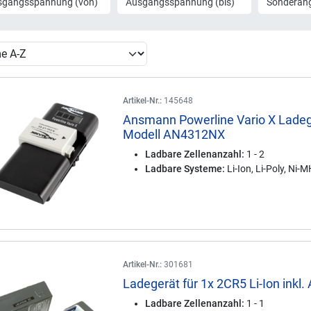
sgangsspannung (von)
Ausgangsspannung (bis)
Sonderan
Artikel-Nr.:
145648
Ansmann Powerline Vario X Lade
Modell AN4312NX
Ladbare Zellenanzahl:
1 - 2
Ladbare Systeme:
Li-Ion, Li-Poly, Ni-
Artikel-Nr.:
301681
Ladegerät für 1x 2CR5 Li-Ion inkl.
Ladbare Zellenanzahl:
1 - 1