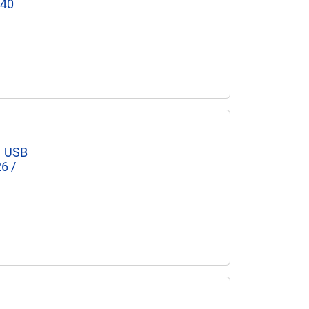
240
1 USB
6 /