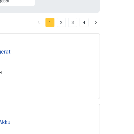
gebot
1
2
3
4
gerät
MH
 Akku