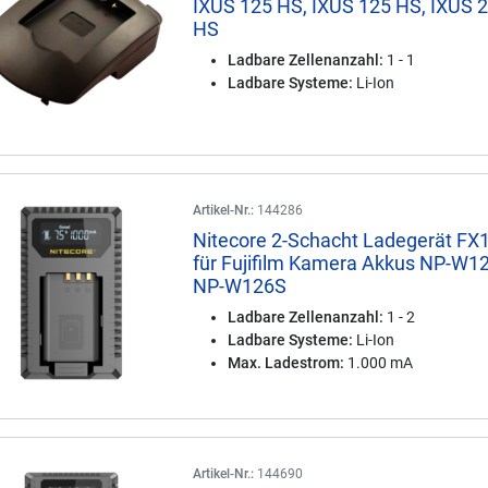
IXUS 125 HS, IXUS 125 HS, IXUS 
HS
Ladbare Zellenanzahl:
1 - 1
Ladbare Systeme:
Li-Ion
Artikel-Nr.:
144286
Nitecore 2-Schacht Ladegerät FX
für Fujifilm Kamera Akkus NP-W12
NP-W126S
Ladbare Zellenanzahl:
1 - 2
Ladbare Systeme:
Li-Ion
Max. Ladestrom:
1.000 mA
Artikel-Nr.:
144690