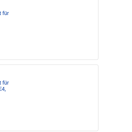
 für
 für
E4,