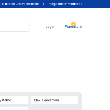
Exklusiv für Gewerbetreibende
|
info@batterien-vertrieb.de
0
Login
Warenkorb
t
)
Systeme
Max. Ladestrom