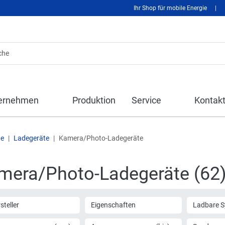
Ihr Shop für mobile Energie
|
ernehmen
Produktion
Service
Kontak
te
Ladegeräte
Kamera/Photo-Ladegeräte
mera/Photo-Ladegeräte (62
steller
Eigenschaften
Ladbare 