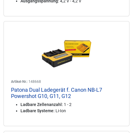
Ausgangsspannung:
4,2 V - 4,2 V
Artikel-Nr.:
148668
Patona Dual Ladegerät f. Canon NB-L7
Powershot G10, G11, G12
Ladbare Zellenanzahl:
1 - 2
Ladbare Systeme:
Li-Ion