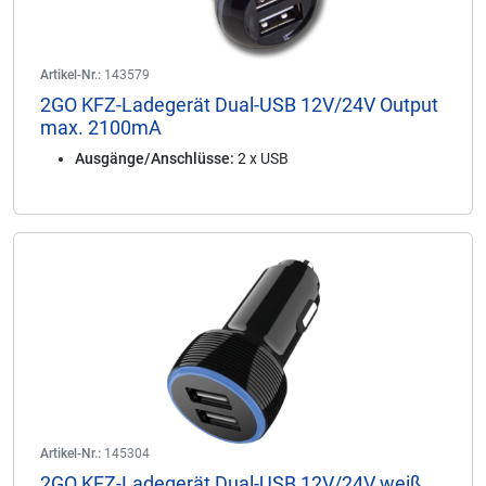
Artikel-Nr.:
143579
2GO KFZ-Ladegerät Dual-USB 12V/24V Output
max. 2100mA
Ausgänge/Anschlüsse:
2 x USB
Artikel-Nr.:
145304
2GO KFZ-Ladegerät Dual-USB 12V/24V weiß,