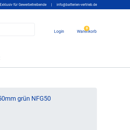
Exklusiv für Gewerbetreibende
|
info@batterien-vertrieb.de
0
Login
Warenkorb
t
r 50mm grün NFG50