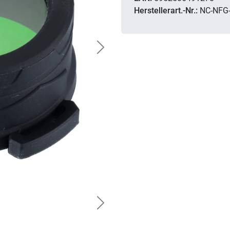
Herstellerart.-Nr.:
NC-NFG
Next
Next