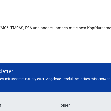
ür TM06, TM06S, P36 und andere Lampen mit einem Kopfdurchm
letter
miert mit unserem Batteryletter! Angebote, Produktneuheiten, wissenswerte
f
Folgen