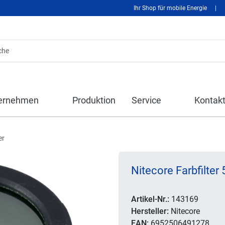
Ihr Shop für mobile Energie
|
ernehmen
Produktion
Service
Kontak
er
Nitecore Farbfilte
Artikel-Nr.:
143169
Hersteller:
Nitecore
EAN:
6952506491278