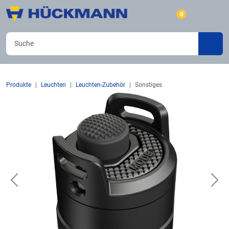
0
Produkte
Leuchten
Leuchten-Zubehör
Sonstiges
Previous
Nex