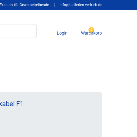
Exklusiv für Gewerbetreibende
|
info@batterien-vertrieb.de
0
Login
Warenkorb
t
kabel F1