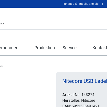
Ihr Shop für mobile Energie
|
ernehmen
Produktion
Service
Kontak
es
Nitecore USB Lade
Artikel-Nr.:
143274
Hersteller:
Nitecore
EAN:
6952506491421