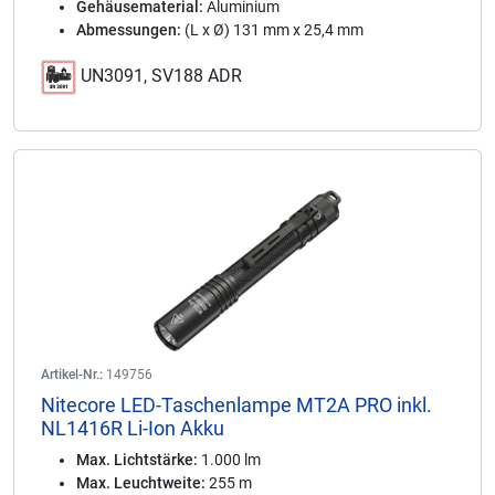
Gehäusematerial:
Aluminium
Abmessungen:
(L x Ø) 131 mm x 25,4 mm
UN3091, SV188 ADR
Artikel-Nr.:
149756
Nitecore LED-Taschenlampe MT2A PRO inkl.
NL1416R Li-Ion Akku
Max. Lichtstärke:
1.000 lm
Max. Leuchtweite:
255 m