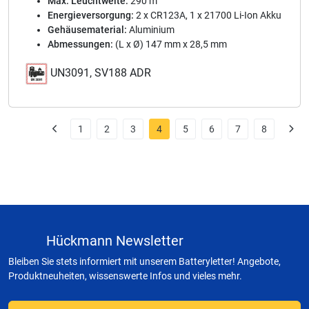
Max. Leuchtweite:
290 m
Energieversorgung:
2 x CR123A, 1 x 21700 Li-Ion Akku
Gehäusematerial:
Aluminium
Abmessungen:
(L x Ø) 147 mm x 28,5 mm
UN3091, SV188 ADR
1
2
3
4
5
6
7
8
Hückmann Newsletter
Bleiben Sie stets informiert mit unserem Batteryletter! Angebote,
Produktneuheiten, wissenswerte Infos und vieles mehr.