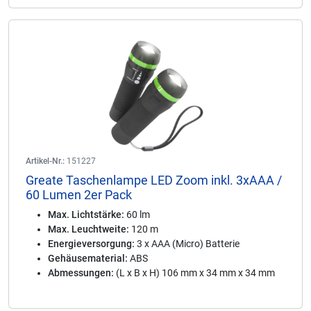
Artikel-Nr.:
151227
Greate Taschenlampe LED Zoom inkl. 3xAAA /
60 Lumen 2er Pack
Max. Lichtstärke:
60 lm
Max. Leuchtweite:
120 m
Energieversorgung:
3 x AAA (Micro) Batterie
Gehäusematerial:
ABS
Abmessungen:
(L x B x H) 106 mm x 34 mm x 34 mm