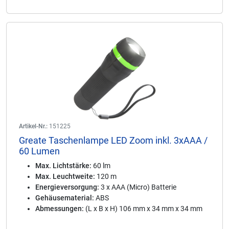
Artikel-Nr.:
151225
Greate Taschenlampe LED Zoom inkl. 3xAAA /
60 Lumen
Max. Lichtstärke:
60 lm
Max. Leuchtweite:
120 m
Energieversorgung:
3 x AAA (Micro) Batterie
Gehäusematerial:
ABS
Abmessungen:
(L x B x H) 106 mm x 34 mm x 34 mm