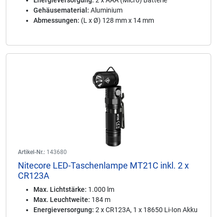
Energieversorgung:
2 x AAA (Micro) Batterie
Gehäusematerial:
Aluminium
Abmessungen:
(L x Ø) 128 mm x 14 mm
Artikel-Nr.:
143680
Nitecore LED-Taschenlampe MT21C inkl. 2 x
CR123A
Max. Lichtstärke:
1.000 lm
Max. Leuchtweite:
184 m
Energieversorgung:
2 x CR123A, 1 x 18650 Li-Ion Akku