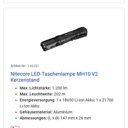
Artikel-Nr.:
146281
Nitecore LED-Taschenlampe MH10 V2
Kerzenstand
Max. Lichtstärke:
1.200 lm
Max. Leuchtweite:
202 m
Energieversorgung:
1 x 18650 Li-Ion Akku, 1 x 21700
Li-Ion Akku
Gehäusematerial:
Aluminium
Abmessungen:
(L x Ø) 147 mm x 26 mm