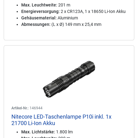
Max. Leuchtweite:
201 m
Energieversorgung:
2 x CR123A, 1 x 18650 Li-Ion Akku
Gehäusematerial:
Aluminium
Abmessungen:
(L x Ø) 149 mm x 25,4 mm
Artikel-Nr.:
146944
Nitecore LED-Taschenlampe P10i inkl. 1x
21700 Li-Ion Akku
Max. Lichtstärke:
1.800 lm