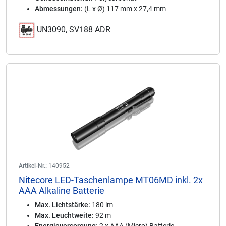
Abmessungen:
(L x Ø) 117 mm x 27,4 mm
UN3090, SV188 ADR
Artikel-Nr.:
140952
Nitecore LED-Taschenlampe MT06MD inkl. 2x
AAA Alkaline Batterie
Max. Lichtstärke:
180 lm
Max. Leuchtweite:
92 m