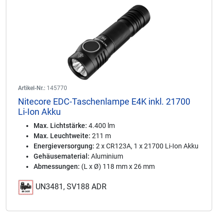
Artikel-Nr.:
145770
Nitecore EDC-Taschenlampe E4K inkl. 21700
Li-Ion Akku
Max. Lichtstärke:
4.400 lm
Max. Leuchtweite:
211 m
Energieversorgung:
2 x CR123A, 1 x 21700 Li-Ion Akku
Gehäusematerial:
Aluminium
Abmessungen:
(L x Ø) 118 mm x 26 mm
UN3481, SV188 ADR