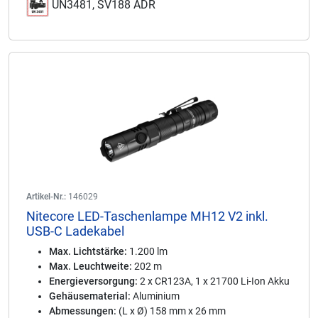
UN3481, SV188 ADR
Artikel-Nr.:
146029
Nitecore LED-Taschenlampe MH12 V2 inkl.
USB-C Ladekabel
Max. Lichtstärke:
1.200 lm
Max. Leuchtweite:
202 m
Energieversorgung:
2 x CR123A, 1 x 21700 Li-Ion Akku
Gehäusematerial:
Aluminium
Abmessungen:
(L x Ø) 158 mm x 26 mm