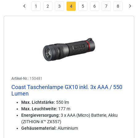
1
2
3
4
5
6
7
8
Artikel-Nr.:
150481
Coast Taschenlampe GX10 inkl. 3x AAA / 550
Lumen
Max. Lichtstärke:
550 lm
Max. Leuchtweite:
177 m
Energieversorgung:
3 x AAA (Micro) Batterie, Akku
(ZITHION-X™ ZX557)
Gehäusematerial:
Aluminium