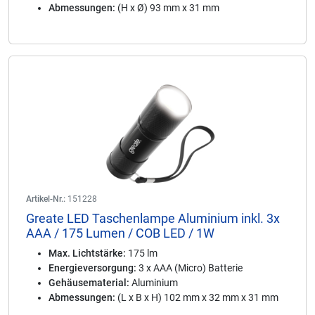
Abmessungen:
(H x Ø) 93 mm x 31 mm
Artikel-Nr.:
151228
Greate LED Taschenlampe Aluminium inkl. 3x
AAA / 175 Lumen / COB LED / 1W
Max. Lichtstärke:
175 lm
Energieversorgung:
3 x AAA (Micro) Batterie
Gehäusematerial:
Aluminium
Abmessungen:
(L x B x H) 102 mm x 32 mm x 31 mm