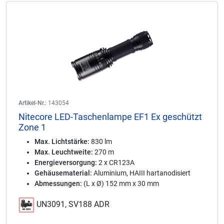
Artikel-Nr.:
143054
Nitecore LED-Taschenlampe EF1 Ex geschützt
Zone 1
Max. Lichtstärke:
830 lm
Max. Leuchtweite:
270 m
Energieversorgung:
2 x CR123A
Gehäusematerial:
Aluminium, HAIII hartanodisiert
Abmessungen:
(L x Ø) 152 mm x 30 mm
UN3091, SV188 ADR