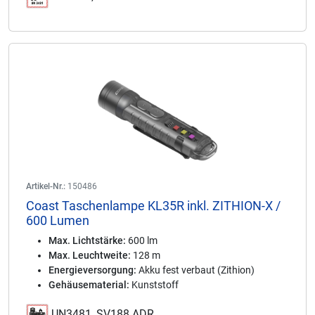
Artikel-Nr.:
150486
Coast Taschenlampe KL35R inkl. ZITHION-X /
600 Lumen
Max. Lichtstärke:
600 lm
Max. Leuchtweite:
128 m
Energieversorgung:
Akku fest verbaut (Zithion)
Gehäusematerial:
Kunststoff
UN3481, SV188 ADR