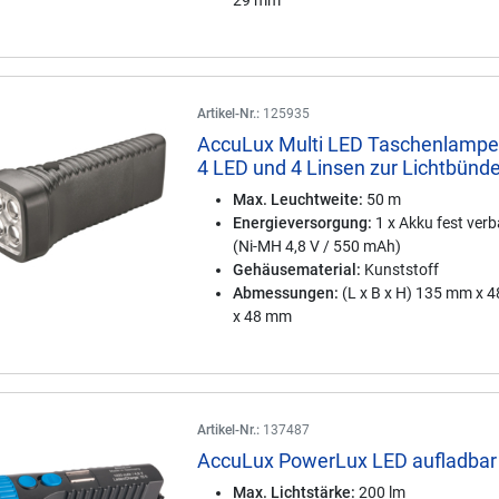
29 mm
Artikel-Nr.:
125935
AccuLux Multi LED Taschenlampe
4 LED und 4 Linsen zur Lichtbünd
Max. Leuchtweite:
50 m
Energieversorgung:
1 x Akku fest ver
(Ni-MH 4,8 V / 550 mAh)
Gehäusematerial:
Kunststoff
Abmessungen:
(L x B x H) 135 mm x 
x 48 mm
Artikel-Nr.:
137487
AccuLux PowerLux LED aufladbar
Max. Lichtstärke:
200 lm