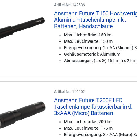
Artikel-Nr.:
142536
Ansmann Future T150 Hochwerti
Aluminiumtaschenlampe inkl.
Batterien, Handschlaufe
Max. Lichtstärke:
150 lm
Max. Leuchtweite:
150 m
Energieversorgung:
2 x AA (Mignon) B
Gehäusematerial:
Aluminium
Abmessungen:
(L x Ø) 156 mm x 25 
Artikel-Nr.:
146102
Ansmann Future T200F LED
Taschenlampe fokussierbar inkl.
3xAAA (Micro) Batterien
Max. Lichtstärke:
200 lm
Max. Leuchtweite:
175 m
Energieversorgung:
3 x AAA (Micro) Ba