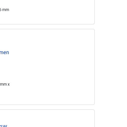
,6 mm
umen
u
7 mm x
 1W-