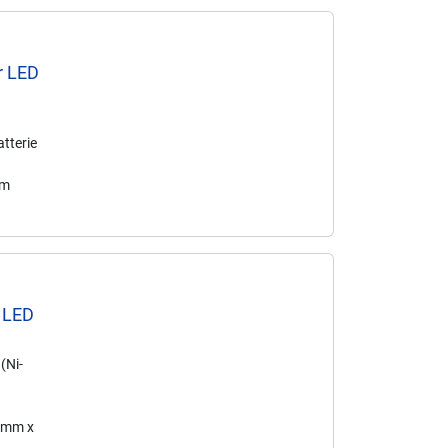
r LED
tterie
mm
 LED
(Ni-
5 mm x