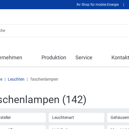
Ihr Shop für mobile Energie
|
ernehmen
Produktion
Service
Kontak
te
Leuchten
Taschenlampen
schenlampen (142)
steller
Leuchtenart
Gehäusema