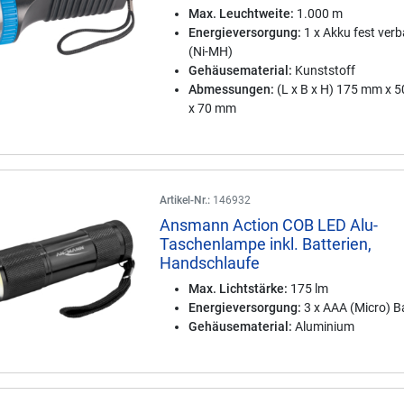
Max. Leuchtweite:
1.000 m
Energieversorgung:
1 x Akku fest ver
(Ni-MH)
Gehäusematerial:
Kunststoff
Abmessungen:
(L x B x H) 175 mm x 
x 70 mm
Artikel-Nr.:
146932
Ansmann Action COB LED Alu-
Taschenlampe inkl. Batterien,
Handschlaufe
Max. Lichtstärke:
175 lm
Energieversorgung:
3 x AAA (Micro) Ba
Gehäusematerial:
Aluminium