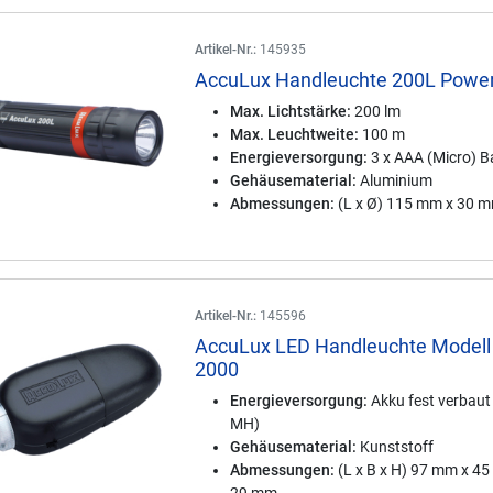
Artikel-Nr.:
145935
AccuLux Handleuchte 200L Powe
Max. Lichtstärke:
200 lm
Max. Leuchtweite:
100 m
Energieversorgung:
3 x AAA (Micro) Ba
Gehäusematerial:
Aluminium
Abmessungen:
(L x Ø) 115 mm x 30 
Artikel-Nr.:
145596
AccuLux LED Handleuchte Modell
2000
Energieversorgung:
Akku fest verbaut 
MH)
Gehäusematerial:
Kunststoff
Abmessungen:
(L x B x H) 97 mm x 4