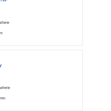
tterie
mm
y
atterie
2 mm