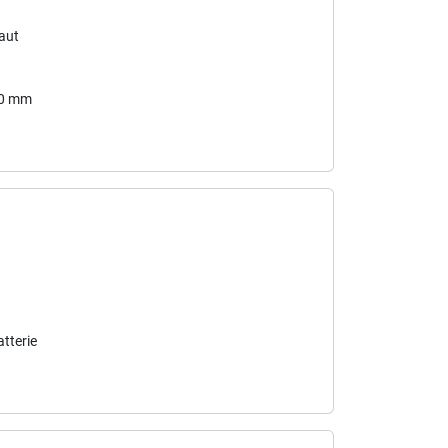
baut
50 mm
tterie