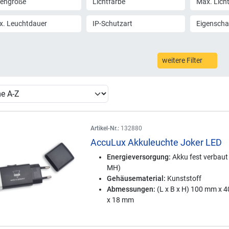
lengröße
Lichtfarbe
Max. Lich
x. Leuchtdauer
IP-Schutzart
Eigenscha
weitere Filter
Artikel-Nr.:
132880
AccuLux Akkuleuchte Joker LED
Energieversorgung:
Akku fest verbaut 
MH)
Gehäusematerial:
Kunststoff
Abmessungen:
(L x B x H) 100 mm x 
x 18 mm