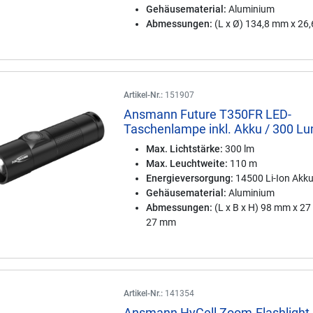
Gehäusematerial:
Aluminium
Abmessungen:
(L x Ø) 134,8 mm x 26
Artikel-Nr.:
151907
Ansmann Future T350FR LED-
Taschenlampe inkl. Akku / 300 L
Max. Lichtstärke:
300 lm
Max. Leuchtweite:
110 m
Energieversorgung:
14500 Li-Ion Akk
Gehäusematerial:
Aluminium
Abmessungen:
(L x B x H) 98 mm x 2
27 mm
Artikel-Nr.:
141354
Ansmann HyCell Zoom-Flashlight