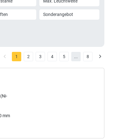
tstärke
Max. Leuchtweite
ften
Sonderangebot
1
2
3
4
5
...
8
(Ni-
40 mm