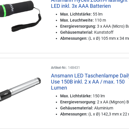
LED inkl. 3x AAA Batterien
Max. Lichtstärke:
55 lm
Max. Leuchtweite:
110 m
Energieversorgung:
3 x AAA (Micro) Ba
Gehäusematerial:
Kunststoff
Abmessungen:
(L x Ø) 105 mm x 34 
Artikel-Nr.:
148431
Ansmann LED Taschenlampe Dail
Use 150B inkl. 2 x AA / max. 150
Lumen
Max. Lichtstärke:
150 lm
Energieversorgung:
2 x AA (Mignon) B
Gehäusematerial:
Aluminium
Abmessungen:
(L x Ø) 142,3 mm x 2