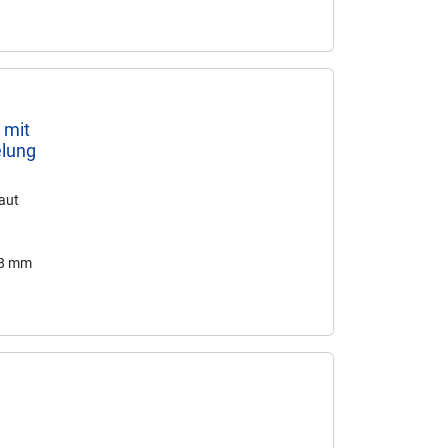
 mit
elung
baut
48 mm