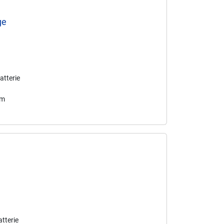
ge
atterie
mm
tterie