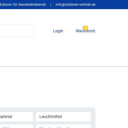
Exklusiv für Gewerbetreibende
|
info@batterien-vertrieb.de
0
Login
Warenkorb
t
terial
Leuchtmittel