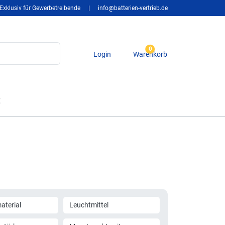
Exklusiv für Gewerbetreibende
|
info@batterien-vertrieb.de
0
Login
Warenkorb
t
terial
Leuchtmittel