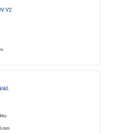
UV V2
mm
nkl.
Akku
,5 mm