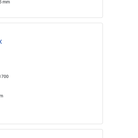
,5 mm
X
21700
mm