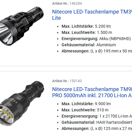
Artikel-Nr.:
146284
Nitecore LED-Taschenlampe TM3
Lite
Max. Lichtstärke:
5.200 lm
Max. Leuchtweite:
1.500 m
Energieversorgung:
Akku (NBP68HD)
Gehäusematerial:
Aluminium
Abmessungen:
(L x Ø) 195 mm x 50 
Artikel-Nr.:
150143
Nitecore LED-Taschenlampe TM9
PRO 5000mAh inkl. 21700 Li-Ion 
Max. Lichtstärke:
9.900 lm
Max. Leuchtweite:
510 m
Energieversorgung:
1 x 21700 Li-Ion 
Gehäusematerial:
HAIII hartanodisier
Abmessungen:
(L x Ø) 125 mm x 27 