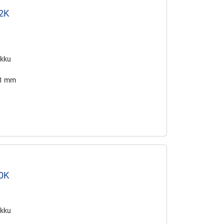
2K
Akku
31 mm
0K
Akku