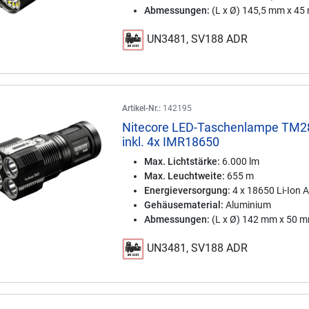
Abmessungen:
(L x Ø) 145,5 mm x 4
UN3481, SV188 ADR
Artikel-Nr.:
142195
Nitecore LED-Taschenlampe TM2
inkl. 4x IMR18650
Max. Lichtstärke:
6.000 lm
Max. Leuchtweite:
655 m
Energieversorgung:
4 x 18650 Li-Ion 
Gehäusematerial:
Aluminium
Abmessungen:
(L x Ø) 142 mm x 50 
UN3481, SV188 ADR