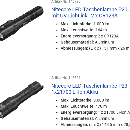
Artikel-Nr.:
146790
Nitecore LED-Taschenlampe P20
mit UV-Licht inkl. 2 x CR123A
Max. Lichtstärke:
1.000 lm
Max. Leuchtweite:
164 m
Energieversorgung:
2 x CR123A
Gehäusematerial:
Aluminium
Abmessungen:
(L x Ø) 151 mm x 26 
Artikel-Nr.:
148821
Nitecore LED-Taschenlampe P23i i
1x21700 Li-Ion Akku
Max. Lichtstärke:
3.000 lm
Max. Leuchtweite:
470 m
Energieversorgung:
1 x 21700 Li-Ion 
Gehäusematerial:
Aluminium
Abmessungen:
(L x Ø) 143,5 mm x 28