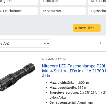
lengröße
Lichtfarbe
Max. Lich
x. Leuchtdauer
IP-Schutzart
Eigenscha
weitere Filter
Artikel-Nr.:
147414
Nitecore LED-Taschenlampe P20i
inkl. 4 Stk UV-LEDs inkl. 1x 21700 
Akku
Max. Lichtstärke:
1.800 lm
Max. Leuchtweite:
337 m
Energieversorgung:
2 x CR123A, 1 x 
Li-Ion Akku
Gehäusematerial:
Aluminium