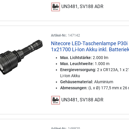
UN3481, SV188 ADR
Artikel-Nr.:
147142
Nitecore LED-Taschenlampe P30i i
1x21700 Li-Ion Akku inkl. Batterie
Max. Lichtstärke:
2.000 lm
Max. Leuchtweite:
1.000 m
Energieversorgung:
2 x CR123A, 1 x 
Li-Ion Akku
Gehäusematerial:
Aluminium
Abmessungen:
(L x Ø) 177,5 mm x 2
UN3481, SV188 ADR
Artikel-Nr.:
148820