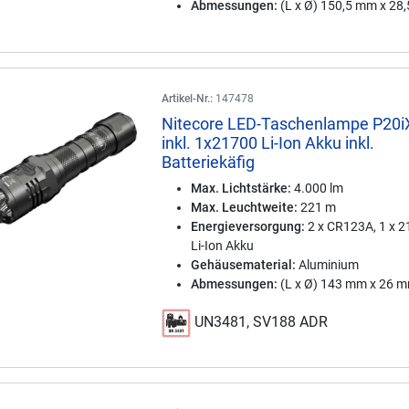
Abmessungen:
(L x Ø) 150,5 mm x 28
Artikel-Nr.:
147478
Nitecore LED-Taschenlampe P20i
inkl. 1x21700 Li-Ion Akku inkl.
Batteriekäfig
Max. Lichtstärke:
4.000 lm
Max. Leuchtweite:
221 m
Energieversorgung:
2 x CR123A, 1 x 
Li-Ion Akku
Gehäusematerial:
Aluminium
Abmessungen:
(L x Ø) 143 mm x 26 
UN3481, SV188 ADR