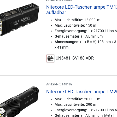
Nitecore LED-Taschenlampe TM1
aufladbar
Max. Lichtstärke:
12.000 lm
Max. Leuchtweite:
150 m
Energieversorgung:
1 x 21700 Li-Ion 
Gehäusematerial:
Aluminium
Abmessungen:
(L x B x H) 108 mm x 
x 41 mm
UN3481, SV188 ADR
Artikel-Nr.:
148189
Nitecore LED-Taschenlampe TM2
Max. Lichtstärke:
20.000 lm
Max. Leuchtweite:
290 m
Energieversorgung:
1 x 21700 Li-Ion 
Gehäusematerial:
Aluminium, Metall