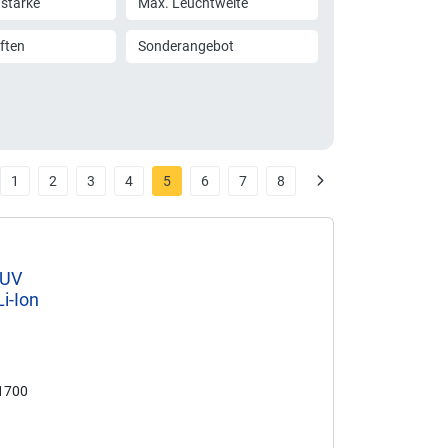
tstärke
Max. Leuchtweite
ften
Sonderangebot
1
2
3
4
5
6
7
8
 UV
Li-Ion
21700