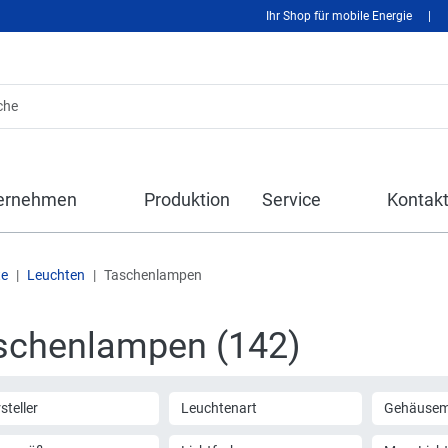
Ihr Shop für mobile Energie
|
ernehmen
Produktion
Service
Kontak
te
Leuchten
Taschenlampen
schenlampen (142)
steller
Leuchtenart
Gehäusema