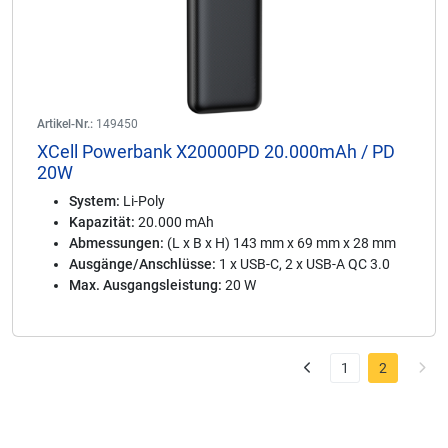
Artikel-Nr.:
149450
XCell Powerbank X20000PD 20.000mAh / PD
20W
System:
Li-Poly
Kapazität:
20.000 mAh
Abmessungen:
(L x B x H) 143 mm x 69 mm x 28 mm
Ausgänge/Anschlüsse:
1 x USB-C, 2 x USB-A QC 3.0
Max. Ausgangsleistung:
20 W
1
2