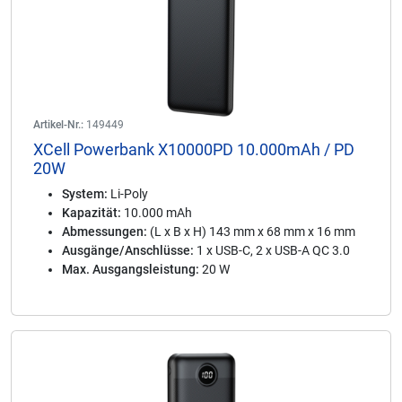
Artikel-Nr.:
149449
XCell Powerbank X10000PD 10.000mAh / PD
20W
System:
Li-Poly
Kapazität:
10.000 mAh
Abmessungen:
(L x B x H) 143 mm x 68 mm x 16 mm
Ausgänge/Anschlüsse:
1 x USB-C, 2 x USB-A QC 3.0
Max. Ausgangsleistung:
20 W