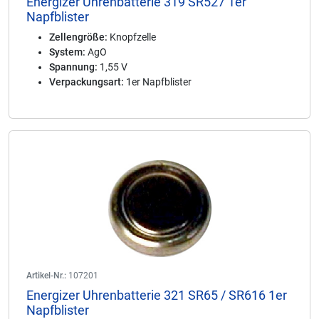
Energizer Uhrenbatterie 319 SR527 1er
Napfblister
Zellengröße:
Knopfzelle
System:
AgO
Spannung:
1,55 V
Verpackungsart:
1er Napfblister
Artikel-Nr.:
107201
Energizer Uhrenbatterie 321 SR65 / SR616 1er
Napfblister