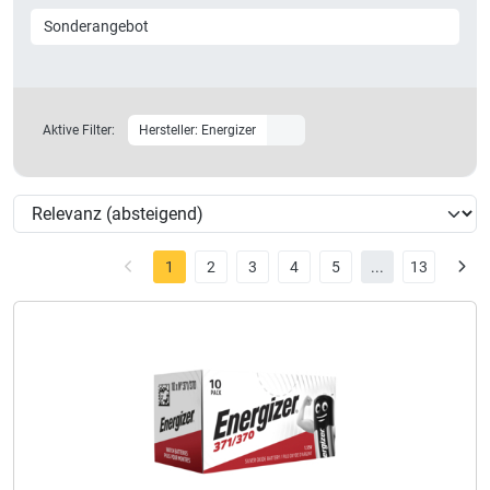
Sonderangebot
Aktive Filter:
Hersteller: Energizer
1
2
3
4
5
...
13