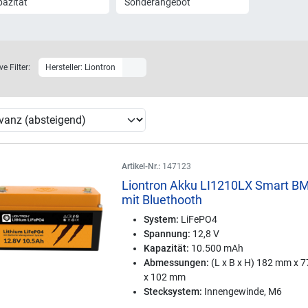
azität
Sonderangebot
ve Filter:
Hersteller: Liontron
Artikel-Nr.:
147123
Liontron Akku LI1210LX Smart B
mit Bluethooth
System:
LiFePO4
Spannung:
12,8 V
Kapazität:
10.500 mAh
Abmessungen:
(L x B x H) 182 mm x 
x 102 mm
Stecksystem:
Innengewinde, M6