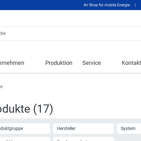
Ihr Shop für mobile Energie
|
ernehmen
Produktion
Service
Kontak
te
odukte (17)
oduktgruppe
Hersteller
System