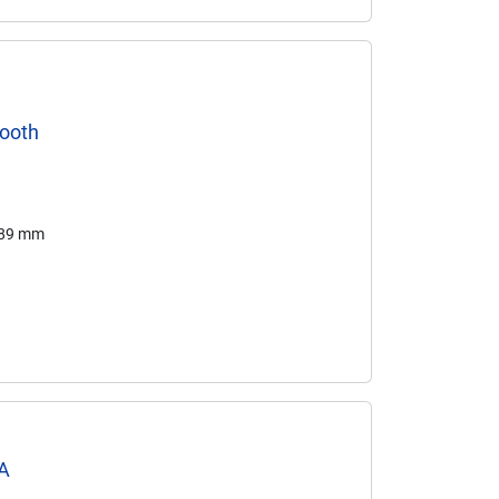
tooth
189 mm
A