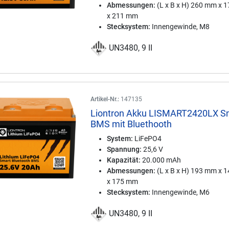
Abmessungen:
(L x B x H) 260 mm x 
x 211 mm
Stecksystem:
Innengewinde, M8
UN3480, 9 II
Artikel-Nr.:
147135
Liontron Akku LISMART2420LX S
BMS mit Bluethooth
System:
LiFePO4
Spannung:
25,6 V
Kapazität:
20.000 mAh
Abmessungen:
(L x B x H) 193 mm x 
x 175 mm
Stecksystem:
Innengewinde, M6
UN3480, 9 II