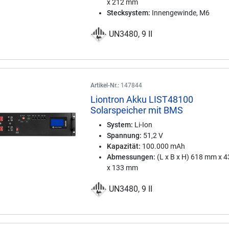
x 212 mm
Stecksystem:
Innengewinde, M6
UN3480, 9 II
Artikel-Nr.:
147844
Liontron Akku LIST48100
Solarspeicher mit BMS
System:
Li-Ion
Spannung:
51,2 V
Kapazität:
100.000 mAh
Abmessungen:
(L x B x H) 618 mm x 
x 133 mm
UN3480, 9 II