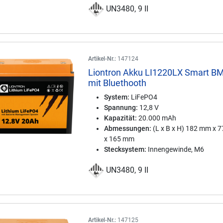
UN3480, 9 II
Artikel-Nr.:
147124
Liontron Akku LI1220LX Smart B
mit Bluethooth
System:
LiFePO4
Spannung:
12,8 V
Kapazität:
20.000 mAh
Abmessungen:
(L x B x H) 182 mm x 
x 165 mm
Stecksystem:
Innengewinde, M6
UN3480, 9 II
Artikel-Nr.:
147125