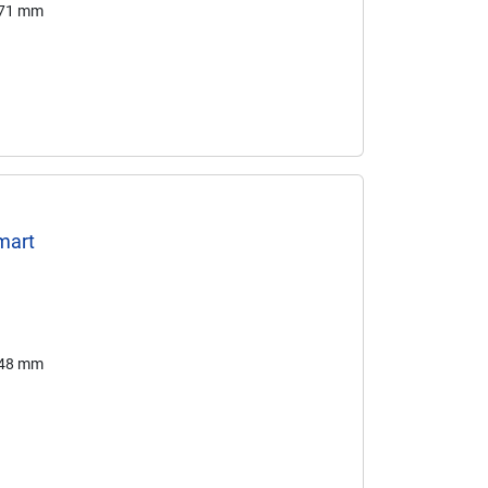
171 mm
mart
148 mm