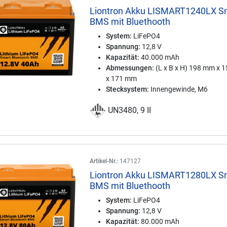
Liontron Akku LISMART1240LX S
BMS mit Bluethooth
System:
LiFePO4
Spannung:
12,8 V
Kapazität:
40.000 mAh
Abmessungen:
(L x B x H) 198 mm x 
x 171 mm
Stecksystem:
Innengewinde, M6
UN3480, 9 II
Artikel-Nr.:
147127
Liontron Akku LISMART1280LX S
BMS mit Bluethooth
System:
LiFePO4
Spannung:
12,8 V
Kapazität:
80.000 mAh