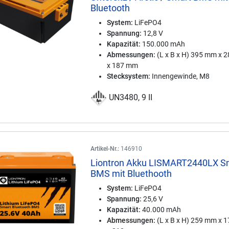
Bluetooth
System:
LiFePO4
Spannung:
12,8 V
Kapazität:
150.000 mAh
Abmessungen:
(L x B x H) 395 mm x 
x 187 mm
Stecksystem:
Innengewinde, M8
UN3480, 9 II
Artikel-Nr.:
146910
Liontron Akku LISMART2440LX S
BMS mit Bluethooth
System:
LiFePO4
Spannung:
25,6 V
Kapazität:
40.000 mAh
Abmessungen:
(L x B x H) 259 mm x 