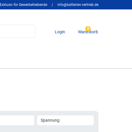
Exklusiv für Gewerbetreibende
|
info@batterien-vertrieb.de
0
Login
Warenkorb
t
Spannung