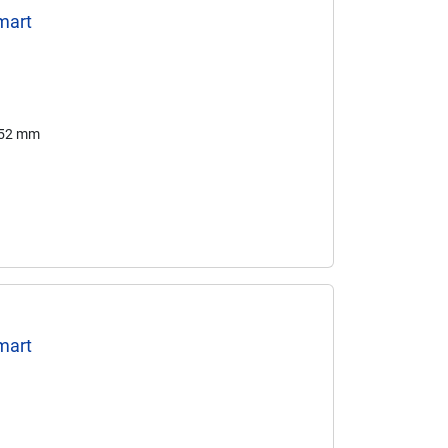
mart
152 mm
mart