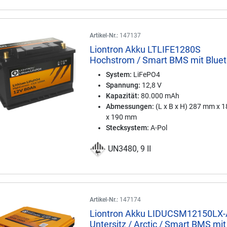
Artikel-Nr.:
147137
Liontron Akku LTLIFE1280S
Hochstrom / Smart BMS mit Blue
System:
LiFePO4
Spannung:
12,8 V
Kapazität:
80.000 mAh
Abmessungen:
(L x B x H) 287 mm x 
x 190 mm
Stecksystem:
A-Pol
UN3480, 9 II
Artikel-Nr.:
147174
Liontron Akku LIDUCSM12150LX-
Untersitz / Arctic / Smart BMS mit