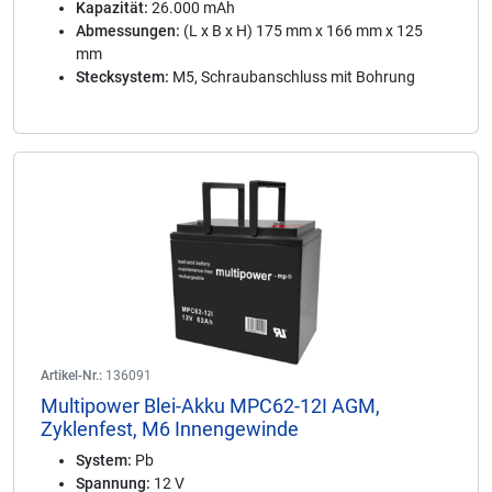
Kapazität:
26.000 mAh
Abmessungen:
(L x B x H) 175 mm x 166 mm x 125
mm
Stecksystem:
M5, Schraubanschluss mit Bohrung
Artikel-Nr.:
136091
Multipower Blei-Akku MPC62-12I AGM,
Zyklenfest, M6 Innengewinde
System:
Pb
Spannung:
12 V