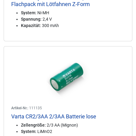
Flachpack mit Lötfahnen Z-Form
System:
Ni-MH
Spannung:
2,4 V
Kapazität:
300 mAh
Artikel-Nr.:
111135
Varta CR2/3AA 2/3AA Batterie lose
Zellengröße:
2/3 AA (Mignon)
System:
LiMnO2