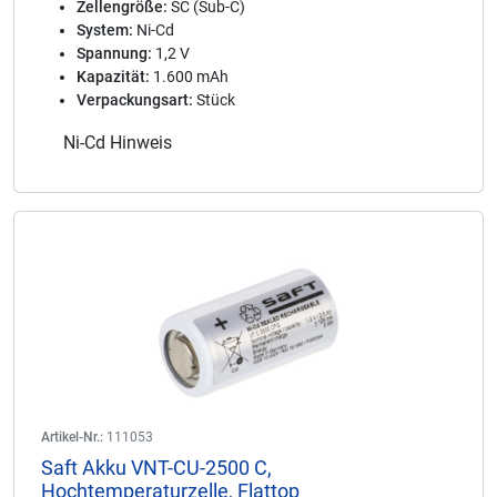
Zellengröße:
SC (Sub-C)
System:
Ni-Cd
Spannung:
1,2 V
Kapazität:
1.600 mAh
Verpackungsart:
Stück
Ni-Cd Hinweis
Artikel-Nr.:
111053
Saft Akku VNT-CU-2500 C,
Hochtemperaturzelle, Flattop