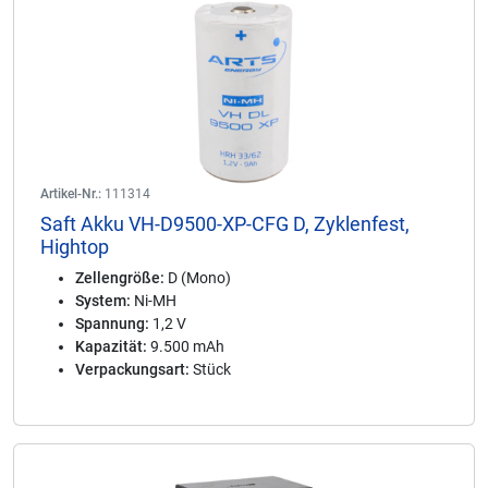
Artikel-Nr.:
111314
Saft Akku VH-D9500-XP-CFG D, Zyklenfest,
Hightop
Zellengröße:
D (Mono)
System:
Ni-MH
Spannung:
1,2 V
Kapazität:
9.500 mAh
Verpackungsart:
Stück