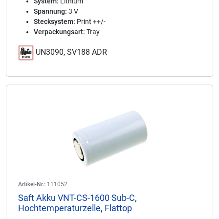
System:
Lithium
Spannung:
3 V
Stecksystem:
Print ++/-
Verpackungsart:
Tray
UN3090, SV188 ADR
Artikel-Nr.:
111052
Saft Akku VNT-CS-1600 Sub-C,
Hochtemperaturzelle, Flattop