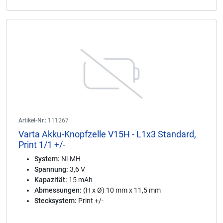
Artikel-Nr.:
111267
Varta Akku-Knopfzelle V15H - L1x3 Standard,
Print 1/1 +/-
System:
Ni-MH
Spannung:
3,6 V
Kapazität:
15 mAh
Abmessungen:
(H x Ø) 10 mm x 11,5 mm
Stecksystem:
Print +/-