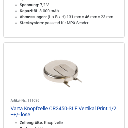
Spannung:
7,2 V
Kapazität:
3.000 mAh
Abmessungen:
(L x B x H) 131 mm x 46 mm x 23 mm
Stecksystem:
passend für MPX Sender
Artikel-Nr.:
111036
Varta Knopfzelle CR2450-SLF Vertikal Print 1/2
++/- lose
Zellengröße:
Knopfzelle