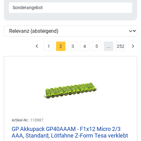
Sonderangebot
1
2
3
4
5
...
252
Artikel-Nr.:
110987
GP Akkupack GP40AAAM - F1x12 Micro 2/3
AAA, Standard, Lötfahne Z-Form Tesa verklebt