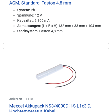
AGM, Standard, Faston 4,8 mm
System:
Pb
Spannung:
12 V
Kapazität:
2.800 mAh
Abmessungen:
(L x B x H) 132 mm x 33 mm x 104 mm
Stecksystem:
Faston 4,8 mm
Artikel-Nr.:
111108
Mexcel Akkupack NS3/4000DH-S L1x3 D,
Hochtemperatur, Kabel