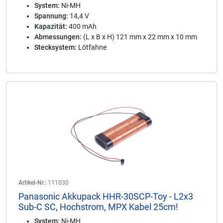
System:
Ni-MH
Spannung:
14,4 V
Kapazität:
400 mAh
Abmessungen:
(L x B x H) 121 mm x 22 mm x 10 mm
Stecksystem:
Lötfahne
Artikel-Nr.:
111030
Panasonic Akkupack HHR-30SCP-Toy - L2x3
Sub-C SC, Hochstrom, MPX Kabel 25cm!
System:
Ni-MH