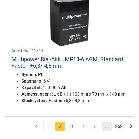
Artikel-Nr.:
111340
Multipower Blei-Akku MP13-6 AGM, Standard,
Faston +6,3/-4,8 mm
System:
Pb
Spannung:
6 V
Kapazität:
13.000 mAh
Abmessungen:
(L x B x H) 108 mm x 70 mm x 140 mm
Stecksystem:
Faston +6,3/-4,8 mm
1
2
3
4
5
...
252