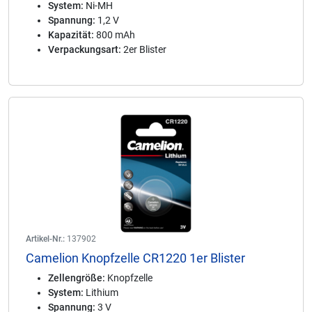
System:
Ni-MH
Spannung:
1,2 V
Kapazität:
800 mAh
Verpackungsart:
2er Blister
Artikel-Nr.:
137902
Camelion Knopfzelle CR1220 1er Blister
Zellengröße:
Knopfzelle
System:
Lithium
Spannung:
3 V