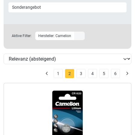
Sonderangebot
Aktive Filter:
Hersteller: Camelion
1
2
3
4
5
6