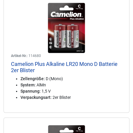
Artikel-Nr.:
114680
Camelion Plus Alkaline LR20 Mono D Batterie
2er Blister
Zellengröße:
D (Mono)
System:
AlMn
Spannung:
1,5 V
Verpackungsart:
2er Blister