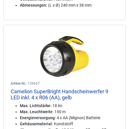
Abmessungen:
(L x Ø) 240 mm x 38 mm
Artikel-Nr.:
139657
Camelion SuperBright Handscheinwerfer 9
LED inkl. 4 x R06 (AA), gelb
Max. Lichtstärke:
18 lm
Max. Leuchtweite:
150 m
Energieversorgung:
4 x AA (Mignon) Batterie
Gehäusematerial:
Kunststoff