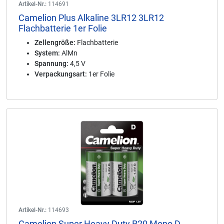
Artikel-Nr.:
114691
Camelion Plus Alkaline 3LR12 3LR12
Flachbatterie 1er Folie
Zellengröße:
Flachbatterie
System:
AlMn
Spannung:
4,5 V
Verpackungsart:
1er Folie
Artikel-Nr.:
114693
Camelion Super Heavy Duty R20 Mono D