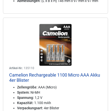
Abmessungen:
(L x B x H) 146 mm x 97 mm x 97 mm
Artikel-Nr.:
135110
Camelion Rechargeable 1100 Micro AAA Akku
4er Blister
Zellengröße:
AAA (Micro)
System:
Ni-MH
Spannung:
1,2 V
Kapazität:
1.100 mAh
Verpackungsart:
4er Blister