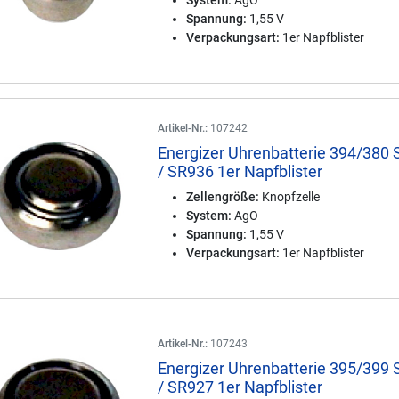
System:
AgO
Spannung:
1,55 V
Verpackungsart:
1er Napfblister
Artikel-Nr.:
107242
Energizer Uhrenbatterie 394/380
/ SR936 1er Napfblister
Zellengröße:
Knopfzelle
System:
AgO
Spannung:
1,55 V
Verpackungsart:
1er Napfblister
Artikel-Nr.:
107243
Energizer Uhrenbatterie 395/399
/ SR927 1er Napfblister