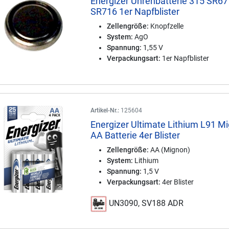
Energizer Uhrenbatterie 315 SR67
SR716 1er Napfblister
Zellengröße:
Knopfzelle
System:
AgO
Spannung:
1,55 V
Verpackungsart:
1er Napfblister
Artikel-Nr.:
125604
Energizer Ultimate Lithium L91 M
AA Batterie 4er Blister
Zellengröße:
AA (Mignon)
System:
Lithium
Spannung:
1,5 V
Verpackungsart:
4er Blister
UN3090, SV188 ADR