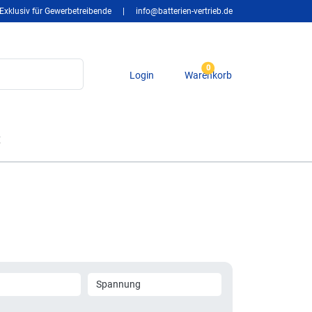
Exklusiv für Gewerbetreibende
|
info@batterien-vertrieb.de
0
Login
Warenkorb
t
Spannung