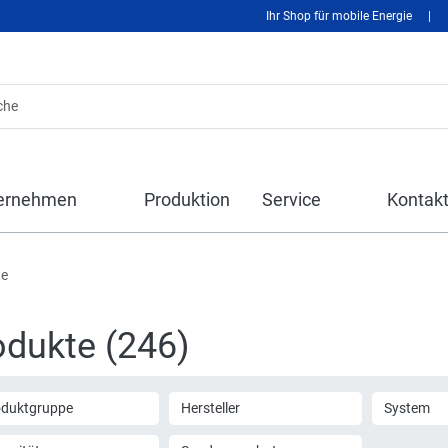
Ihr Shop für mobile Energie
|
ernehmen
Produktion
Service
Kontak
te
odukte (246)
oduktgruppe
Hersteller
System