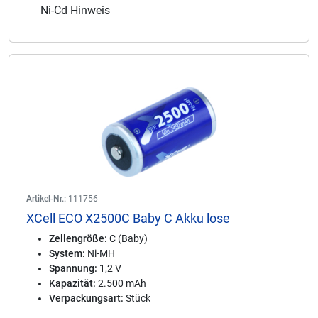
Ni-Cd Hinweis
Artikel-Nr.:
111756
XCell ECO X2500C Baby C Akku lose
Zellengröße:
C (Baby)
System:
Ni-MH
Spannung:
1,2 V
Kapazität:
2.500 mAh
Verpackungsart:
Stück