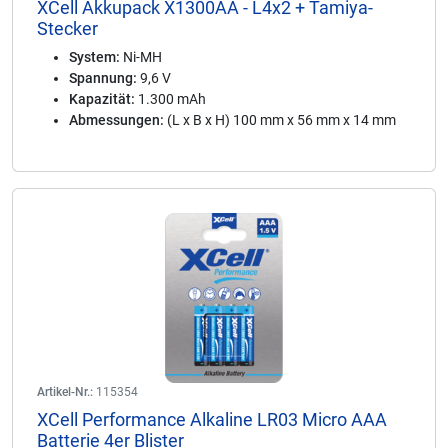
XCell Akkupack X1300AA - L4x2 + Tamiya-
Stecker
System:
Ni-MH
Spannung:
9,6 V
Kapazität:
1.300 mAh
Abmessungen:
(L x B x H) 100 mm x 56 mm x 14 mm
Artikel-Nr.:
115354
XCell Performance Alkaline LR03 Micro AAA
Batterie 4er Blister