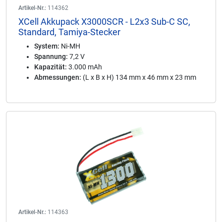
Artikel-Nr.:
114362
XCell Akkupack X3000SCR - L2x3 Sub-C SC,
Standard, Tamiya-Stecker
System:
Ni-MH
Spannung:
7,2 V
Kapazität:
3.000 mAh
Abmessungen:
(L x B x H) 134 mm x 46 mm x 23 mm
Artikel-Nr.:
114363