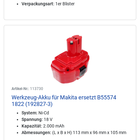
Verpackungsart:
1er Blister
Artikel-Nr.:
113730
Werkzeug-Akku für Makita ersetzt B55574
1822 (192827-3)
System:
Ni-Cd
Spannung:
18 V
Kapazität:
2.000 mAh
Abmessungen:
(L x B x H) 113 mm x 96 mm x 105 mm