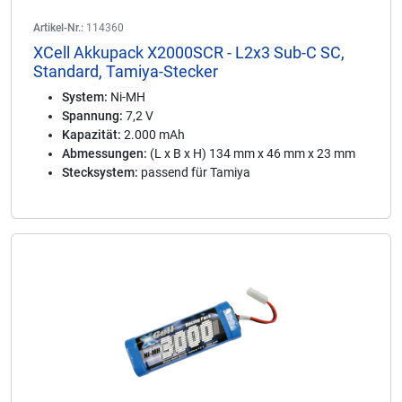
Artikel-Nr.:
114360
XCell Akkupack X2000SCR - L2x3 Sub-C SC,
Standard, Tamiya-Stecker
System:
Ni-MH
Spannung:
7,2 V
Kapazität:
2.000 mAh
Abmessungen:
(L x B x H) 134 mm x 46 mm x 23 mm
Stecksystem:
passend für Tamiya