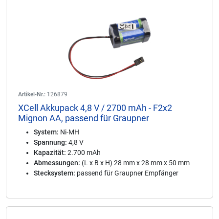
Artikel-Nr.:
126879
XCell Akkupack 4,8 V / 2700 mAh - F2x2
Mignon AA, passend für Graupner
System:
Ni-MH
Spannung:
4,8 V
Kapazität:
2.700 mAh
Abmessungen:
(L x B x H) 28 mm x 28 mm x 50 mm
Stecksystem:
passend für Graupner Empfänger