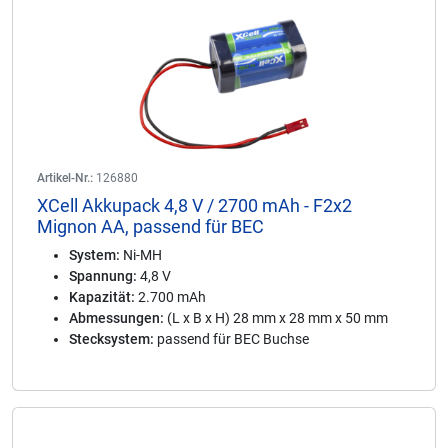
Artikel-Nr.:
126880
XCell Akkupack 4,8 V / 2700 mAh - F2x2
Mignon AA, passend für BEC
System:
Ni-MH
Spannung:
4,8 V
Kapazität:
2.700 mAh
Abmessungen:
(L x B x H) 28 mm x 28 mm x 50 mm
Stecksystem:
passend für BEC Buchse