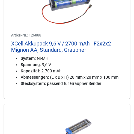
Artikel-Nr.:
126888
XCell Akkupack 9,6 V / 2700 mAh - F2x2x2
Mignon AA, Standard, Graupner
System:
Ni-MH
Spannung:
9,6 V
Kapazität:
2.700 mAh
Abmessungen:
(L x B x H) 28 mm x 28 mm x 100 mm
Stecksystem:
passend für Graupner Sender