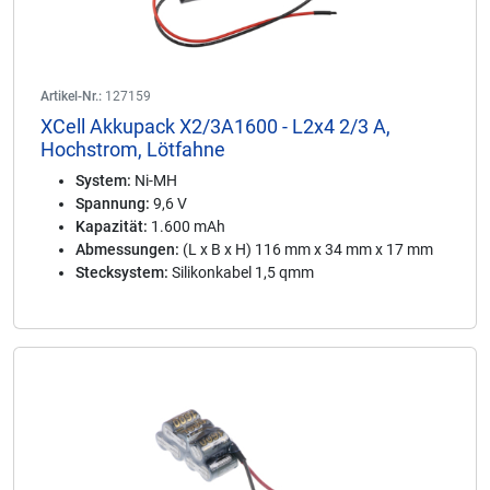
Artikel-Nr.:
127159
XCell Akkupack X2/3A1600 - L2x4 2/3 A,
Hochstrom, Lötfahne
System:
Ni-MH
Spannung:
9,6 V
Kapazität:
1.600 mAh
Abmessungen:
(L x B x H) 116 mm x 34 mm x 17 mm
Stecksystem:
Silikonkabel 1,5 qmm