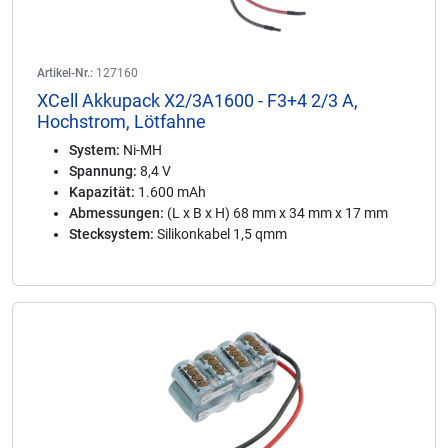
Artikel-Nr.:
127160
XCell Akkupack X2/3A1600 - F3+4 2/3 A,
Hochstrom, Lötfahne
System:
Ni-MH
Spannung:
8,4 V
Kapazität:
1.600 mAh
Abmessungen:
(L x B x H) 68 mm x 34 mm x 17 mm
Stecksystem:
Silikonkabel 1,5 qmm