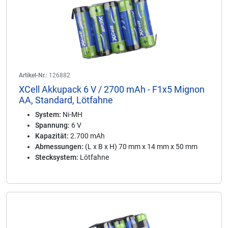
Artikel-Nr.:
126882
XCell Akkupack 6 V / 2700 mAh - F1x5 Mignon
AA, Standard, Lötfahne
System:
Ni-MH
Spannung:
6 V
Kapazität:
2.700 mAh
Abmessungen:
(L x B x H) 70 mm x 14 mm x 50 mm
Stecksystem:
Lötfahne