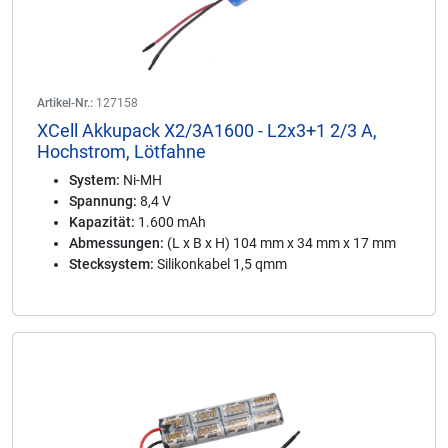
Artikel-Nr.:
127158
XCell Akkupack X2/3A1600 - L2x3+1 2/3 A,
Hochstrom, Lötfahne
System:
Ni-MH
Spannung:
8,4 V
Kapazität:
1.600 mAh
Abmessungen:
(L x B x H) 104 mm x 34 mm x 17 mm
Stecksystem:
Silikonkabel 1,5 qmm