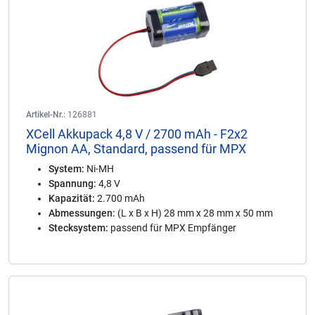
Artikel-Nr.:
126881
XCell Akkupack 4,8 V / 2700 mAh - F2x2
Mignon AA, Standard, passend für MPX
System:
Ni-MH
Spannung:
4,8 V
Kapazität:
2.700 mAh
Abmessungen:
(L x B x H) 28 mm x 28 mm x 50 mm
Stecksystem:
passend für MPX Empfänger