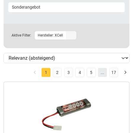
Sonderangebot
Aktive Filter:
Hersteller: XCell
1
2
3
4
5
...
17