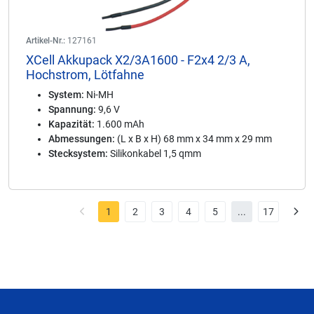
Artikel-Nr.:
127161
XCell Akkupack X2/3A1600 - F2x4 2/3 A,
Hochstrom, Lötfahne
System:
Ni-MH
Spannung:
9,6 V
Kapazität:
1.600 mAh
Abmessungen:
(L x B x H) 68 mm x 34 mm x 29 mm
Stecksystem:
Silikonkabel 1,5 qmm
1
2
3
4
5
...
17