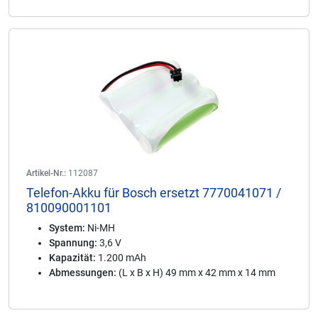
Artikel-Nr.:
112087
Telefon-Akku für Bosch ersetzt 7770041071 /
810090001101
System:
Ni-MH
Spannung:
3,6 V
Kapazität:
1.200 mAh
Abmessungen:
(L x B x H) 49 mm x 42 mm x 14 mm