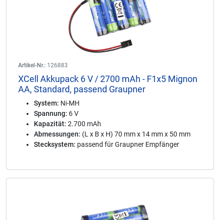
Artikel-Nr.:
126883
XCell Akkupack 6 V / 2700 mAh - F1x5 Mignon
AA, Standard, passend Graupner
System:
Ni-MH
Spannung:
6 V
Kapazität:
2.700 mAh
Abmessungen:
(L x B x H) 70 mm x 14 mm x 50 mm
Stecksystem:
passend für Graupner Empfänger