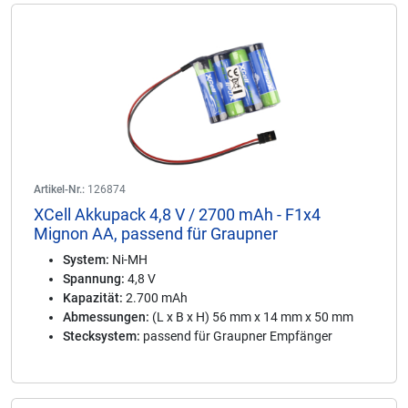
Artikel-Nr.:
126874
XCell Akkupack 4,8 V / 2700 mAh - F1x4
Mignon AA, passend für Graupner
System:
Ni-MH
Spannung:
4,8 V
Kapazität:
2.700 mAh
Abmessungen:
(L x B x H) 56 mm x 14 mm x 50 mm
Stecksystem:
passend für Graupner Empfänger