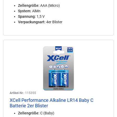
Zellengröße:
AAA (Micro)
System:
AlMn
Spannung:
1,5 V
Verpackungsart:
4er Blister
Artikel-Nr.:
115355
XCell Performance Alkaline LR14 Baby C
Batterie 2er Blister
Zellengröße:
C (Baby)