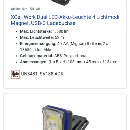
Artikel-Nr.:
150148
XCell Work Dual LED-Akku-Leuchte 4 Lichtmodi
Magnet, USB-C Ladebuchse
Max. Lichtstärke:
1.580 lm
Max. Leuchtweite:
52 m
Energieversorgung:
4 x AA (Mignon) Batterie, 2 x
18650 Li-Ion Akku
Gehäusematerial:
ABS, Polycarbonat
Abmessungen:
(L x B x H) 108 mm x 45 mm x 113 mm
UN3481, SV188 ADR