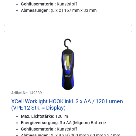
Gehäusematerial:
Kunststoff
Abmessungen:
(L x Ø) 167 mm x 33 mm
Artikel-Nr.:
149339
XCell Worklight HOOK inkl. 3 x AA / 120 Lumen
(VPE 12 Stk. = Display)
Max. Lichtstärke:
120 lm
Energieversorgung:
3 x AA (Mignon) Batterie
Gehäusematerial:
Kunststoff
Abmessungen:
(L x B x H) 200 mm x 60 mm x 37 mm