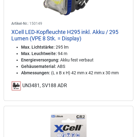
Artikel-Nr.:
150149
XCell LED-Kopfleuchte H295 inkl. Akku / 295
Lumen (VPE 8 Stk. = Display)
Max. Lichtstärke:
295 lm
Max. Leuchtweite:
94 m
Energieversorgung:
Akku fest verbaut
Gehäusematerial:
ABS
Abmessungen:
(L x B x H) 42 mm x 42 mm x 30 mm
UN3481, SV188 ADR