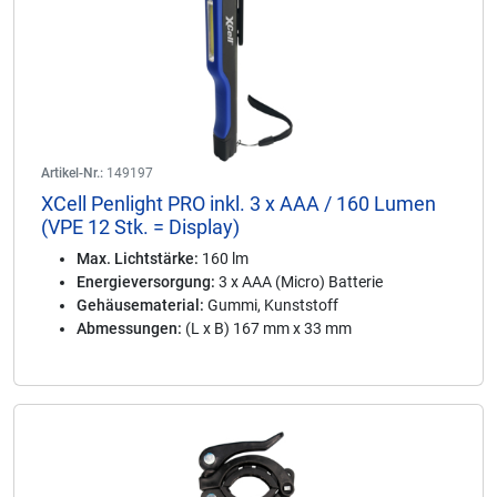
Artikel-Nr.:
149197
XCell Penlight PRO inkl. 3 x AAA / 160 Lumen
(VPE 12 Stk. = Display)
Max. Lichtstärke:
160 lm
Energieversorgung:
3 x AAA (Micro) Batterie
Gehäusematerial:
Gummi, Kunststoff
Abmessungen:
(L x B) 167 mm x 33 mm