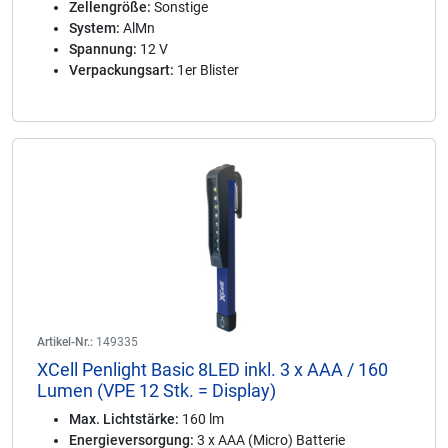
Zellengröße:
Sonstige
System:
AlMn
Spannung:
12 V
Verpackungsart:
1er Blister
Artikel-Nr.:
149335
XCell Penlight Basic 8LED inkl. 3 x AAA / 160
Lumen (VPE 12 Stk. = Display)
Max. Lichtstärke:
160 lm
Energieversorgung:
3 x AAA (Micro) Batterie