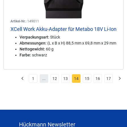
Artikel-Nr.:
149011
XCell Work Akku-Adapter für Metabo 18V Li-Ion
Verpackungsart:
Stück
Abmessungen:
(L x B x H) 88,5 mm x 69,8 mm x 29 mm
Nettogewicht:
60 g
Farbe:
schwarz
1
...
12
13
14
15
16
17
Hückmann Newsletter