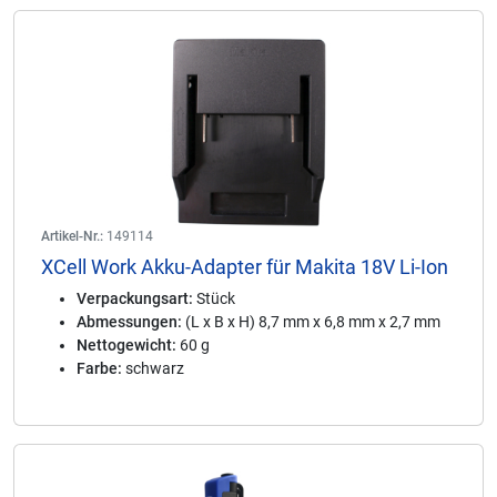
Artikel-Nr.:
149114
XCell Work Akku-Adapter für Makita 18V Li-Ion
Verpackungsart:
Stück
Abmessungen:
(L x B x H) 8,7 mm x 6,8 mm x 2,7 mm
Nettogewicht:
60 g
Farbe:
schwarz