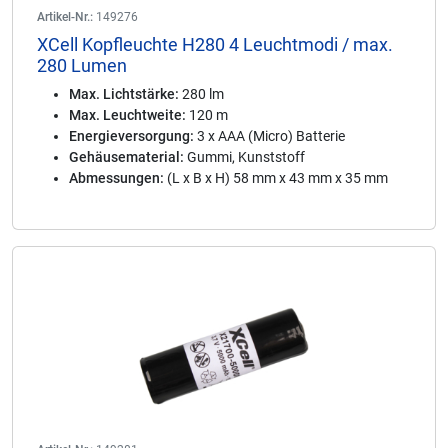
Artikel-Nr.:
149276
XCell Kopfleuchte H280 4 Leuchtmodi / max.
280 Lumen
Max. Lichtstärke:
280 lm
Max. Leuchtweite:
120 m
Energieversorgung:
3 x AAA (Micro) Batterie
Gehäusematerial:
Gummi, Kunststoff
Abmessungen:
(L x B x H) 58 mm x 43 mm x 35 mm