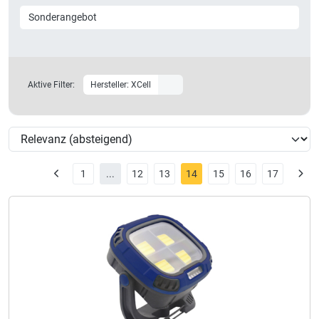
Sonderangebot
Aktive Filter:
Hersteller: XCell
1
...
12
13
14
15
16
17