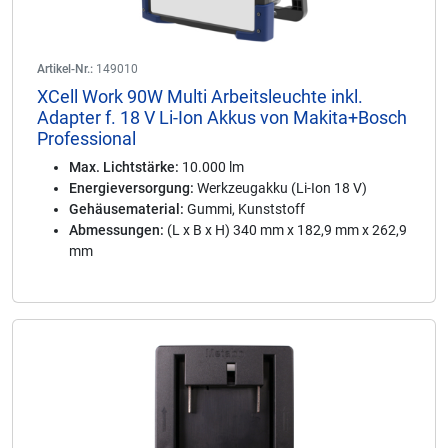
Artikel-Nr.:
149010
XCell Work 90W Multi Arbeitsleuchte inkl.
Adapter f. 18 V Li-Ion Akkus von Makita+Bosch
Professional
Max. Lichtstärke:
10.000 lm
Energieversorgung:
Werkzeugakku (Li-Ion 18 V)
Gehäusematerial:
Gummi, Kunststoff
Abmessungen:
(L x B x H) 340 mm x 182,9 mm x 262,9
mm