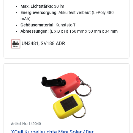
Max. Lichtstärke:
30 lm
Energieversorgung:
Akku fest verbaut (Li-Poly 480
mAh)
Gehäusematerial:
Kunststoff
Abmessungen:
(L x B x H) 156 mm x 50 mm x 34 mm
UN3481, SV188 ADR
Artikel-Nr.:
149040
XCell Kurbelleuchte Mini Solar 40er