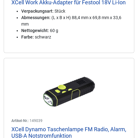
XCell Work Akku-Adapter für Festool 18V Li-Ion
Verpackungsart:
Stück
Abmessungen:
(L x B x H) 88,4 mm x 69,8 mm x 33,6
mm
Nettogewicht:
60 g
Farbe:
schwarz
Artikel-Nr.:
149039
XCell Dynamo Taschenlampe FM Radio, Alarm,
USB-A Notstromfunktion