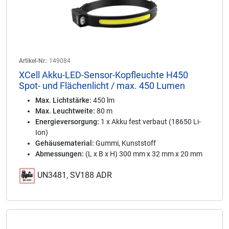
Artikel-Nr.:
149084
XCell Akku-LED-Sensor-Kopfleuchte H450
Spot- und Flächenlicht / max. 450 Lumen
Max. Lichtstärke:
450 lm
Max. Leuchtweite:
80 m
Energieversorgung:
1 x Akku fest verbaut (18650 Li-
Ion)
Gehäusematerial:
Gummi, Kunststoff
Abmessungen:
(L x B x H) 300 mm x 32 mm x 20 mm
UN3481, SV188 ADR