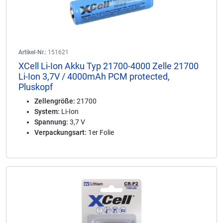
Artikel-Nr.:
151621
XCell Li-Ion Akku Typ 21700-4000 Zelle 21700
Li-Ion 3,7V / 4000mAh PCM protected,
Pluskopf
Zellengröße:
21700
System:
Li-Ion
Spannung:
3,7 V
Verpackungsart:
1er Folie