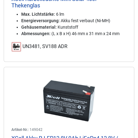
Thekenglas
Max. Lichtstärke:
6 lm
Energieversorgung:
Akku fest verbaut (Ni-MH)
Gehäusematerial:
Kunststoff
Abmessungen:
(L x B x H) 46 mm x 31 mm x 24 mm
UN3481, SV188 ADR
Artikel-Nr.:
149042