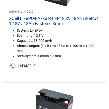
Artikel-Nr.:
149080
XCell LiFePO4-Akku R-LFP12,8V 18Ah LiFePo4
12,8V / 18Ah Faston 6,3mm
System:
LiFePO4
Spannung:
12,8 V
Kapazität:
18.000 mAh
Abmessungen:
(L x B x H) 151 mm x 100 mm x 100
mm
Stecksystem:
Faston 6,3 mm
UN3480, 9 II