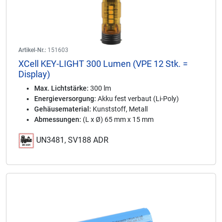
Artikel-Nr.:
151603
XCell KEY-LIGHT 300 Lumen (VPE 12 Stk. =
Display)
Max. Lichtstärke:
300 lm
Energieversorgung:
Akku fest verbaut (Li-Poly)
Gehäusematerial:
Kunststoff, Metall
Abmessungen:
(L x Ø) 65 mm x 15 mm
UN3481, SV188 ADR