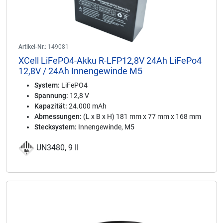
Artikel-Nr.:
149081
XCell LiFePO4-Akku R-LFP12,8V 24Ah LiFePo4
12,8V / 24Ah Innengewinde M5
System:
LiFePO4
Spannung:
12,8 V
Kapazität:
24.000 mAh
Abmessungen:
(L x B x H) 181 mm x 77 mm x 168 mm
Stecksystem:
Innengewinde, M5
UN3480, 9 II