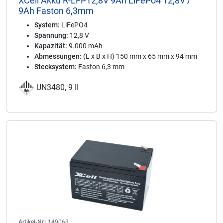
XCell Akku R-LFP12,8V 9Ah LiFePo4 12,8V /
9Ah Faston 6,3mm
System:
LiFePO4
Spannung:
12,8 V
Kapazität:
9.000 mAh
Abmessungen:
(L x B x H) 150 mm x 65 mm x 94 mm
Stecksystem:
Faston 6,3 mm
UN3480, 9 II
Artikel-Nr.:
149063