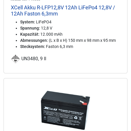
XCell Akku R-LFP12,8V 12Ah LiFePo4 12,8V /
12Ah Faston 6,3mm
System:
LiFePO4
Spannung:
12,8 V
Kapazität:
12.000 mAh
Abmessungen:
(L x B x H) 150 mm x 98 mm x 95 mm
Stecksystem:
Faston 6,3 mm
UN3480, 9 II