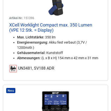
Artikel-Nr.:
151396
XCell Worklight Compact max. 350 Lumen
(VPE 12 Stk. = Display)
Max. Lichtstärke:
350 lm
Energieversorgung:
Akku fest verbaut (3,7V /
1200mAh )
Gehäusematerial:
Kunststoff
Abmessungen:
(L x B x H) 154 mm x 42 mm x 31 mm
UN3481, SV188 ADR
Neu