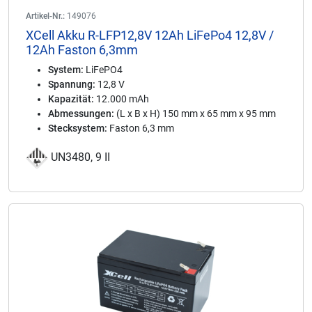
Artikel-Nr.:
149076
XCell Akku R-LFP12,8V 12Ah LiFePo4 12,8V /
12Ah Faston 6,3mm
System:
LiFePO4
Spannung:
12,8 V
Kapazität:
12.000 mAh
Abmessungen:
(L x B x H) 150 mm x 65 mm x 95 mm
Stecksystem:
Faston 6,3 mm
UN3480, 9 II