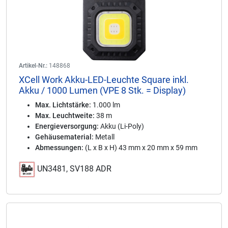
Artikel-Nr.:
148868
XCell Work Akku-LED-Leuchte Square inkl.
Akku / 1000 Lumen (VPE 8 Stk. = Display)
Max. Lichtstärke:
1.000 lm
Max. Leuchtweite:
38 m
Energieversorgung:
Akku (Li-Poly)
Gehäusematerial:
Metall
Abmessungen:
(L x B x H) 43 mm x 20 mm x 59 mm
UN3481, SV188 ADR