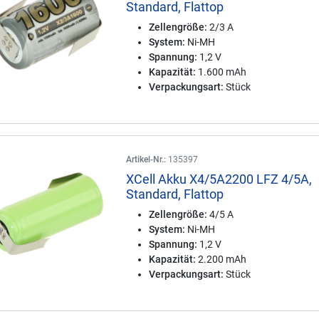
Standard, Flattop
Zellengröße:
2/3 A
System:
Ni-MH
Spannung:
1,2 V
Kapazität:
1.600 mAh
Verpackungsart:
Stück
Artikel-Nr.:
135397
XCell Akku X4/5A2200 LFZ 4/5A,
Standard, Flattop
Zellengröße:
4/5 A
System:
Ni-MH
Spannung:
1,2 V
Kapazität:
2.200 mAh
Verpackungsart:
Stück