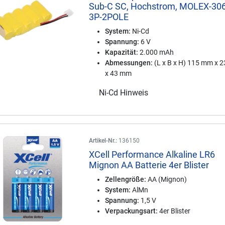
Sub-C SC, Hochstrom, MOLEX-30
3P-2POLE
System:
Ni-Cd
Spannung:
6 V
Kapazität:
2.000 mAh
Abmessungen:
(L x B x H) 115 mm x 
x 43 mm
Ni-Cd Hinweis
Artikel-Nr.:
136150
XCell Performance Alkaline LR6
Mignon AA Batterie 4er Blister
Zellengröße:
AA (Mignon)
System:
AlMn
Spannung:
1,5 V
Verpackungsart:
4er Blister