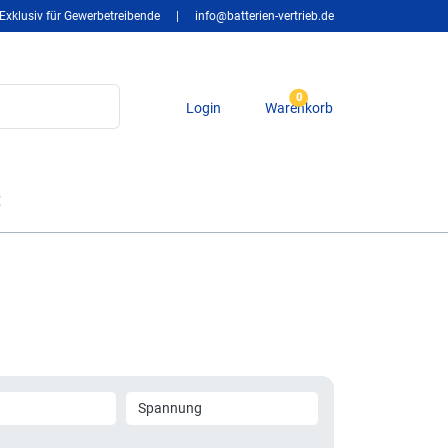
Exklusiv für Gewerbetreibende
|
info@batterien-vertrieb.de
0
Login
Warenkorb
t
Spannung