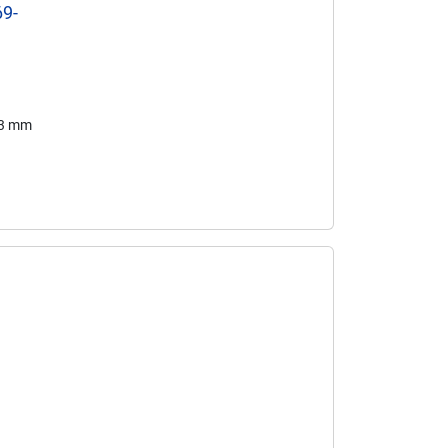
69-
23 mm