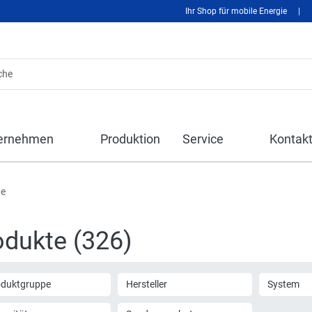
Ihr Shop für mobile Energie
|
ernehmen
Produktion
Service
Kontak
te
odukte (326)
oduktgruppe
Hersteller
System