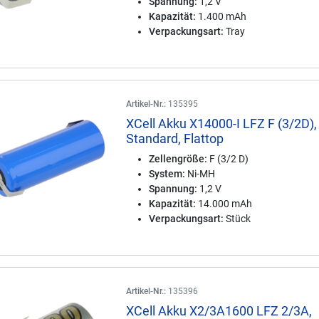
Spannung:
1,2 V
Kapazität:
1.400 mAh
Verpackungsart:
Tray
Artikel-Nr.:
135395
XCell Akku X14000-I LFZ F (3/2D),
Standard, Flattop
Zellengröße:
F (3/2 D)
System:
Ni-MH
Spannung:
1,2 V
Kapazität:
14.000 mAh
Verpackungsart:
Stück
Artikel-Nr.:
135396
XCell Akku X2/3A1600 LFZ 2/3A,