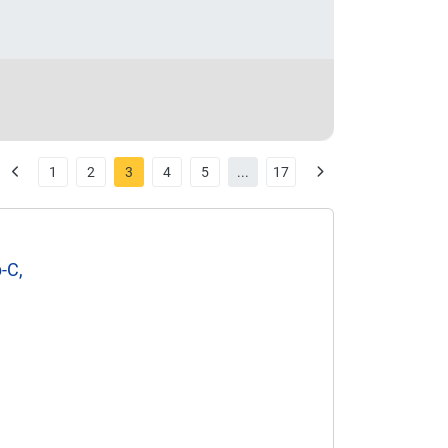
1
2
3
4
5
...
17
-C,