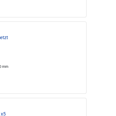
etzt
80 mm
1x5