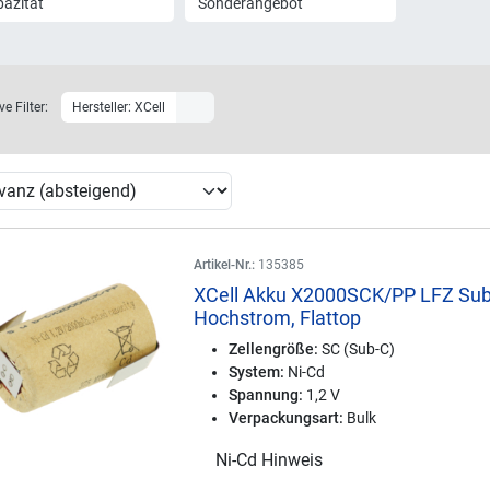
azität
Sonderangebot
ve Filter:
Hersteller: XCell
Artikel-Nr.:
135385
XCell Akku X2000SCK/PP LFZ Sub
Hochstrom, Flattop
Zellengröße:
SC (Sub-C)
System:
Ni-Cd
Spannung:
1,2 V
Verpackungsart:
Bulk
Ni-Cd Hinweis