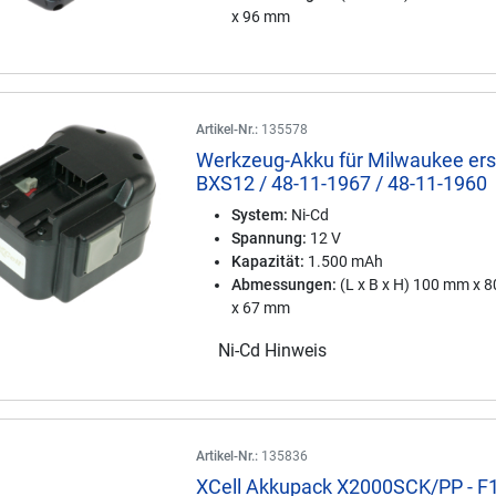
x 96 mm
Artikel-Nr.:
135578
Werkzeug-Akku für Milwaukee ers
BXS12 / 48-11-1967 / 48-11-1960
System:
Ni-Cd
Spannung:
12 V
Kapazität:
1.500 mAh
Abmessungen:
(L x B x H) 100 mm x 
x 67 mm
Ni-Cd Hinweis
Artikel-Nr.:
135836
XCell Akkupack X2000SCK/PP - F