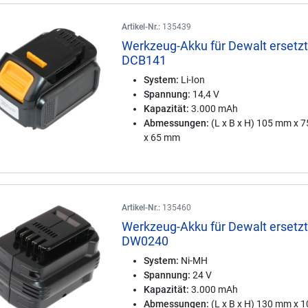
Artikel-Nr.:
135439
Werkzeug-Akku für Dewalt ersetz
DCB141
System:
Li-Ion
Spannung:
14,4 V
Kapazität:
3.000 mAh
Abmessungen:
(L x B x H) 105 mm x 
x 65 mm
Artikel-Nr.:
135460
Werkzeug-Akku für Dewalt ersetz
DW0240
System:
Ni-MH
Spannung:
24 V
Kapazität:
3.000 mAh
Abmessungen:
(L x B x H) 130 mm x 