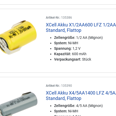
Artikel-Nr.:
135386
XCell Akku X1/2AA600 LFZ 1/2AA
Standard, Flattop
Zellengröße:
1/2 AA (Mignon)
System:
Ni-MH
Spannung:
1,2 V
Kapazität:
600 mAh
Verpackungsart:
Stück
Artikel-Nr.:
135390
XCell Akku X4/5AA1400 LFZ 4/5A
Standard, Flattop
Zellengröße:
4/5 AA (Mignon)
System:
Ni-MH