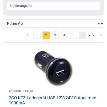
Sonderangebot
1
2
3
4
5
...
252
Artikel-Nr.:
143578
2GO KFZ-Ladegerät USB 12V/24V Output max.
1000mA