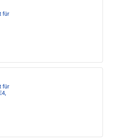
 für
 für
E4,