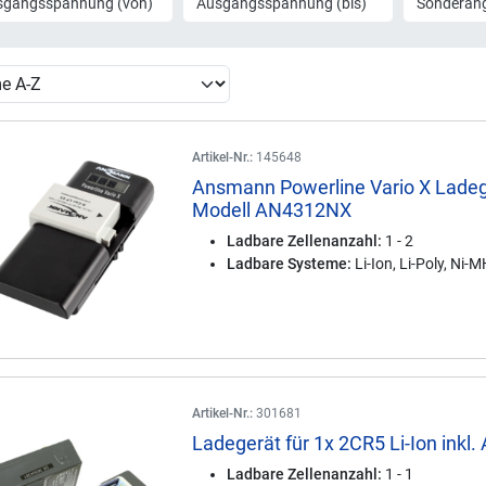
sgangsspannung (von)
Ausgangsspannung (bis)
Sonderan
Artikel-Nr.:
145648
Ansmann Powerline Vario X Lade
Modell AN4312NX
Ladbare Zellenanzahl:
1 - 2
Ladbare Systeme:
Li-Ion, Li-Poly, Ni-
Artikel-Nr.:
301681
Ladegerät für 1x 2CR5 Li-Ion inkl.
Ladbare Zellenanzahl:
1 - 1