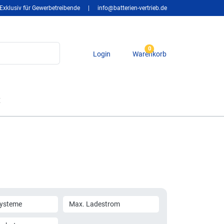
Exklusiv für Gewerbetreibende
|
info@batterien-vertrieb.de
0
Login
Warenkorb
t
)
Systeme
Max. Ladestrom