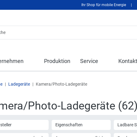
Ihr Shop für mobile Energie
|
ernehmen
Produktion
Service
Kontak
te
Ladegeräte
Kamera/Photo-Ladegeräte
mera/Photo-Ladegeräte (62
steller
Eigenschaften
Ladbare 