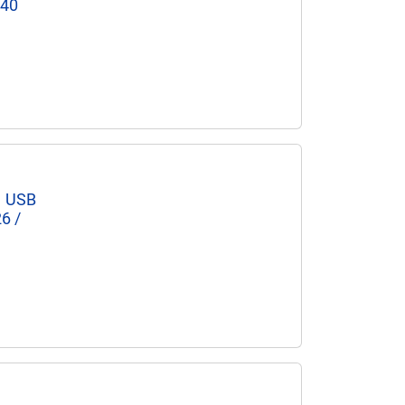
240
1 USB
6 /