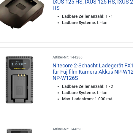
IXUS 125 HS, IXUS 125 HS, IXUS 
HS
Ladbare Zellenanzahl:
1 - 1
Ladbare Systeme:
Li-Ion
Artikel-Nr.:
144286
Nitecore 2-Schacht Ladegerät FX
für Fujifilm Kamera Akkus NP-W12
NP-W126S
Ladbare Zellenanzahl:
1 - 2
Ladbare Systeme:
Li-Ion
Max. Ladestrom:
1.000 mA
Artikel-Nr.:
144690