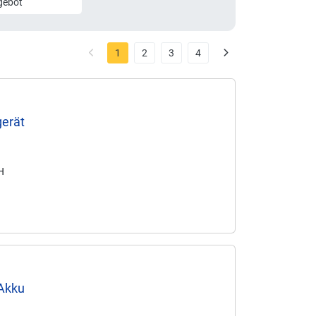
gebot
1
2
3
4
gerät
MH
 Akku