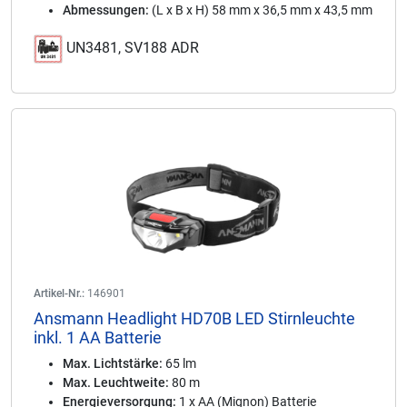
Abmessungen:
(L x B x H) 58 mm x 36,5 mm x 43,5 mm
UN3481, SV188 ADR
Artikel-Nr.:
146901
Ansmann Headlight HD70B LED Stirnleuchte
inkl. 1 AA Batterie
Max. Lichtstärke:
65 lm
Max. Leuchtweite:
80 m
Energieversorgung:
1 x AA (Mignon) Batterie