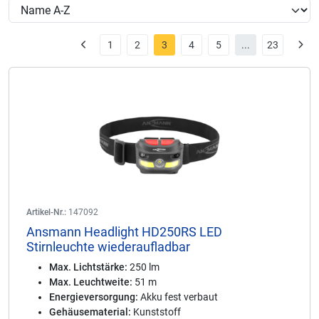
1
2
3
4
5
...
23
Artikel-Nr.:
147092
Ansmann Headlight HD250RS LED
Stirnleuchte wiederaufladbar
Max. Lichtstärke:
250 lm
Max. Leuchtweite:
51 m
Energieversorgung:
Akku fest verbaut
Gehäusematerial:
Kunststoff