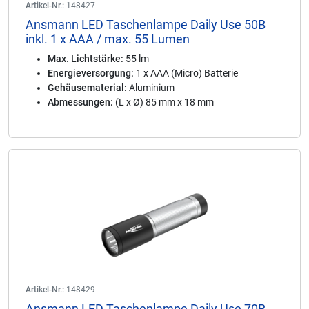
Artikel-Nr.:
148427
Ansmann LED Taschenlampe Daily Use 50B
inkl. 1 x AAA / max. 55 Lumen
Max. Lichtstärke:
55 lm
Energieversorgung:
1 x AAA (Micro) Batterie
Gehäusematerial:
Aluminium
Abmessungen:
(L x Ø) 85 mm x 18 mm
Artikel-Nr.:
148429
Ansmann LED Taschenlampe Daily Use 70B