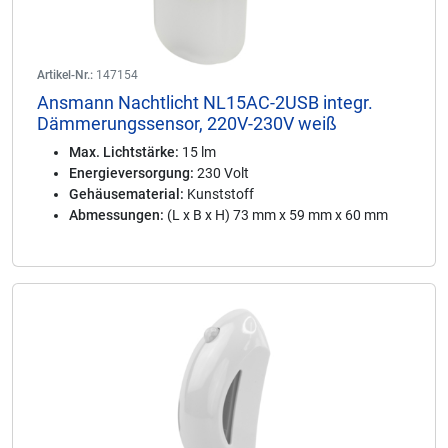
Artikel-Nr.:
147154
Ansmann Nachtlicht NL15AC-2USB integr.
Dämmerungssensor, 220V-230V weiß
Max. Lichtstärke:
15 lm
Energieversorgung:
230 Volt
Gehäusematerial:
Kunststoff
Abmessungen:
(L x B x H) 73 mm x 59 mm x 60 mm