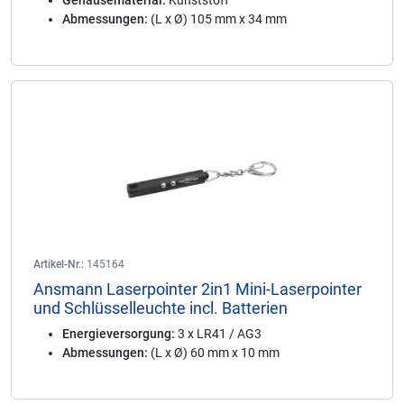
Gehäusematerial:
Kunststoff
Abmessungen:
(L x Ø) 105 mm x 34 mm
Artikel-Nr.:
145164
Ansmann Laserpointer 2in1 Mini-Laserpointer
und Schlüsselleuchte incl. Batterien
Energieversorgung:
3 x LR41 / AG3
Abmessungen:
(L x Ø) 60 mm x 10 mm