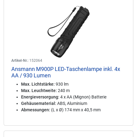
Artikel-Nr.:
152064
Ansmann M900P LED-Taschenlampe inkl. 4x
AA / 930 Lumen
Max. Lichtstärke:
930 lm
Max. Leuchtweite:
240 m
Energieversorgung:
4 x AA (Mignon) Batterie
Gehäusematerial:
ABS, Aluminium
Abmessungen:
(L x Ø) 174 mm x 40,5 mm