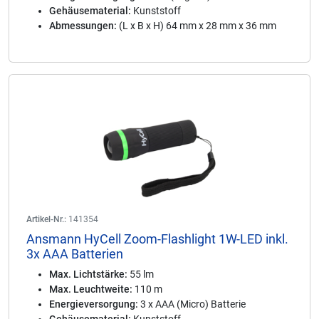
Gehäusematerial:
Kunststoff
Abmessungen:
(L x B x H) 64 mm x 28 mm x 36 mm
Artikel-Nr.:
141354
Ansmann HyCell Zoom-Flashlight 1W-LED inkl.
3x AAA Batterien
Max. Lichtstärke:
55 lm
Max. Leuchtweite:
110 m
Energieversorgung:
3 x AAA (Micro) Batterie