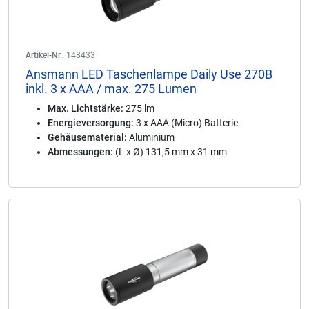
Artikel-Nr.:
148433
Ansmann LED Taschenlampe Daily Use 270B
inkl. 3 x AAA / max. 275 Lumen
Max. Lichtstärke:
275 lm
Energieversorgung:
3 x AAA (Micro) Batterie
Gehäusematerial:
Aluminium
Abmessungen:
(L x Ø) 131,5 mm x 31 mm