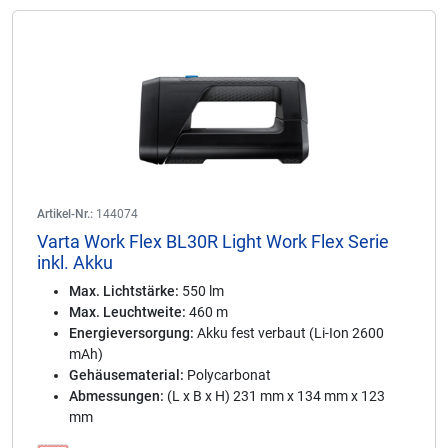
Artikel-Nr.:
144074
Varta Work Flex BL30R Light Work Flex Serie
inkl. Akku
Max. Lichtstärke:
550 lm
Max. Leuchtweite:
460 m
Energieversorgung:
Akku fest verbaut (Li-Ion 2600
mAh)
Gehäusematerial:
Polycarbonat
Abmessungen:
(L x B x H) 231 mm x 134 mm x 123
mm