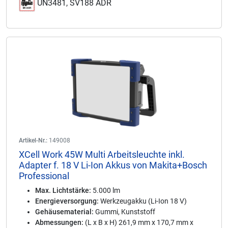
UN3481, SV188 ADR
Artikel-Nr.:
149008
XCell Work 45W Multi Arbeitsleuchte inkl.
Adapter f. 18 V Li-Ion Akkus von Makita+Bosch
Professional
Max. Lichtstärke:
5.000 lm
Energieversorgung:
Werkzeugakku (Li-Ion 18 V)
Gehäusematerial:
Gummi, Kunststoff
Abmessungen:
(L x B x H) 261,9 mm x 170,7 mm x