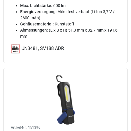
Max. Lichtstärke:
600 lm
Energieversorgung:
Akku fest verbaut (Li-Ion 3,7 V /
2600 mAh)
Gehäusematerial:
Kunststoff
Abmessungen:
(L x B x H) 51,3 mm x 32,7 mm x 191,6
mm
UN3481, SV188 ADR
Artikel-Nr.:
151396