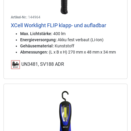
Artikel-Nr.:
144964
XCell Worklight FLIP klapp- und aufladbar
Max. Lichtstärke:
400 lm
Energieversorgung:
Akku fest verbaut (Li-Ion)
Gehäusematerial:
Kunststoff
Abmessungen:
(L x B x H) 270 mm x 48 mm x 34 mm
UN3481, SV188 ADR