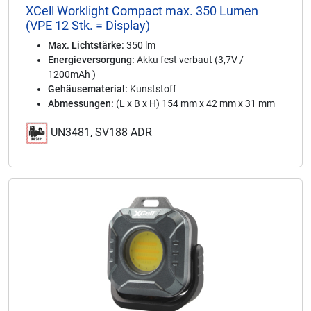
XCell Worklight Compact max. 350 Lumen
(VPE 12 Stk. = Display)
Max. Lichtstärke:
350 lm
Energieversorgung:
Akku fest verbaut (3,7V /
1200mAh )
Gehäusematerial:
Kunststoff
Abmessungen:
(L x B x H) 154 mm x 42 mm x 31 mm
UN3481, SV188 ADR