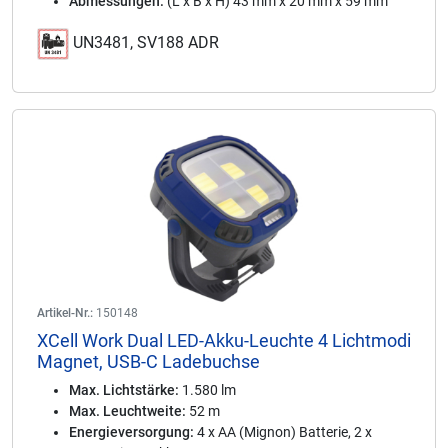
Abmessungen:
(L x B x H) 43 mm x 20 mm x 59 mm
UN3481, SV188 ADR
Artikel-Nr.:
150148
XCell Work Dual LED-Akku-Leuchte 4 Lichtmodi
Magnet, USB-C Ladebuchse
Max. Lichtstärke:
1.580 lm
Max. Leuchtweite:
52 m
Energieversorgung:
4 x AA (Mignon) Batterie, 2 x