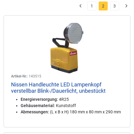
1
2
3
Artikel-Nr.:
143515
Nissen Handleuchte LED Lampenkopf
verstellbar Blink-/Dauerlicht, unbestückt
Energieversorgung:
4R25
Gehäusematerial:
Kunststoff
Abmessungen:
(L x B x H) 180 mm x 80 mm x 290 mm