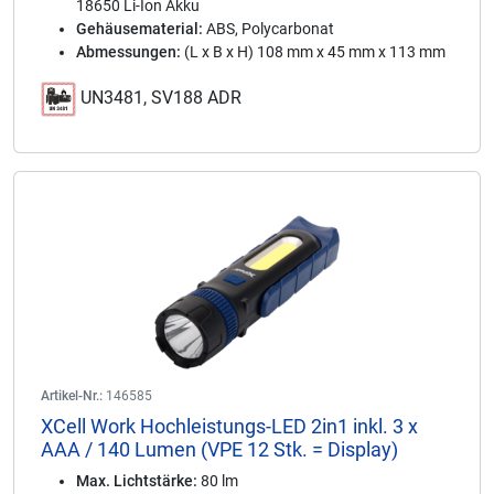
18650 Li-Ion Akku
Gehäusematerial:
ABS, Polycarbonat
Abmessungen:
(L x B x H) 108 mm x 45 mm x 113 mm
UN3481, SV188 ADR
Artikel-Nr.:
146585
XCell Work Hochleistungs-LED 2in1 inkl. 3 x
AAA / 140 Lumen (VPE 12 Stk. = Display)
Max. Lichtstärke:
80 lm