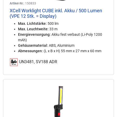
Artikel-Nr.:
150833
XCell Worklight CUBE inkl. Akku / 500 Lumen
(VPE 12 Stk. = Display)
Max. Lichtstärke:
500 lm
Max. Leuchtweite:
33 m
Energieversorgung:
Akku fest verbaut (Li-Poly 1200
mAh)
Gehäusematerial:
ABS, Aluminium
Abmessungen:
(L x B x H) 55 mm x 27 mm x 60 mm
UN3481, SV188 ADR