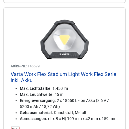
Artikel-Nr.:
146679
Varta Work Flex Stadium Light Work Flex Serie
inkl. Akku
Max. Lichtstärke:
1.450 lm
Max. Leuchtweite:
45 m
Energieversorgung:
2 x 18650 Li-Ion Akku (3,6 V /
5200 mAh / 18,72 Wh)
Gehäusematerial:
Kunststoff, Metall
Abmessungen:
(L x B x H) 199 mm x 42 mm x 159 mm