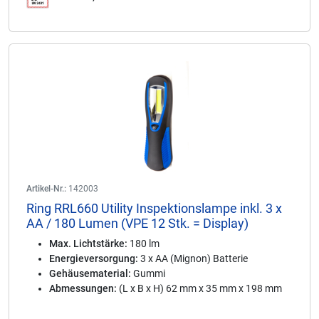
Artikel-Nr.:
142003
Ring RRL660 Utility Inspektionslampe inkl. 3 x
AA / 180 Lumen (VPE 12 Stk. = Display)
Max. Lichtstärke:
180 lm
Energieversorgung:
3 x AA (Mignon) Batterie
Gehäusematerial:
Gummi
Abmessungen:
(L x B x H) 62 mm x 35 mm x 198 mm