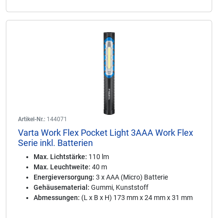
Artikel-Nr.:
144071
Varta Work Flex Pocket Light 3AAA Work Flex
Serie inkl. Batterien
Max. Lichtstärke:
110 lm
Max. Leuchtweite:
40 m
Energieversorgung:
3 x AAA (Micro) Batterie
Gehäusematerial:
Gummi, Kunststoff
Abmessungen:
(L x B x H) 173 mm x 24 mm x 31 mm