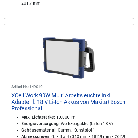
201,7 mm
Artikel-Nr.:
149010
XCell Work 90W Multi Arbeitsleuchte inkl.
Adapter f. 18 V Li-Ion Akkus von Makita+Bosch
Professional
Max. Lichtstärke:
10.000 lm
Energieversorgung:
Werkzeugakku (Li-Ion 18 V)
Gehäusematerial:
Gummi, Kunststoff
Abmessungen:
(L x B x H) 340 mm x 182,9 mm x 262,9