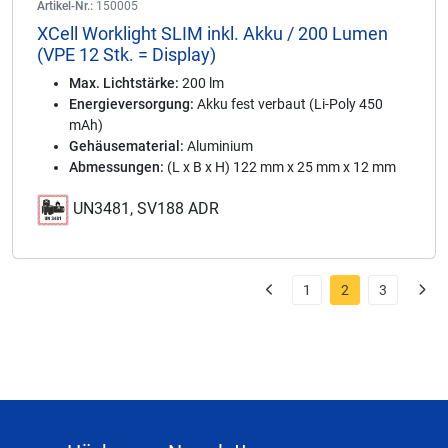
Artikel-Nr.:
150005
XCell Worklight SLIM inkl. Akku / 200 Lumen
(VPE 12 Stk. = Display)
Max. Lichtstärke:
200 lm
Energieversorgung:
Akku fest verbaut (Li-Poly 450
mAh)
Gehäusematerial:
Aluminium
Abmessungen:
(L x B x H) 122 mm x 25 mm x 12 mm
UN3481, SV188 ADR
1
2
3