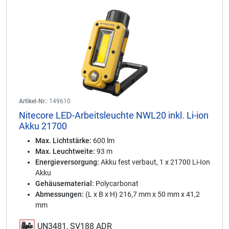
Artikel-Nr.:
149610
Nitecore LED-Arbeitsleuchte NWL20 inkl. Li-ion
Akku 21700
Max. Lichtstärke:
600 lm
Max. Leuchtweite:
93 m
Energieversorgung:
Akku fest verbaut, 1 x 21700 Li-Ion
Akku
Gehäusematerial:
Polycarbonat
Abmessungen:
(L x B x H) 216,7 mm x 50 mm x 41,2
mm
UN3481, SV188 ADR