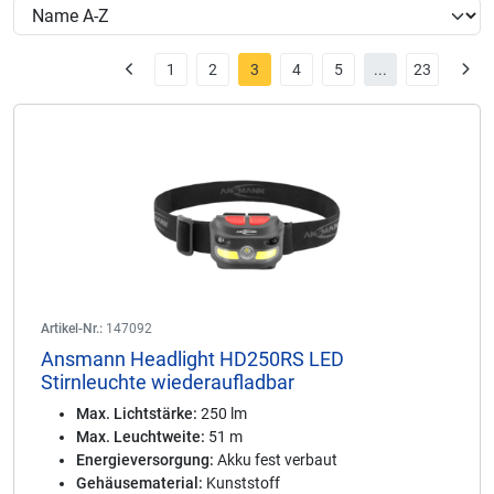
1
2
3
4
5
...
23
Artikel-Nr.:
147092
Ansmann Headlight HD250RS LED
Stirnleuchte wiederaufladbar
Max. Lichtstärke:
250 lm
Max. Leuchtweite:
51 m
Energieversorgung:
Akku fest verbaut
Gehäusematerial:
Kunststoff