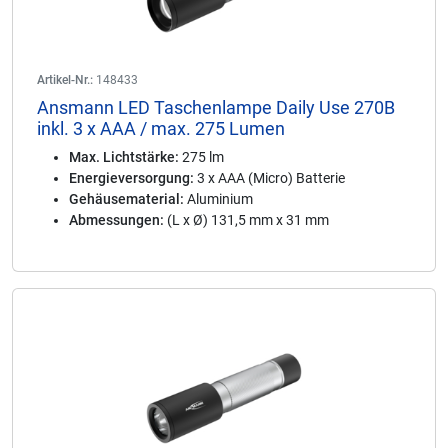
Artikel-Nr.:
148433
Ansmann LED Taschenlampe Daily Use 270B
inkl. 3 x AAA / max. 275 Lumen
Max. Lichtstärke:
275 lm
Energieversorgung:
3 x AAA (Micro) Batterie
Gehäusematerial:
Aluminium
Abmessungen:
(L x Ø) 131,5 mm x 31 mm