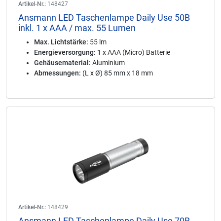
Artikel-Nr.:
148427
Ansmann LED Taschenlampe Daily Use 50B
inkl. 1 x AAA / max. 55 Lumen
Max. Lichtstärke:
55 lm
Energieversorgung:
1 x AAA (Micro) Batterie
Gehäusematerial:
Aluminium
Abmessungen:
(L x Ø) 85 mm x 18 mm
Artikel-Nr.:
148429
Ansmann LED Taschenlampe Daily Use 70B