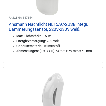
Artikel-Nr.:
147154
Ansmann Nachtlicht NL15AC-2USB integr.
Dämmerungssensor, 220V-230V weiß
Max. Lichtstärke:
15 lm
Energieversorgung:
230 Volt
Gehäusematerial:
Kunststoff
Abmessungen:
(L x B x H) 73 mm x 59 mm x 60 mm