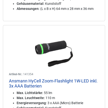
Gehäusematerial:
Kunststoff
Abmessungen:
(L x B x H) 64 mm x 28 mm x 36 mm
Artikel-Nr.:
141354
Ansmann HyCell Zoom-Flashlight 1W-LED inkl.
3x AAA Batterien
Max. Lichtstärke:
55 lm
Max. Leuchtweite:
110 m
Energieversorgung:
3 x AAA (Micro) Batterie