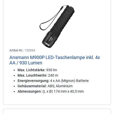
Artikel-Nr.:
152064
Ansmann M900P LED-Taschenlampe inkl. 4x
AA / 930 Lumen
Max. Lichtstärke:
930 lm
Max. Leuchtweite:
240 m
Energieversorgung:
4 x AA (Mignon) Batterie
Gehäusematerial:
ABS, Aluminium
Abmessungen:
(L x Ø) 174 mm x 40,5 mm