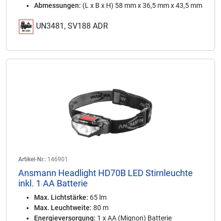
Abmessungen:
(L x B x H) 58 mm x 36,5 mm x 43,5 mm
UN3481, SV188 ADR
Artikel-Nr.:
146901
Ansmann Headlight HD70B LED Stirnleuchte
inkl. 1 AA Batterie
Max. Lichtstärke:
65 lm
Max. Leuchtweite:
80 m
Energieversorgung:
1 x AA (Mignon) Batterie