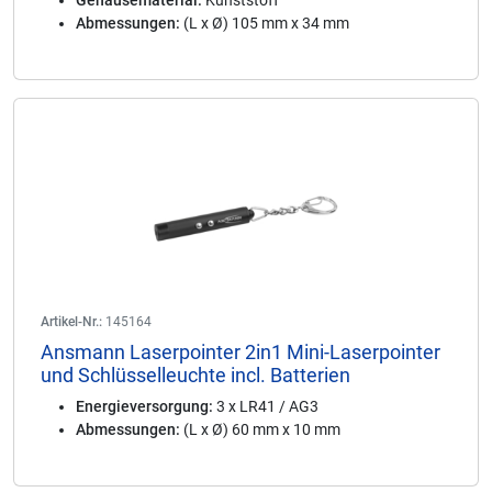
Gehäusematerial:
Kunststoff
Abmessungen:
(L x Ø) 105 mm x 34 mm
Artikel-Nr.:
145164
Ansmann Laserpointer 2in1 Mini-Laserpointer
und Schlüsselleuchte incl. Batterien
Energieversorgung:
3 x LR41 / AG3
Abmessungen:
(L x Ø) 60 mm x 10 mm