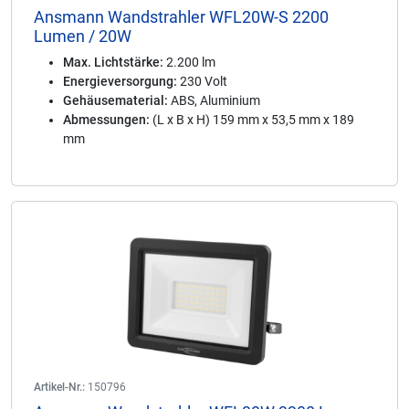
Ansmann Wandstrahler WFL20W-S 2200
Lumen / 20W
Max. Lichtstärke:
2.200 lm
Energieversorgung:
230 Volt
Gehäusematerial:
ABS, Aluminium
Abmessungen:
(L x B x H) 159 mm x 53,5 mm x 189
mm
Artikel-Nr.:
150796