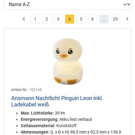
1
2
3
4
5
6
...
23
Artikel-Nr.:
152144
Ansmann Nachtlicht Pinguin Leon inkl.
Ladekabel weiß
Max. Lichtstärke:
39 lm
Energieversorgung:
Akku fest verbaut
Gehäusematerial:
Kunststoff
Abmessungen:
(L x B x H) 98,5 mm x 92,3 mm x 136,9