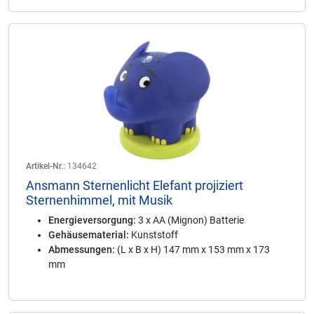
Artikel-Nr.:
134642
Ansmann Sternenlicht Elefant projiziert
Sternenhimmel, mit Musik
Energieversorgung:
3 x AA (Mignon) Batterie
Gehäusematerial:
Kunststoff
Abmessungen:
(L x B x H) 147 mm x 153 mm x 173
mm