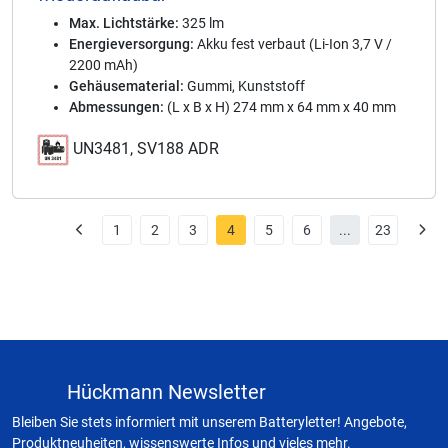
Max. Lichtstärke:
325 lm
Energieversorgung:
Akku fest verbaut (Li-Ion 3,7 V /
2200 mAh)
Gehäusematerial:
Gummi, Kunststoff
Abmessungen:
(L x B x H) 274 mm x 64 mm x 40 mm
UN3481, SV188 ADR
1
2
3
4
5
6
...
23
Hückmann Newsletter
Bleiben Sie stets informiert mit unserem Batteryletter! Angebote,
Produktneuheiten, wissenswerte Infos und vieles mehr.