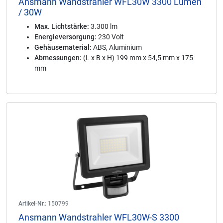
Ansmann Wandstrahler WFL30W 3300 Lumen
/ 30W
Max. Lichtstärke:
3.300 lm
Energieversorgung:
230 Volt
Gehäusematerial:
ABS, Aluminium
Abmessungen:
(L x B x H) 199 mm x 54,5 mm x 175
mm
Artikel-Nr.:
150799
Ansmann Wandstrahler WFL30W-S 3300