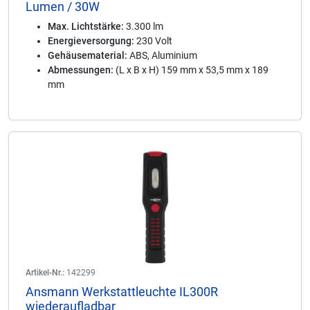
Lumen / 30W
Max. Lichtstärke:
3.300 lm
Energieversorgung:
230 Volt
Gehäusematerial:
ABS, Aluminium
Abmessungen:
(L x B x H) 159 mm x 53,5 mm x 189
mm
Artikel-Nr.:
142299
Ansmann Werkstattleuchte IL300R
wiederaufladbar