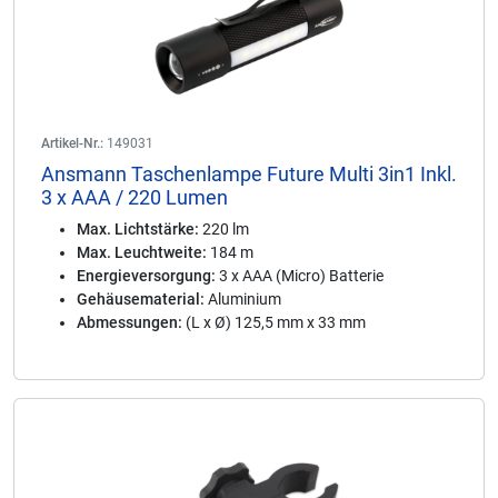
Artikel-Nr.:
149031
Ansmann Taschenlampe Future Multi 3in1 Inkl.
3 x AAA / 220 Lumen
Max. Lichtstärke:
220 lm
Max. Leuchtweite:
184 m
Energieversorgung:
3 x AAA (Micro) Batterie
Gehäusematerial:
Aluminium
Abmessungen:
(L x Ø) 125,5 mm x 33 mm