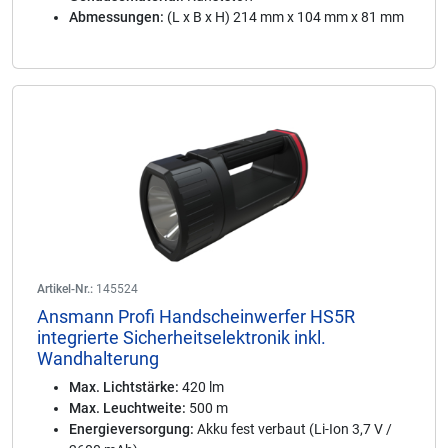
Abmessungen:
(L x B x H) 214 mm x 104 mm x 81 mm
Artikel-Nr.:
145524
Ansmann Profi Handscheinwerfer HS5R
integrierte Sicherheitselektronik inkl.
Wandhalterung
Max. Lichtstärke:
420 lm
Max. Leuchtweite:
500 m
Energieversorgung:
Akku fest verbaut (Li-Ion 3,7 V /