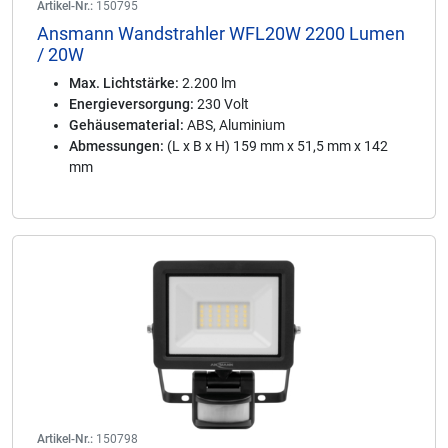
Artikel-Nr.:
150795
Ansmann Wandstrahler WFL20W 2200 Lumen
/ 20W
Max. Lichtstärke:
2.200 lm
Energieversorgung:
230 Volt
Gehäusematerial:
ABS, Aluminium
Abmessungen:
(L x B x H) 159 mm x 51,5 mm x 142
mm
Artikel-Nr.:
150798