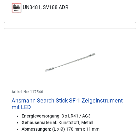
UN3481, SV188 ADR
Artikel-Nr.:
117546
Ansmann Search Stick SF-1 Zeigeinstrument
mit LED
Energieversorgung:
3 x LR41 / AG3
Gehäusematerial:
Kunststoff, Metall
Abmessungen:
(L x Ø) 170 mm x 11 mm