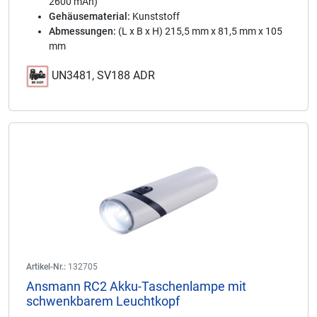
2600 mAh)
Gehäusematerial:
Kunststoff
Abmessungen:
(L x B x H) 215,5 mm x 81,5 mm x 105
mm
UN3481, SV188 ADR
Artikel-Nr.:
132705
Ansmann RC2 Akku-Taschenlampe mit
schwenkbarem Leuchtkopf