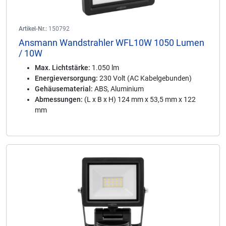
Artikel-Nr.:
150792
Ansmann Wandstrahler WFL10W 1050 Lumen
/ 10W
Max. Lichtstärke:
1.050 lm
Energieversorgung:
230 Volt (AC Kabelgebunden)
Gehäusematerial:
ABS, Aluminium
Abmessungen:
(L x B x H) 124 mm x 53,5 mm x 122
mm