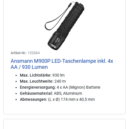
Artikel-Nr.:
152064
Ansmann M900P LED-Taschenlampe inkl. 4x
AA / 930 Lumen
Max. Lichtstärke:
930 lm
Max. Leuchtweite:
240 m
Energieversorgung:
4 x AA (Mignon) Batterie
Gehäusematerial:
ABS, Aluminium
Abmessungen:
(L x Ø) 174 mm x 40,5 mm