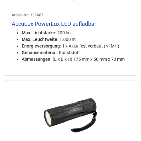
Artikel-Nr.:
137487
AccuLux PowerLux LED aufladbar
Max. Lichtstärke:
200 lm
Max. Leuchtweite:
1.000 m
Energieversorgung:
1 x Akku fest verbaut (Ni-MH)
Gehäusematerial:
Kunststoff
Abmessungen:
(L x B x H) 175 mm x 50 mm x 70 mm