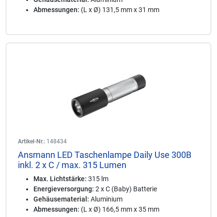
Abmessungen:
(L x Ø) 131,5 mm x 31 mm
Artikel-Nr.:
148434
Ansmann LED Taschenlampe Daily Use 300B
inkl. 2 x C / max. 315 Lumen
Max. Lichtstärke:
315 lm
Energieversorgung:
2 x C (Baby) Batterie
Gehäusematerial:
Aluminium
Abmessungen:
(L x Ø) 166,5 mm x 35 mm