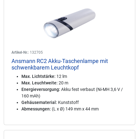
Artikel-Nr.:
132705
Ansmann RC2 Akku-Taschenlampe mit
schwenkbarem Leuchtkopf
Max. Lichtstärke:
12 lm
Max. Leuchtweite:
20 m
Energieversorgung:
Akku fest verbaut (Ni-MH 3,6 V /
160 mAh)
Gehäusematerial:
Kunststoff
Abmessungen:
(L x Ø) 149 mm x 44 mm