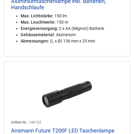
Aluminiumtaschenlampe inkl. Batterien,
Handschlaufe
Max. Lichtstärke:
150 lm
Max. Leuchtweite:
150 m
Energieversorgung:
2 x AA (Mignon) Batterie
Gehäusematerial:
Aluminium
Abmessungen:
(L x Ø) 156 mm x 25 mm
Artikel-Nr.:
146102
Ansmann Future T200F LED Taschenlampe