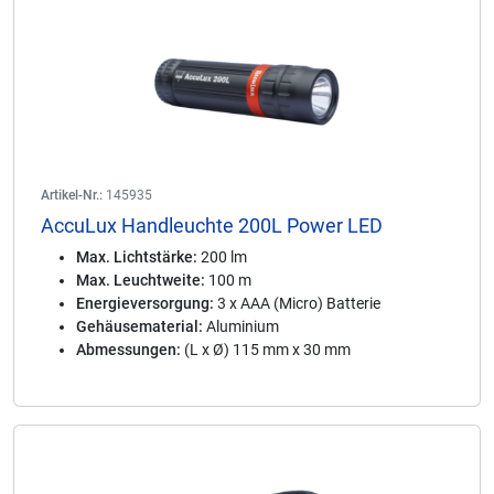
Artikel-Nr.:
145935
AccuLux Handleuchte 200L Power LED
Max. Lichtstärke:
200 lm
Max. Leuchtweite:
100 m
Energieversorgung:
3 x AAA (Micro) Batterie
Gehäusematerial:
Aluminium
Abmessungen:
(L x Ø) 115 mm x 30 mm