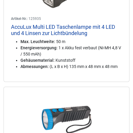
Artikel-Nr.:
125935
AccuLux Multi LED Taschenlampe mit 4 LED
und 4 Linsen zur Lichtbündelung
Max. Leuchtweite:
50 m
Energieversorgung:
1 x Akku fest verbaut (Ni-MH 4,8 V
/ 550 mAh)
Gehäusematerial:
Kunststoff
Abmessungen:
(L x B x H) 135 mm x 48 mm x 48 mm