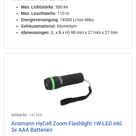
Max. Lichtstärke:
300 lm
Max. Leuchtweite:
110 m
Energieversorgung:
14500 Li-Ion Akku
Gehäusematerial:
Aluminium
Abmessungen:
(L x B x H) 98 mm x 27 mm x 27 mm
Artikel-Nr.:
141354
Ansmann HyCell Zoom-Flashlight 1W-LED inkl.
3x AAA Batterien