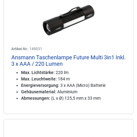
Artikel-Nr.:
149031
Ansmann Taschenlampe Future Multi 3in1 Inkl.
3 x AAA / 220 Lumen
Max. Lichtstärke:
220 lm
Max. Leuchtweite:
184 m
Energieversorgung:
3 x AAA (Micro) Batterie
Gehäusematerial:
Aluminium
Abmessungen:
(L x Ø) 125,5 mm x 33 mm