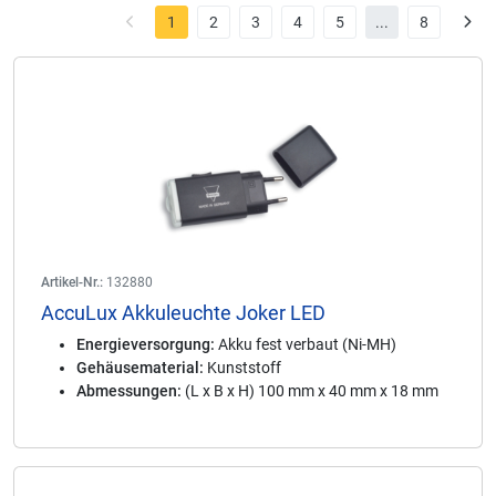
1
2
3
4
5
...
8
Artikel-Nr.:
132880
AccuLux Akkuleuchte Joker LED
Energieversorgung:
Akku fest verbaut (Ni-MH)
Gehäusematerial:
Kunststoff
Abmessungen:
(L x B x H) 100 mm x 40 mm x 18 mm