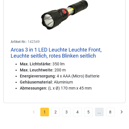
Artikel-Nr.:
142549
Arcas 3 in 1 LED Leuchte Leuchte Front,
Leuchte seitlich, rotes Blinken seitlich
Max. Lichtstärke:
350 lm
Max. Leuchtweite:
200 m
Energieversorgung:
4 x AAA (Micro) Batterie
Gehäusematerial:
Aluminium
Abmessungen:
(L x Ø) 170 mm x 45 mm
1
2
3
4
5
...
8