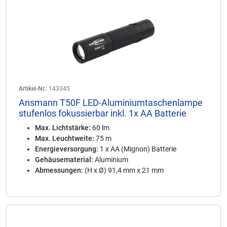
Artikel-Nr.:
143345
Ansmann T50F LED-Aluminiumtaschenlampe
stufenlos fokussierbar inkl. 1x AA Batterie
Max. Lichtstärke:
60 lm
Max. Leuchtweite:
75 m
Energieversorgung:
1 x AA (Mignon) Batterie
Gehäusematerial:
Aluminium
Abmessungen:
(H x Ø) 91,4 mm x 21 mm