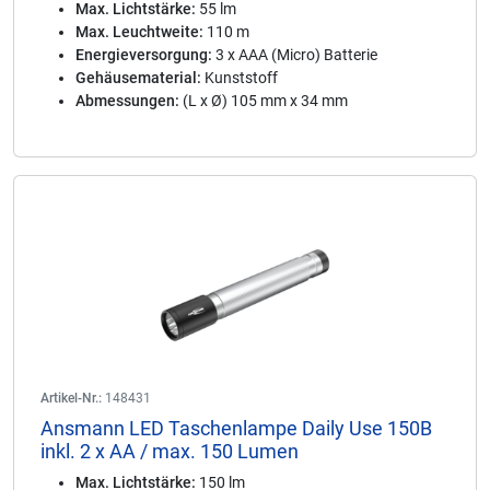
Max. Lichtstärke:
55 lm
Max. Leuchtweite:
110 m
Energieversorgung:
3 x AAA (Micro) Batterie
Gehäusematerial:
Kunststoff
Abmessungen:
(L x Ø) 105 mm x 34 mm
Artikel-Nr.:
148431
Ansmann LED Taschenlampe Daily Use 150B
inkl. 2 x AA / max. 150 Lumen
Max. Lichtstärke:
150 lm