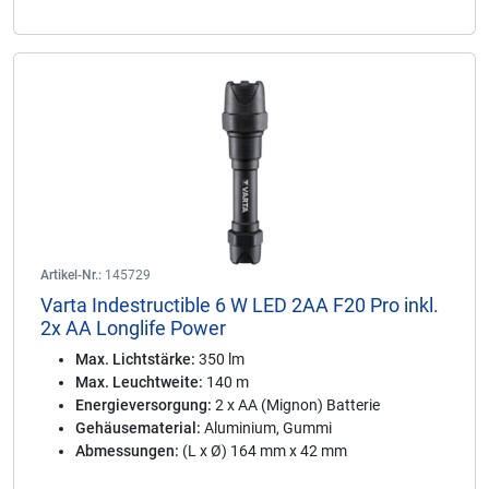
Artikel-Nr.:
145729
Varta Indestructible 6 W LED 2AA F20 Pro inkl.
2x AA Longlife Power
Max. Lichtstärke:
350 lm
Max. Leuchtweite:
140 m
Energieversorgung:
2 x AA (Mignon) Batterie
Gehäusematerial:
Aluminium, Gummi
Abmessungen:
(L x Ø) 164 mm x 42 mm