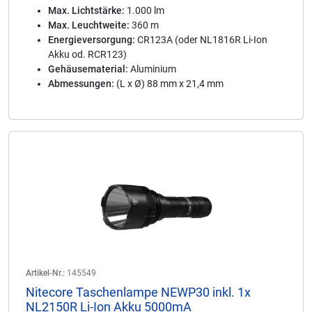
Max. Lichtstärke:
1.000 lm
Max. Leuchtweite:
360 m
Energieversorgung:
CR123A (oder NL1816R Li-Ion
Akku od. RCR123)
Gehäusematerial:
Aluminium
Abmessungen:
(L x Ø) 88 mm x 21,4 mm
Artikel-Nr.:
145549
Nitecore Taschenlampe NEWP30 inkl. 1x
NL2150R Li-Ion Akku 5000mA