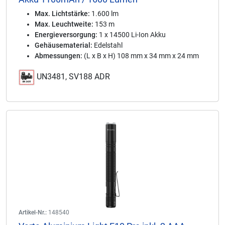
Max. Lichtstärke:
1.600 lm
Max. Leuchtweite:
153 m
Energieversorgung:
1 x 14500 Li-Ion Akku
Gehäusematerial:
Edelstahl
Abmessungen:
(L x B x H) 108 mm x 34 mm x 24 mm
UN3481, SV188 ADR
Artikel-Nr.:
148540