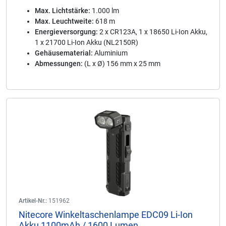
Max. Lichtstärke:
1.000 lm
Max. Leuchtweite:
618 m
Energieversorgung:
2 x CR123A, 1 x 18650 Li-Ion Akku,
1 x 21700 Li-Ion Akku (NL2150R)
Gehäusematerial:
Aluminium
Abmessungen:
(L x Ø) 156 mm x 25 mm
Artikel-Nr.:
151962
Nitecore Winkeltaschenlampe EDC09 Li-Ion
Akku 1100mAh / 1600 Lumen