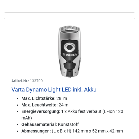
Artikel-Nr.:
133709
Varta Dynamo Light LED inkl. Akku
Max. Lichtstärke:
28 lm
Max. Leuchtweite:
24 m
Energieversorgung:
1 x Akku fest verbaut (Li-Ion 120
mAh)
Gehäusematerial:
Kunststoff
Abmessungen:
(L x B x H) 142 mm x 52 mm x 42 mm