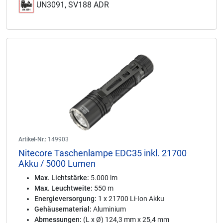
UN3091, SV188 ADR
Artikel-Nr.:
149903
Nitecore Taschenlampe EDC35 inkl. 21700
Akku / 5000 Lumen
Max. Lichtstärke:
5.000 lm
Max. Leuchtweite:
550 m
Energieversorgung:
1 x 21700 Li-Ion Akku
Gehäusematerial:
Aluminium
Abmessungen:
(L x Ø) 124,3 mm x 25,4 mm