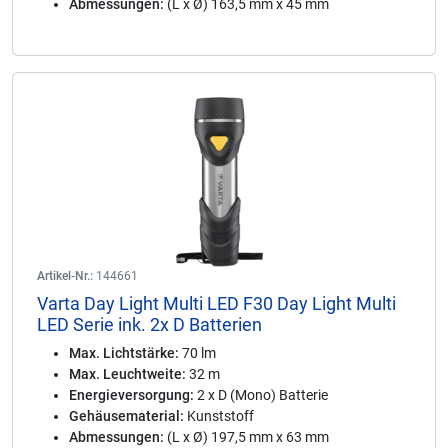
Abmessungen:
(L x Ø) 163,5 mm x 45 mm
Artikel-Nr.:
144661
Varta Day Light Multi LED F30 Day Light Multi
LED Serie ink. 2x D Batterien
Max. Lichtstärke:
70 lm
Max. Leuchtweite:
32 m
Energieversorgung:
2 x D (Mono) Batterie
Gehäusematerial:
Kunststoff
Abmessungen:
(L x Ø) 197,5 mm x 63 mm