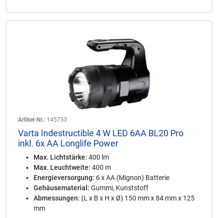
Artikel-Nr.:
145733
Varta Indestructible 4 W LED 6AA BL20 Pro
inkl. 6x AA Longlife Power
Max. Lichtstärke:
400 lm
Max. Leuchtweite:
400 m
Energieversorgung:
6 x AA (Mignon) Batterie
Gehäusematerial:
Gummi, Kunststoff
Abmessungen:
(L x B x H x Ø) 150 mm x 84 mm x 125
mm