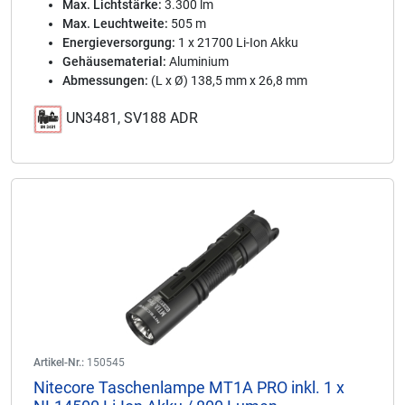
Max. Lichtstärke:
3.300 lm
Max. Leuchtweite:
505 m
Energieversorgung:
1 x 21700 Li-Ion Akku
Gehäusematerial:
Aluminium
Abmessungen:
(L x Ø) 138,5 mm x 26,8 mm
UN3481, SV188 ADR
Artikel-Nr.:
150545
Nitecore Taschenlampe MT1A PRO inkl. 1 x