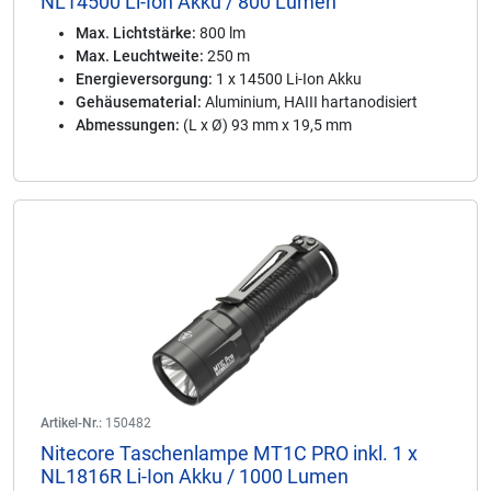
NL14500 Li-Ion Akku / 800 Lumen
Max. Lichtstärke:
800 lm
Max. Leuchtweite:
250 m
Energieversorgung:
1 x 14500 Li-Ion Akku
Gehäusematerial:
Aluminium, HAIII hartanodisiert
Abmessungen:
(L x Ø) 93 mm x 19,5 mm
Artikel-Nr.:
150482
Nitecore Taschenlampe MT1C PRO inkl. 1 x
NL1816R Li-Ion Akku / 1000 Lumen