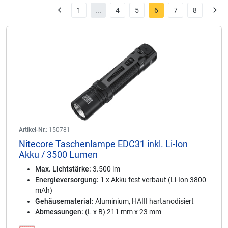
1
...
4
5
6
7
8
Artikel-Nr.:
150781
Nitecore Taschenlampe EDC31 inkl. Li-Ion
Akku / 3500 Lumen
Max. Lichtstärke:
3.500 lm
Energieversorgung:
1 x Akku fest verbaut (Li-Ion 3800
mAh)
Gehäusematerial:
Aluminium, HAIII hartanodisiert
Abmessungen:
(L x B) 211 mm x 23 mm