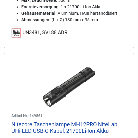
Max. Leuchtweite:
500 m
Energieversorgung:
1 x 21700 Li-Ion Akku
Gehäusematerial:
Aluminium, HAIII hartanodisiert
Abmessungen:
(L x Ø) 130 mm x 35 mm
UN3481, SV188 ADR
Artikel-Nr.:
149561
Nitecore Taschenlampe MH12PRO NiteLab
UHi-LED USB-C Kabel, 21700Li-Ion Akku