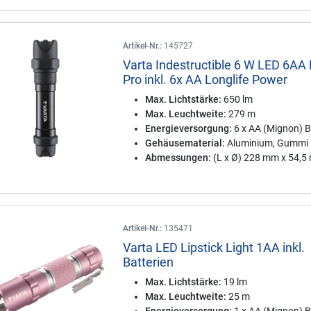
Artikel-Nr.:
145727
Varta Indestructible 6 W LED 6AA
Pro inkl. 6x AA Longlife Power
Max. Lichtstärke:
650 lm
Max. Leuchtweite:
279 m
Energieversorgung:
6 x AA (Mignon) B
Gehäusematerial:
Aluminium, Gummi
Abmessungen:
(L x Ø) 228 mm x 54,
Artikel-Nr.:
135471
Varta LED Lipstick Light 1AA inkl.
Batterien
Max. Lichtstärke:
19 lm
Max. Leuchtweite:
25 m