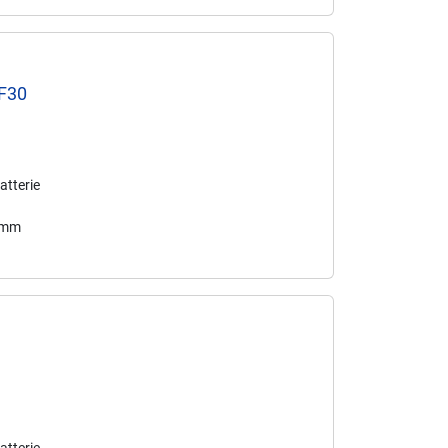
 F30
atterie
5 mm