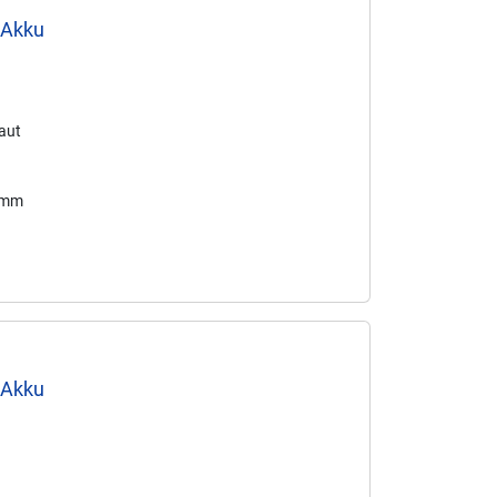
 Akku
baut
4 mm
 Akku