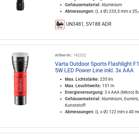
Gehäusematerial:
Aluminium
Abmessungen:
(L x Ø) 233,5 mm x 35
UN3481, SV188 ADR
Artikel-Nr.:
142322
Varta Outdoor Sports Flashlight F
5W LED Power Line inkl. 3x AAA
Max. Lichtstärke:
235 lm
Max. Leuchtweite:
151 m
Energieversorgung:
3 x AAA (Micro) Ba
Gehäusematerial:
Aluminium, Gummi,
Kunststoff
Abmessungen:
(L x Ø) 122 mm x 40 