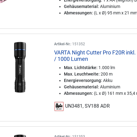
Energieversorgung:
1 x AA (Mignon) B
Gehäusematerial:
Aluminium
Abmessungen:
(L x Ø) 95 mm x 21 m
Artikel-Nr.:
151352
VARTA Night Cutter Pro F20R inkl.
/ 1000 Lumen
Max. Lichtstärke:
1.000 lm
Max. Leuchtweite:
200 m
Energieversorgung:
Akku
Gehäusematerial:
Aluminium
Abmessungen:
(L x Ø) 161 mm x 35,
UN3481, SV188 ADR
Artikel-Nr.:
151353