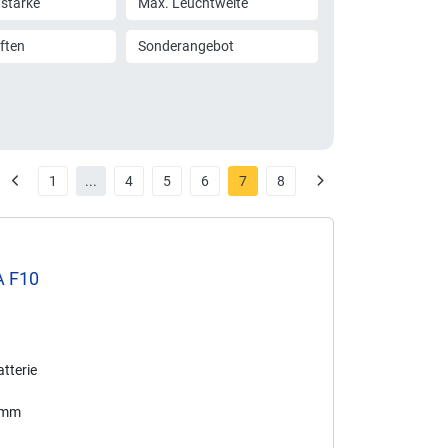
tstärke
Max. Leuchtweite
ften
Sonderangebot
1
...
4
5
6
7
8
A F10
tterie
5 mm