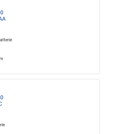
20
 AA
atterie
mm
30
C
rie