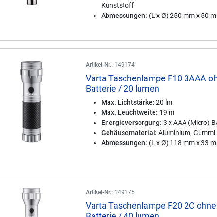
Kunststoff
Abmessungen:
(L x Ø) 250 mm x 50 
Artikel-Nr.:
149174
Varta Taschenlampe F10 3AAA o
Batterie / 20 lumen
Max. Lichtstärke:
20 lm
Max. Leuchtweite:
19 m
Energieversorgung:
3 x AAA (Micro) Ba
Gehäusematerial:
Aluminium, Gummi
Abmessungen:
(L x Ø) 118 mm x 33 
Artikel-Nr.:
149175
Varta Taschenlampe F20 2C ohne
Batterie / 40 lumen