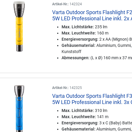
Artikel-Nr.:
142324
Varta Outdoor Sports Flashlight F
5W LED Professional Line inkl. 2x
Max. Lichtstärke:
235 lm
Max. Leuchtweite:
160 m
Energieversorgung:
2 x AA (Mignon) B
Gehäusematerial:
Aluminium, Gummi,
Kunststoff
Abmessungen:
(L x Ø) 160 mm x 37 
Artikel-Nr.:
142325
Varta Outdoor Sports Flashlight F
5W LED Professional Line inkl. 3x 
Max. Lichtstärke:
310 lm
Max. Leuchtweite:
141 m
Energieversorgung:
3 x C (Baby) Batte
Gehäusematerial:
Aluminium, Gummi,