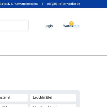
Exklusiv für Gewerbetreibende
|
info@batterien-vertrieb.de
0
Login
Warenkorb
t
terial
Leuchtmittel