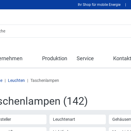
Ihr Shop für mobile Energie
|
ernehmen
Produktion
Service
Kontak
te
Leuchten
Taschenlampen
schenlampen (142)
steller
Leuchtenart
Gehäusema