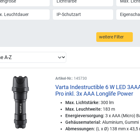
lengröße
Lichtfarbe
Max. Lich
x. Leuchtdauer
IP-Schutzart
Eigenscha
weitere Filter
Artikel-Nr.:
145730
Varta Indestructible 6 W LED 3AA
Pro inkl. 3x AAA Longlife Power
Max. Lichtstärke:
300 lm
Max. Leuchtweite:
183 m
Energieversorgung:
3 x AAA (Micro) Ba
Gehäusematerial:
Aluminium, Gummi
Abmessungen:
(L x Ø) 138 mm x 43,