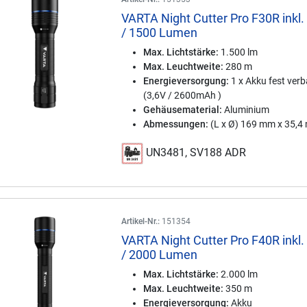
VARTA Night Cutter Pro F30R inkl.
/ 1500 Lumen
Max. Lichtstärke:
1.500 lm
Max. Leuchtweite:
280 m
Energieversorgung:
1 x Akku fest ver
(3,6V / 2600mAh )
Gehäusematerial:
Aluminium
Abmessungen:
(L x Ø) 169 mm x 35,
UN3481, SV188 ADR
Artikel-Nr.:
151354
VARTA Night Cutter Pro F40R inkl.
/ 2000 Lumen
Max. Lichtstärke:
2.000 lm
Max. Leuchtweite:
350 m
Energieversorgung:
Akku