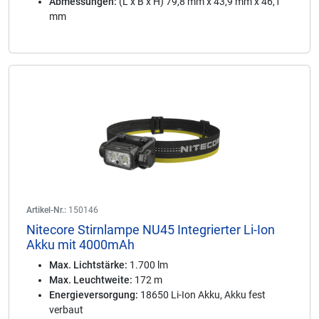
Abmessungen:
(L x B x H) 79,8 mm x 43,9 mm x 46,1
mm
Artikel-Nr.:
150146
Nitecore Stirnlampe NU45 Integrierter Li-Ion
Akku mit 4000mAh
Max. Lichtstärke:
1.700 lm
Max. Leuchtweite:
172 m
Energieversorgung:
18650 Li-Ion Akku, Akku fest
verbaut