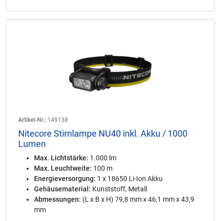
Artikel-Nr.:
149138
Nitecore Stirnlampe NU40 inkl. Akku / 1000
Lumen
Max. Lichtstärke:
1.000 lm
Max. Leuchtweite:
100 m
Energieversorgung:
1 x 18650 Li-Ion Akku
Gehäusematerial:
Kunststoff, Metall
Abmessungen:
(L x B x H) 79,8 mm x 46,1 mm x 43,9
mm