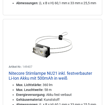
Abmessungen:
(L x B x H) 60,1 mm x 33 mm x 25,5 mm
Artikel-Nr.:
149407
Nitecore Stirnlampe NU21 inkl. festverbauter
Li-Ion Akku mit 500mAh in weiß
Max. Lichtstärke:
360 lm
Max. Leuchtweite:
58 m
Energieversorgung:
Akku fest verbaut
Gehäusematerial:
Kunststoff
Abmessungen:
(L x B x H) 60,1 mm x 33 mm x 25,5 mm