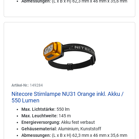
Abmessungen:
(L x B x H) 62,3 mm x 46 mm x 35,6 mm
Artikel-Nr.:
149284
Nitecore Stirnlampe NU31 Orange inkl. Akku /
550 Lumen
Max. Lichtstärke:
550 lm
Max. Leuchtweite:
145 m
Energieversorgung:
Akku fest verbaut
Gehäusematerial:
Aluminium, Kunststoff
Abmessungen:
(L x B x H) 62,3 mm x 46 mm x 35,6 mm