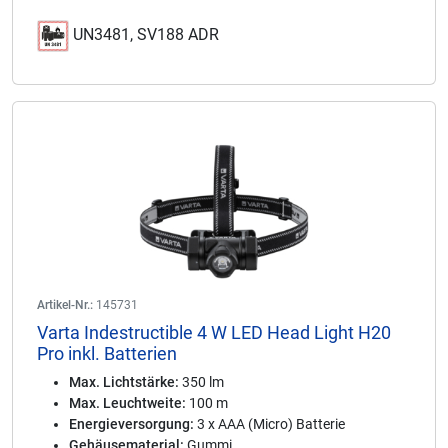
UN3481, SV188 ADR
Artikel-Nr.:
145731
Varta Indestructible 4 W LED Head Light H20
Pro inkl. Batterien
Max. Lichtstärke:
350 lm
Max. Leuchtweite:
100 m
Energieversorgung:
3 x AAA (Micro) Batterie
Gehäusematerial:
Gummi