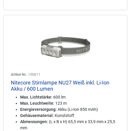
Artikel-Nr.:
150611
Nitecore Stirnlampe NU27 Weiß inkl. Li-Ion
Akku / 600 Lumen
Max. Lichtstärke:
600 lm
Max. Leuchtweite:
123 m
Energieversorgung:
Akku (Li-Ion 850 mAh)
Gehäusematerial:
Kunststoff
Abmessungen:
(L x B x H) 65,5 mm x 33,9 mm x 25,5
mm