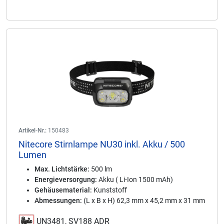
Artikel-Nr.:
150483
Nitecore Stirnlampe NU30 inkl. Akku / 500
Lumen
Max. Lichtstärke:
500 lm
Energieversorgung:
Akku ( Li-Ion 1500 mAh)
Gehäusematerial:
Kunststoff
Abmessungen:
(L x B x H) 62,3 mm x 45,2 mm x 31 mm
UN3481, SV188 ADR