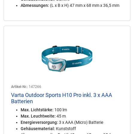
Abmessungen:
(L x B x H) 47 mm x 68 mm x 36,5 mm
Artikel-Nr.:
147266
Varta Outdoor Sports H10 Pro inkl. 3 x AAA
Batterien
Max. Lichtstärke:
100 lm
Max. Leuchtweite:
45 m
Energieversorgung:
3 x AAA (Micro) Batterie
Gehäusematerial:
Kunststoff