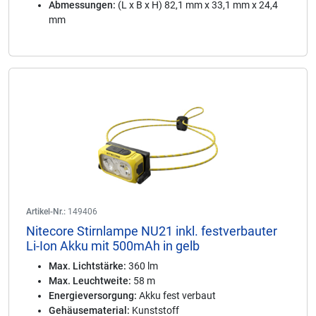
Abmessungen:
(L x B x H) 82,1 mm x 33,1 mm x 24,4
mm
Artikel-Nr.:
149406
Nitecore Stirnlampe NU21 inkl. festverbauter
Li-Ion Akku mit 500mAh in gelb
Max. Lichtstärke:
360 lm
Max. Leuchtweite:
58 m
Energieversorgung:
Akku fest verbaut
Gehäusematerial:
Kunststoff