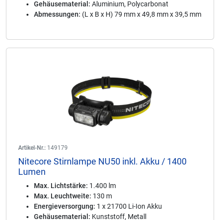
Gehäusematerial:
Aluminium, Polycarbonat
Abmessungen:
(L x B x H) 79 mm x 49,8 mm x 39,5 mm
Artikel-Nr.:
149179
Nitecore Stirnlampe NU50 inkl. Akku / 1400
Lumen
Max. Lichtstärke:
1.400 lm
Max. Leuchtweite:
130 m
Energieversorgung:
1 x 21700 Li-Ion Akku
Gehäusematerial:
Kunststoff, Metall