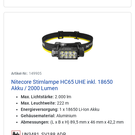
Artikel-Nr.:
149905
Nitecore Stirnlampe HC65 UHE inkl. 18650
Akku / 2000 Lumen
Max. Lichtstärke:
2.000 lm
Max. Leuchtweite:
222 m
Energieversorgung:
1 x 18650 Li-Ion Akku
Gehäusematerial:
Aluminium
Abmessungen:
(L x B x H) 89,5 mm x 46 mm x 42,2 mm
UN3481, SV188 ADR