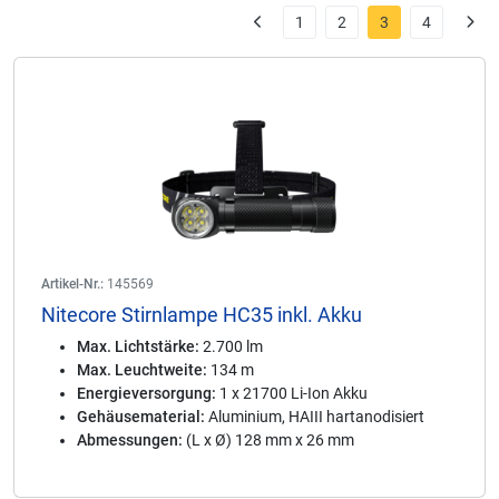
1
2
3
4
Artikel-Nr.:
145569
Nitecore Stirnlampe HC35 inkl. Akku
Max. Lichtstärke:
2.700 lm
Max. Leuchtweite:
134 m
Energieversorgung:
1 x 21700 Li-Ion Akku
Gehäusematerial:
Aluminium, HAIII hartanodisiert
Abmessungen:
(L x Ø) 128 mm x 26 mm