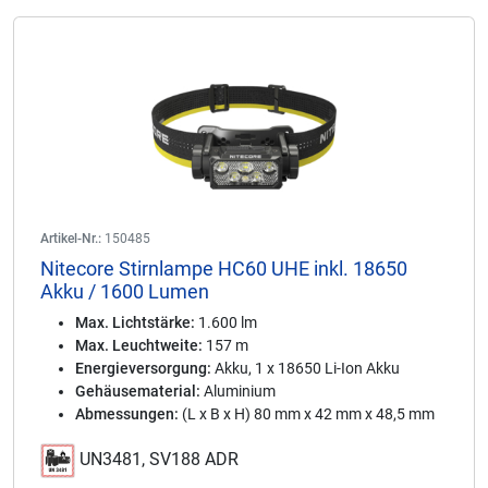
Artikel-Nr.:
150485
Nitecore Stirnlampe HC60 UHE inkl. 18650
Akku / 1600 Lumen
Max. Lichtstärke:
1.600 lm
Max. Leuchtweite:
157 m
Energieversorgung:
Akku, 1 x 18650 Li-Ion Akku
Gehäusematerial:
Aluminium
Abmessungen:
(L x B x H) 80 mm x 42 mm x 48,5 mm
UN3481, SV188 ADR